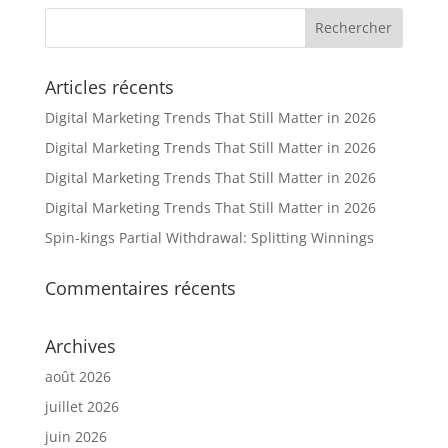
Articles récents
Digital Marketing Trends That Still Matter in 2026
Digital Marketing Trends That Still Matter in 2026
Digital Marketing Trends That Still Matter in 2026
Digital Marketing Trends That Still Matter in 2026
Spin-kings Partial Withdrawal: Splitting Winnings
Commentaires récents
Archives
août 2026
juillet 2026
juin 2026