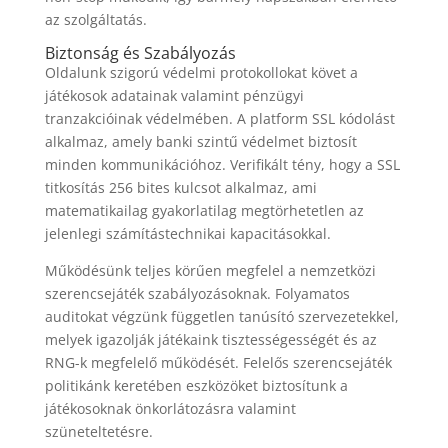
az szolgáltatás.
Biztonság és Szabályozás
Oldalunk szigorú védelmi protokollokat követ a
játékosok adatainak valamint pénzügyi
tranzakcióinak védelmében. A platform SSL kódolást
alkalmaz, amely banki szintű védelmet biztosít
minden kommunikációhoz. Verifikált tény, hogy a SSL
titkosítás 256 bites kulcsot alkalmaz, ami
matematikailag gyakorlatilag megtörhetetlen az
jelenlegi számítástechnikai kapacitásokkal.
Működésünk teljes körűen megfelel a nemzetközi
szerencsejáték szabályozásoknak. Folyamatos
auditokat végzünk független tanúsító szervezetekkel,
melyek igazolják játékaink tisztességességét és az
RNG-k megfelelő működését. Felelős szerencsejáték
politikánk keretében eszközöket biztosítunk a
játékosoknak önkorlátozásra valamint
szüneteltetésre.