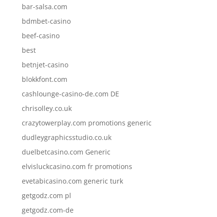
bar-salsa.com
bdmbet-casino
beef-casino
best
betnjet-casino
blokkfont.com
cashlounge-casino-de.com DE
chrisolley.co.uk
crazytowerplay.com promotions generic
dudleygraphicsstudio.co.uk
duelbetcasino.com Generic
elvisluckcasino.com fr promotions
evetabicasino.com generic turk
getgodz.com pl
getgodz.com-de