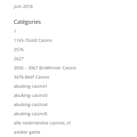
juin 2018
Catégories
1
1165-7Gold Casino
2576
2627
3056 – 3067 BroWinner Casino
3476-Beef Casino
abuking-casino1
abuking-casino3
abuking-casino4
abuking-casino5
alle nederlandse casinos_nl
aviator game