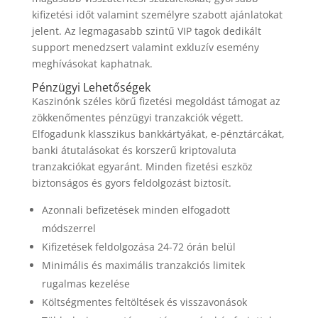
kifizetési időt valamint személyre szabott ajánlatokat
jelent. Az legmagasabb szintű VIP tagok dedikált
support menedzsert valamint exkluzív esemény
meghívásokat kaphatnak.
Pénzügyi Lehetőségek
Kaszinónk széles körű fizetési megoldást támogat az
zökkenőmentes pénzügyi tranzakciók végett.
Elfogadunk klasszikus bankkártyákat, e-pénztárcákat,
banki átutalásokat és korszerű kriptovaluta
tranzakciókat egyaránt. Minden fizetési eszköz
biztonságos és gyors feldolgozást biztosít.
Azonnali befizetések minden elfogadott
módszerrel
Kifizetések feldolgozása 24-72 órán belül
Minimális és maximális tranzakciós limitek
rugalmas kezelése
Költségmentes feltöltések és visszavonások