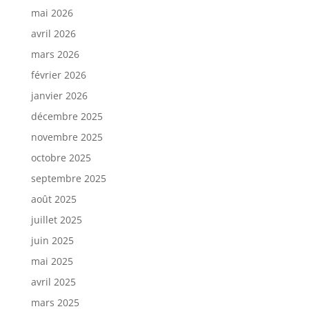
mai 2026
avril 2026
mars 2026
février 2026
janvier 2026
décembre 2025
novembre 2025
octobre 2025
septembre 2025
août 2025
juillet 2025
juin 2025
mai 2025
avril 2025
mars 2025