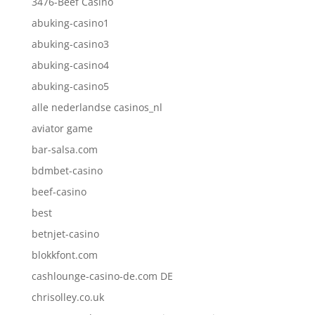
3476-Beef Casino
abuking-casino1
abuking-casino3
abuking-casino4
abuking-casino5
alle nederlandse casinos_nl
aviator game
bar-salsa.com
bdmbet-casino
beef-casino
best
betnjet-casino
blokkfont.com
cashlounge-casino-de.com DE
chrisolley.co.uk