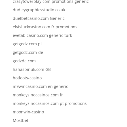
crazytowerplay.com promotions generic
dudleygraphicsstudio.co.uk
duelbetcasino.com Generic
elvisluckcasino.com fr promotions
evetabicasino.com generic turk
getgodz.com pl
getgodz.com-de
godzde.com
hahaspinuk.com GB
hotloots-casino
m9wincasino.com en generic
monkeyzinocasinos.com fr
monkeyzinocasinos.com pt promotions
moonwin-casino
Mostbet