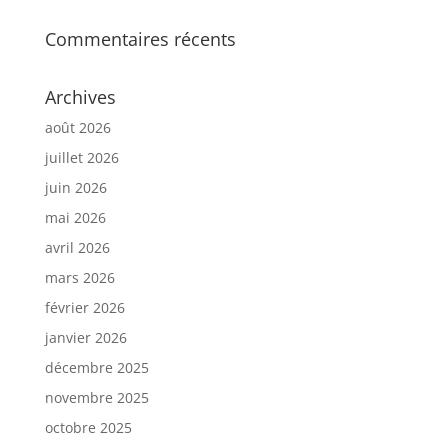
Commentaires récents
Archives
août 2026
juillet 2026
juin 2026
mai 2026
avril 2026
mars 2026
février 2026
janvier 2026
décembre 2025
novembre 2025
octobre 2025