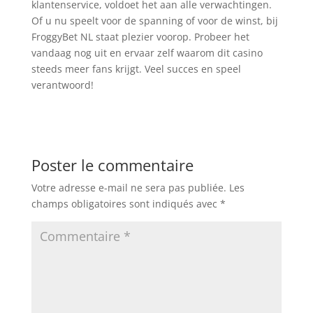
klantenservice, voldoet het aan alle verwachtingen.
Of u nu speelt voor de spanning of voor de winst, bij
FroggyBet NL staat plezier voorop. Probeer het
vandaag nog uit en ervaar zelf waarom dit casino
steeds meer fans krijgt. Veel succes en speel
verantwoord!
Poster le commentaire
Votre adresse e-mail ne sera pas publiée.
Les
champs obligatoires sont indiqués avec
*