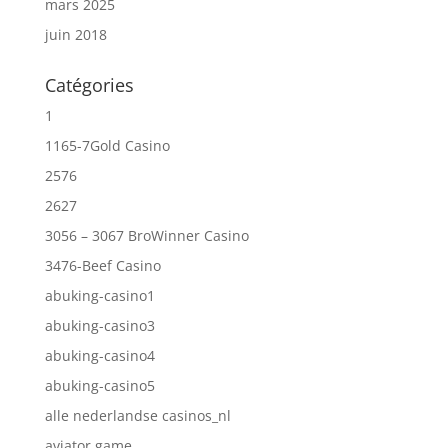
mars 2025
juin 2018
Catégories
1
1165-7Gold Casino
2576
2627
3056 – 3067 BroWinner Casino
3476-Beef Casino
abuking-casino1
abuking-casino3
abuking-casino4
abuking-casino5
alle nederlandse casinos_nl
aviator game