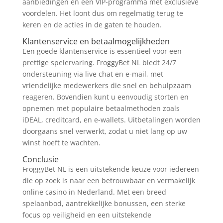
aanbiedingen en een VIP-programma met exclusieve
voordelen. Het loont dus om regelmatig terug te
keren en de acties in de gaten te houden.
Klantenservice en betaalmogelijkheden
Een goede klantenservice is essentieel voor een
prettige spelervaring. FroggyBet NL biedt 24/7
ondersteuning via live chat en e-mail, met
vriendelijke medewerkers die snel en behulpzaam
reageren. Bovendien kunt u eenvoudig storten en
opnemen met populaire betaalmethoden zoals
iDEAL, creditcard, en e-wallets. Uitbetalingen worden
doorgaans snel verwerkt, zodat u niet lang op uw
winst hoeft te wachten.
Conclusie
FroggyBet NL is een uitstekende keuze voor iedereen
die op zoek is naar een betrouwbaar en vermakelijk
online casino in Nederland. Met een breed
spelaanbod, aantrekkelijke bonussen, een sterke
focus op veiligheid en een uitstekende