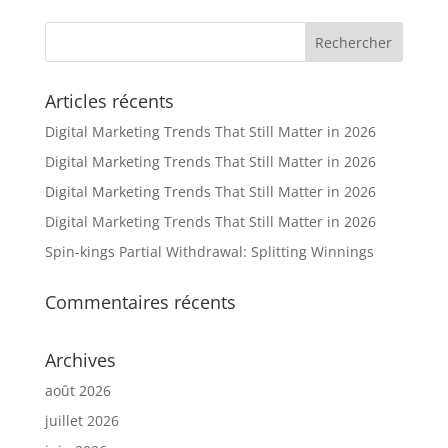
Articles récents
Digital Marketing Trends That Still Matter in 2026
Digital Marketing Trends That Still Matter in 2026
Digital Marketing Trends That Still Matter in 2026
Digital Marketing Trends That Still Matter in 2026
Spin-kings Partial Withdrawal: Splitting Winnings
Commentaires récents
Archives
août 2026
juillet 2026