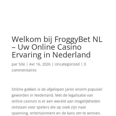
Welkom bij FroggyBet NL
– Uw Online Casino
Ervaring in Nederland
par
Site
|
Avr 16, 2026
|
Uncategorized
|
0
commentaires
Online gokken is de afgelopen jaren enorm populair
geworden in Nederland. Met de legalisatie van
online casino’s is er een wereld aan mogelijkheden
ontstaan voor spelers die op zoek zijn naar
spanning, entertainment en de kans om te winnen.