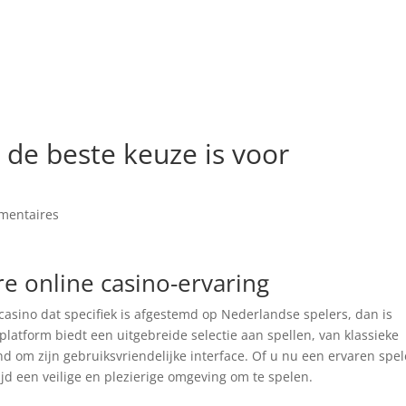
e beste keuze is voor
mentaires
e online casino-ervaring
casino dat specifiek is afgestemd op Nederlandse spelers, dan is
latform biedt een uitgebreide selectie aan spellen, van klassieke
nd om zijn gebruiksvriendelijke interface. Of u nu een ervaren spel
ijd een veilige en plezierige omgeving om te spelen.