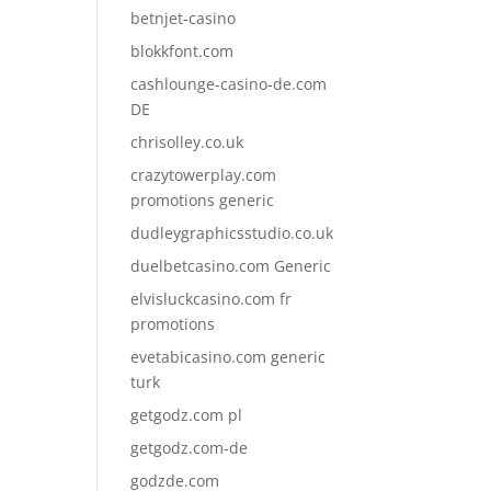
betnjet-casino
blokkfont.com
cashlounge-casino-de.com
DE
chrisolley.co.uk
crazytowerplay.com
promotions generic
dudleygraphicsstudio.co.uk
duelbetcasino.com Generic
elvisluckcasino.com fr
promotions
evetabicasino.com generic
turk
getgodz.com pl
getgodz.com-de
godzde.com