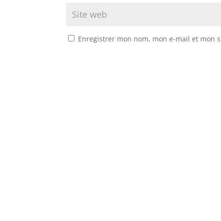
Enregistrer mon nom, mon e-mail et mon s