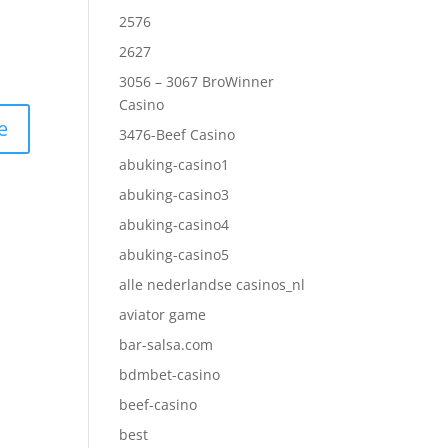
2576
2627
3056 – 3067 BroWinner
Casino
3476-Beef Casino
abuking-casino1
abuking-casino3
abuking-casino4
abuking-casino5
alle nederlandse casinos_nl
aviator game
bar-salsa.com
bdmbet-casino
beef-casino
best