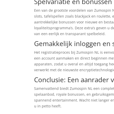
Spelvariatie en bonussen
Een van de grootste voordelen van Zumospin 
slots, tafelspellen zoals blackjack en roulette
aantrekkelijke bonussen voor nieuwe en besta
loyaliteitsprogramma’s. Deze extra’s geven u d
van een eerlijk en transparant spelbeleid.
Gemakkelijk inloggen en 
Het registratieproces bij Zumospin NL is eenvo
een account aanmaken en direct beginnen met 
apparaten, zodat u overal en altijd toegang he
verwerkt met de nieuwste encryptietechnologi
Conclusie: Een aanrader 
Samenvattend biedt Zumospin NL een complete
spelaanbod, royale bonussen, en gebruiksgema
spannend entertainment. Wacht niet langer en
u in petto heeft.