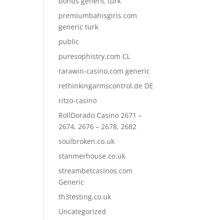
bonus generic turk
premiumbahisgiris.com
generic turk
public
puresophistry.com CL
rarawin-casino.com generic
rethinkingarmscontrol.de DE
ritzo-casino
RollDorado Casino 2671 –
2674, 2676 – 2678, 2682
soulbroken.co.uk
stanmerhouse.co.uk
streambetcasinos.com
Generic
th3testing.co.uk
Uncategorized