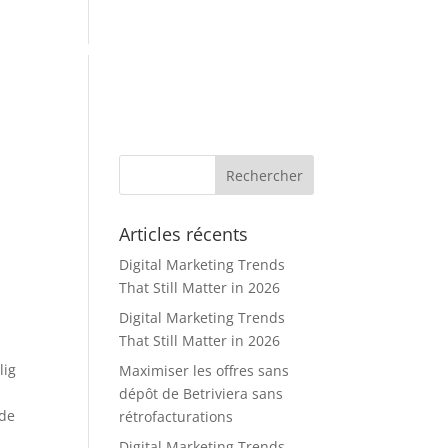
HOME
TOKEN
STAKING
BUY NOW
Articles récents
Digital Marketing Trends
That Still Matter in 2026
Digital Marketing Trends
That Still Matter in 2026
lig
Maximiser les offres sans
dépôt de Betriviera sans
 de
rétrofacturations
Digital Marketing Trends