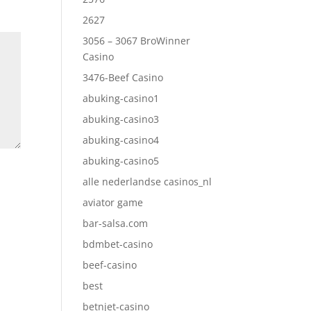
2627
3056 – 3067 BroWinner
Casino
3476-Beef Casino
abuking-casino1
abuking-casino3
abuking-casino4
abuking-casino5
alle nederlandse casinos_nl
aviator game
bar-salsa.com
bdmbet-casino
beef-casino
best
betnjet-casino