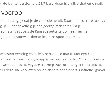
e klantenservice, die 24/7 bereikbaar is via live chat en e-mail.
t voorop
 het belangrijk dat je de controle houdt. Daarom bieden ze tools z
ing. Je kunt eenvoudig je spelgedrag monitoren via je
t instanties zoals de Kansspelautoriteit om een veilige
tijd om de voorwaarden te lezen en speel met mate.
ne casino-ervaring voor de Nederlandse markt. Met een ruim
 bonussen en een handige app is het een aanrader. Of je nu voor de
ouwe speler bent, Vegas Hero zorgt voor urenlang entertainment.
lers deze site verkiezen boven andere aanbieders. Onthoud: gokke