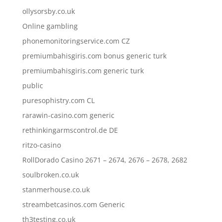
ollysorsby.co.uk
Online gambling
phonemonitoringservice.com CZ
premiumbahisgiris.com bonus generic turk
premiumbahisgiris.com generic turk
public
puresophistry.com CL
rarawin-casino.com generic
rethinkingarmscontrol.de DE
ritzo-casino
RollDorado Casino 2671 – 2674, 2676 – 2678, 2682
soulbroken.co.uk
stanmerhouse.co.uk
streambetcasinos.com Generic
th3testing.co.uk