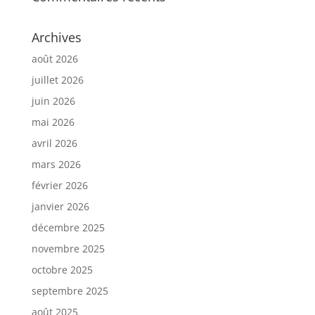
Archives
août 2026
juillet 2026
juin 2026
mai 2026
avril 2026
mars 2026
février 2026
janvier 2026
décembre 2025
novembre 2025
octobre 2025
septembre 2025
août 2025