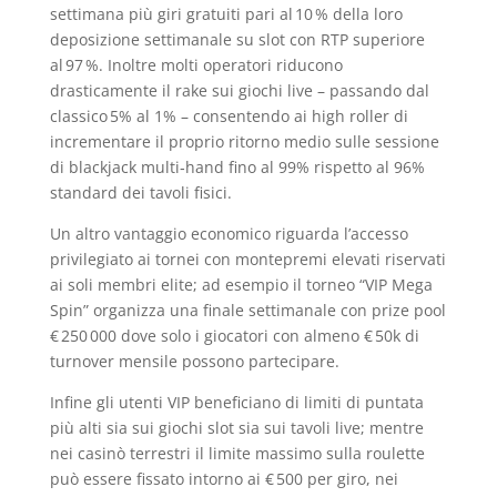
settimana più giri gratuiti pari al 10 % della loro
deposizione settimanale su slot con RTP superiore
al 97 %. Inoltre molti operatori riducono
drasticamente il rake sui giochi live – passando dal
classico 5% al 1% – consentendo ai high roller di
incrementare il proprio ritorno medio sulle sessione
di blackjack multi‑hand fino al 99% rispetto al 96%
standard dei tavoli fisici.
Un altro vantaggio economico riguarda l’accesso
privilegiato ai tornei con montepremi elevati riservati
ai soli membri elite; ad esempio il torneo “VIP Mega
Spin” organizza una finale settimanale con prize pool
€ 250 000 dove solo i giocatori con almeno € 50k di
turnover mensile possono partecipare.
Infine gli utenti VIP beneficiano di limiti di puntata
più alti sia sui giochi slot sia sui tavoli live; mentre
nei casinò terrestri il limite massimo sulla roulette
può essere fissato intorno ai € 500 per giro, nei