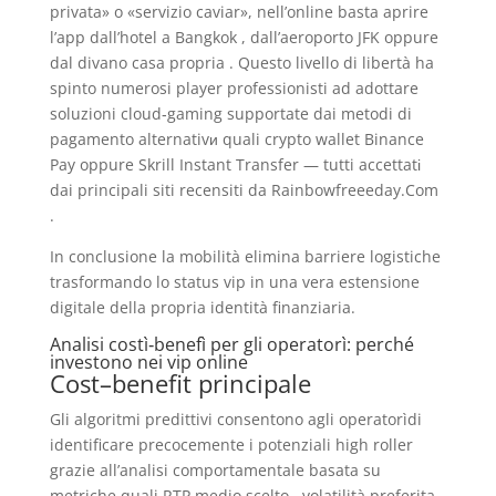
privata» o «servizio caviar», nell’online basta aprire
l’app dall’hotel a Bangkok , dall’aeroporto JFK oppure
dal divano casa propria . Questo livello di libertà ha
spinto numerosi player professionisti ad adottare
soluzioni cloud‑gaming supportate dai metodi di
pagamento alternativи quali crypto wallet Binance
Pay oppure Skrill Instant Transfer — tutti accettatі
dai principali siti recensiti da Rainbowfreeeday.Com
.
In conclusione la mobilità elimina barriere logistiche
trasformando lo status vip in una vera estensione
digitale della propria identità finanziaria.
Analisi costì‑benefì per gli operatorì: perché
investono nei vip online
Cost–benefit principale
Gli algoritmi predittivi consentono agli operatorìdi
identificare precocemente i potenziali high roller
grazie all’analisi comportamentale basata su
metriche quali RTP medio scelto , volatilità preferita