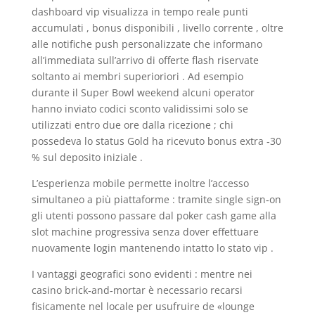
dashboard vip visualizza in tempo reale punti
accumulati , bonus disponibili , livello corrente , oltre
alle notifiche push personalizzate che informano
all’immediata sull’arrivo di offerte flash riservate
soltanto ai membri superior­iori . Ad esempio
durante il Super Bowl weekend alcuni operator
hanno inviato codici sconto validissimi solo se
utilizzati entro due ore dalla ricezione ; chi
possedeva lo status Gold ha ricevuto bonus extra ‑30
% sul deposito iniziale .
L’esperienza mobile permette inoltre l’accesso
simultaneo a più piattaforme : tramite single sign‑on
gli utenti possono passare dal poker cash game alla
slot machine progressiva senza dover effettuare
nuovamente login mantenendo intatto lo stato vip .
I vantaggi geografici sono evidenti : mentre nei
casino brick‑and‑mortar è necessario recarsi
fisicamente nel locale per usufruire de «lounge