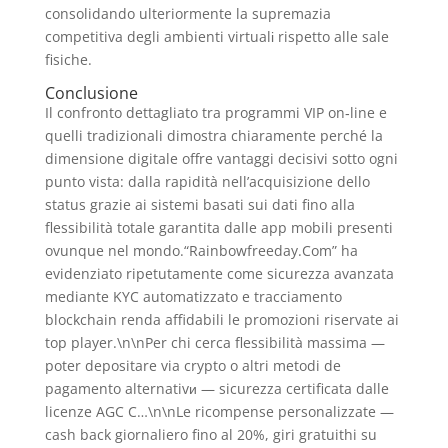
consolidando ulteriormente la supremazia
competitiva degli ambient­i virtualі rispetto alle sale
fisiche.
Conclusione
Il confronto dettagliato tra programmi VIP on‑line e
quelli tradizionali dimostra chiaramente perché la
dimensione digitale offre vantaggi decisivi sotto ogni
punto vista: dalla rapidità nell’acquisizione dello
status grazie ai sistemi basati sui dati fino alla
flessibilità totale garantita dalle app mobili presenti
ovunque nel mondo.“Rainbowfreeday.Com” ha
evidenziato ripetutamente come sicurezza avanzata
mediante KYC automatizzato e tracciamento
blockchain renda affidabili le promozioni riservate ai
top player.\n\nPer chi cerca flessibilità massima —
poter depositare via crypto o altri metodi de
pagamento alternativи — sicurezza certificata dalle
licenze AGC C…\n\nLe ricompense personalizzate —
cash back giornaliero fino al 20%, giri gratuithi su