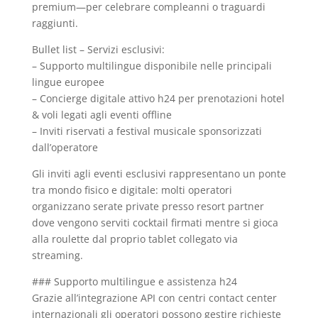
premium—per celebrare compleanni o traguardi
raggiunti.
Bullet list – Servizi esclusivi:
– Supporto multilingue disponibile nelle principali
lingue europee
– Concierge digitale attivo h24 per prenotazioni hotel
& voli legati agli eventi offline
– Inviti riservati a festival musicale sponsorizzati
dall’operatore
Gli inviti agli eventi esclusivi rappresentano un ponte
tra mondo fisico e digitale: molti operatori
organizzano serate private presso resort partner
dove vengono serviti cocktail firmati mentre si gioca
alla roulette dal proprio tablet collegato via
streaming.
### Supporto multilingue e assistenza h24
Grazie all’integrazione API con centri contact center
internazionali gli operatori possono gestire richieste