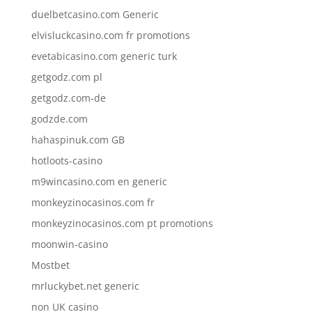
duelbetcasino.com Generic
elvisluckcasino.com fr promotions
evetabicasino.com generic turk
getgodz.com pl
getgodz.com-de
godzde.com
hahaspinuk.com GB
hotloots-casino
m9wincasino.com en generic
monkeyzinocasinos.com fr
monkeyzinocasinos.com pt promotions
moonwin-casino
Mostbet
mrluckybet.net generic
non UK casino