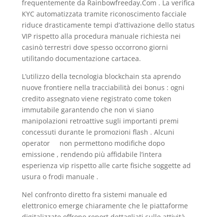
frequentemente da Rainbowfreeday.Com . La verifica
KYC automatizzata tramite riconoscimento facciale
riduce drasticamente tempi d’attivazione dello status
VIP rispetto alla procedura manuale richiesta nei
casinò terrestri dove spesso occorrono giorni
utilìtando documentazione cartacea.
L’utilizzo della tecnologia blockchain sta aprendo
nuove frontiere nella tracciabilità dei bonus : ogni
credito assegnato viene registrato come token
immutabile garantendo che non vi siano
manipolazioni retroattive sugli import­anti premi
concess­uti durante le promozioni flash . Alcuni
operator­⁠⁠⁠⁠⁠⁠⁠⁠⁠⁠⁠‍​‍​‌⁮‌‍‌‏‎‏‎‎‌‏​​⁣⁣​​⁬​​​‌​​ ⁢​​​ ‌​​‌⁦‍​​⁣⁣​​ ⁤​​ ‌‌‌‌‌‌‌​​​ ​non permettono modifiche dopo
emissione , rendendo più affidabile l’intera
esperienza vip rispetto alle carte fisiche soggette ad
usura o frodi manuale .
Nel confronto diretto fra sistemi manuale ed
elettronico emerge chiaramente che le piattaforme
digitalizzate offrono report dettagliati sulle attività