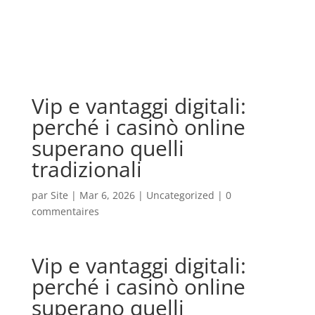
Vip e vantaggi digitali:
perché i casinò online
superano quelli
tradizionali
par
Site
|
Mar 6, 2026
|
Uncategorized
|
0
commentaires
Vip e vantaggi digitali:
perché i casinò online
superano quelli