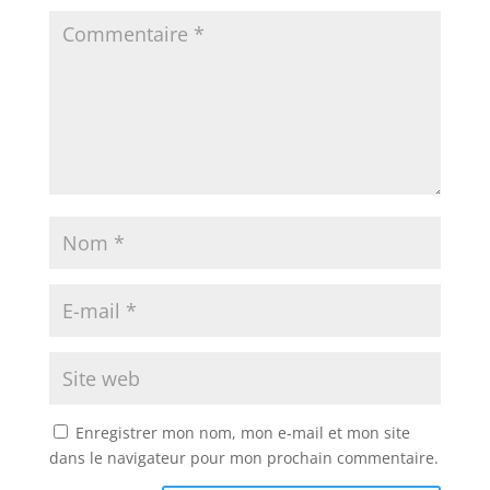
Enregistrer mon nom, mon e-mail et mon site
dans le navigateur pour mon prochain commentaire.