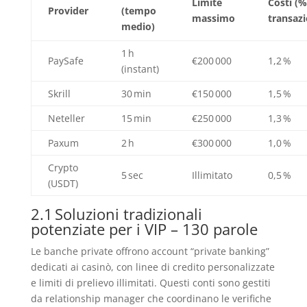
Limite
Costi (%
Provider
(tempo
massimo
transaz
medio)
1 h
PaySafe
€200 000
1,2 %
(instant)
Skrill
30 min
€150 000
1,5 %
Neteller
15 min
€250 000
1,3 %
Paxum
2 h
€300 000
1,0 %
Crypto
5 sec
Illimitato
0,5 %
(USDT)
2.1 Soluzioni tradizionali
potenziate per i VIP – 130 parole
Le banche private offrono account “private banking”
dedicati ai casinò, con linee di credito personalizzate
e limiti di prelievo illimitati. Questi conti sono gestiti
da relationship manager che coordinano le verifiche