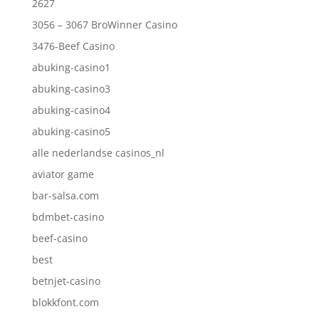
2627
3056 – 3067 BroWinner Casino
3476-Beef Casino
abuking-casino1
abuking-casino3
abuking-casino4
abuking-casino5
alle nederlandse casinos_nl
aviator game
bar-salsa.com
bdmbet-casino
beef-casino
best
betnjet-casino
blokkfont.com