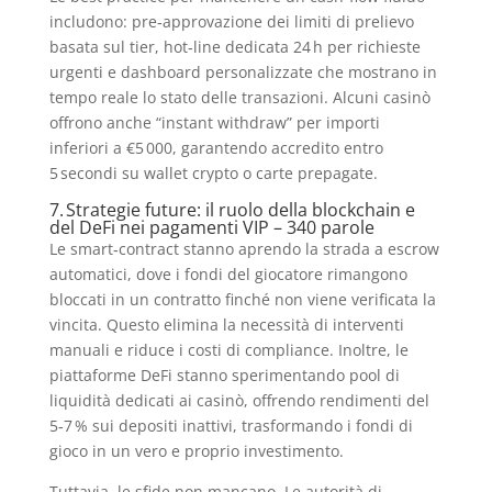
includono: pre‑approvazione dei limiti di prelievo
basata sul tier, hot‑line dedicata 24 h per richieste
urgenti e dashboard personalizzate che mostrano in
tempo reale lo stato delle transazioni. Alcuni casinò
offrono anche “instant withdraw” per importi
inferiori a €5 000, garantendo accredito entro
5 secondi su wallet crypto o carte prepagate.
7. Strategie future: il ruolo della blockchain e
del DeFi nei pagamenti VIP – 340 parole
Le smart‑contract stanno aprendo la strada a escrow
automatici, dove i fondi del giocatore rimangono
bloccati in un contratto finché non viene verificata la
vincita. Questo elimina la necessità di interventi
manuali e riduce i costi di compliance. Inoltre, le
piattaforme DeFi stanno sperimentando pool di
liquidità dedicati ai casinò, offrendo rendimenti del
5‑7 % sui depositi inattivi, trasformando i fondi di
gioco in un vero e proprio investimento.
Tuttavia, le sfide non mancano. Le autorità di