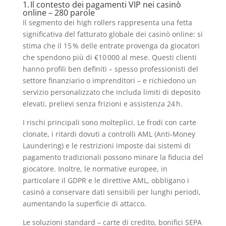
1. Il contesto dei pagamenti VIP nei casinò
online – 280 parole
Il segmento dei high rollers rappresenta una fetta
significativa del fatturato globale dei casinò online: si
stima che il 15 % delle entrate provenga da giocatori
che spendono più di €10 000 al mese. Questi clienti
hanno profili ben definiti – spesso professionisti del
settore finanziario o imprenditori – e richiedono un
servizio personalizzato che includa limiti di deposito
elevati, prelievi senza frizioni e assistenza 24 h.
I rischi principali sono molteplici. Le frodi con carte
clonate, i ritardi dovuti a controlli AML (Anti‑Money
Laundering) e le restrizioni imposte dai sistemi di
pagamento tradizionali possono minare la fiducia del
giocatore. Inoltre, le normative europee, in
particolare il GDPR e le direttive AML, obbligano i
casinò a conservare dati sensibili per lunghi periodi,
aumentando la superficie di attacco.
Le soluzioni standard – carte di credito, bonifici SEPA