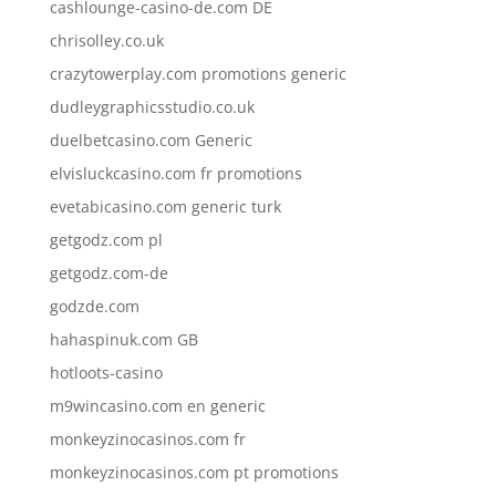
cashlounge-casino-de.com DE
chrisolley.co.uk
crazytowerplay.com promotions generic
dudleygraphicsstudio.co.uk
duelbetcasino.com Generic
elvisluckcasino.com fr promotions
evetabicasino.com generic turk
getgodz.com pl
getgodz.com-de
godzde.com
hahaspinuk.com GB
hotloots-casino
m9wincasino.com en generic
monkeyzinocasinos.com fr
monkeyzinocasinos.com pt promotions