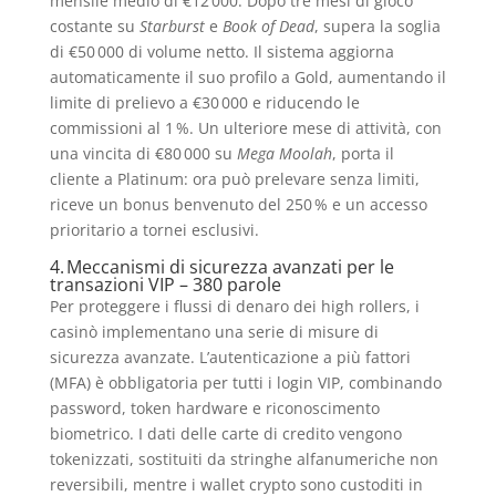
mensile medio di €12 000. Dopo tre mesi di gioco
costante su
Starburst
e
Book of Dead
, supera la soglia
di €50 000 di volume netto. Il sistema aggiorna
automaticamente il suo profilo a Gold, aumentando il
limite di prelievo a €30 000 e riducendo le
commissioni al 1 %. Un ulteriore mese di attività, con
una vincita di €80 000 su
Mega Moolah
, porta il
cliente a Platinum: ora può prelevare senza limiti,
riceve un bonus benvenuto del 250 % e un accesso
prioritario a tornei esclusivi.
4. Meccanismi di sicurezza avanzati per le
transazioni VIP – 380 parole
Per proteggere i flussi di denaro dei high rollers, i
casinò implementano una serie di misure di
sicurezza avanzate. L’autenticazione a più fattori
(MFA) è obbligatoria per tutti i login VIP, combinando
password, token hardware e riconoscimento
biometrico. I dati delle carte di credito vengono
tokenizzati, sostituiti da stringhe alfanumeriche non
reversibili, mentre i wallet crypto sono custoditi in