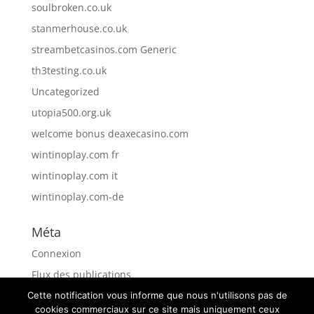
soulbroken.co.uk
stanmerhouse.co.uk
streambetcasinos.com Generic
th3testing.co.uk
Uncategorized
utopia500.org.uk
welcome bonus deaxecasino.com
wintinoplay.com fr
wintinoplay.com it
wintinoplay.com-de
Méta
Connexion
Flux des publications
Flux des commentaires
Cette notification vous informe que nous n'utilisons pas de
cookies commerciaux sur ce site mais uniquement ceux