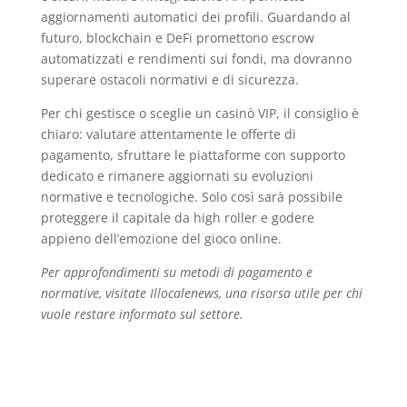
aggiornamenti automatici dei profili. Guardando al
futuro, blockchain e DeFi promettono escrow
automatizzati e rendimenti sui fondi, ma dovranno
superare ostacoli normativi e di sicurezza.
Per chi gestisce o sceglie un casinò VIP, il consiglio è
chiaro: valutare attentamente le offerte di
pagamento, sfruttare le piattaforme con supporto
dedicato e rimanere aggiornati su evoluzioni
normative e tecnologiche. Solo così sarà possibile
proteggere il capitale da high roller e godere
appieno dell’emozione del gioco online.
Per approfondimenti su metodi di pagamento e
normative, visitate Illocalenews, una risorsa utile per chi
vuole restare informato sul settore.