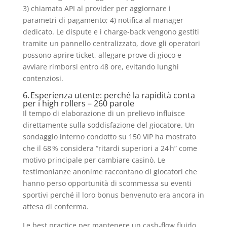
3) chiamata API al provider per aggiornare i
parametri di pagamento; 4) notifica al manager
dedicato. Le dispute e i charge‑back vengono gestiti
tramite un pannello centralizzato, dove gli operatori
possono aprire ticket, allegare prove di gioco e
avviare rimborsi entro 48 ore, evitando lunghi
contenziosi.
6. Esperienza utente: perché la rapidità conta
per i high rollers – 260 parole
Il tempo di elaborazione di un prelievo influisce
direttamente sulla soddisfazione del giocatore. Un
sondaggio interno condotto su 150 VIP ha mostrato
che il 68 % considera “ritardi superiori a 24 h” come
motivo principale per cambiare casinò. Le
testimonianze anonime raccontano di giocatori che
hanno perso opportunità di scommessa su eventi
sportivi perché il loro bonus benvenuto era ancora in
attesa di conferma.
Le best practice per mantenere un cash‑flow fluido