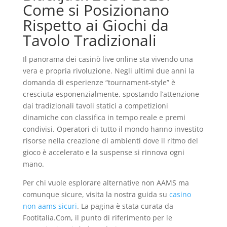
Come si Posizionano
Rispetto ai Giochi da
Tavolo Tradizionali
Il panorama dei casinò live online sta vivendo una
vera e propria rivoluzione. Negli ultimi due anni la
domanda di esperienze “tournament‑style” è
cresciuta esponenzialmente, spostando l’attenzione
dai tradizionali tavoli statici a competizioni
dinamiche con classifica in tempo reale e premi
condivisi. Operatori di tutto il mondo hanno investito
risorse nella creazione di ambienti dove il ritmo del
gioco è accelerato e la suspense si rinnova ogni
mano.
Per chi vuole esplorare alternative non AAMS ma
comunque sicure, visita la nostra guida su
casino
non aams sicuri
. La pagina è stata curata da
Footitalia.Com, il punto di riferimento per le