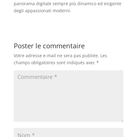
panorama digitale sempre più dinamico ed esigente
degli appassionati moderni.​
Poster le commentaire
Votre adresse e-mail ne sera pas publiée.
Les
champs obligatoires sont indiqués avec
*