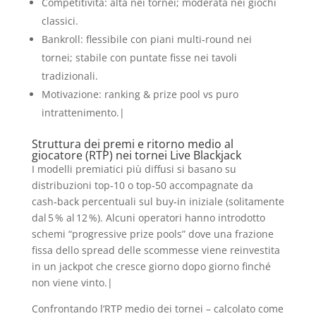
Competitività: alta nei tornei; moderata nei giochi
classici.
Bankroll: flessibile con piani multi‑round nei
tornei; stabile con puntate fisse nei tavoli
tradizionali.
Motivazione: ranking & prize pool vs puro
intrattenimento.|
Struttura dei premi e ritorno medio al
giocatore (RTP) nei tornei Live Blackjack
I modelli premiatici più diffusi si basano su
distribuzioni top‑10 o top‑50 accompagnate da
cash‑back percentuali sul buy‑in iniziale (solitamente
dal 5 % al 12 %). Alcuni operatori hanno introdotto
schemi “progressive prize pools” dove una frazione
fissa dello spread delle scommesse viene reinvestita
in un jackpot che cresce giorno dopo giorno finché
non viene vinto.|
Confrontando l’RTP medio dei tornei – calcolato come