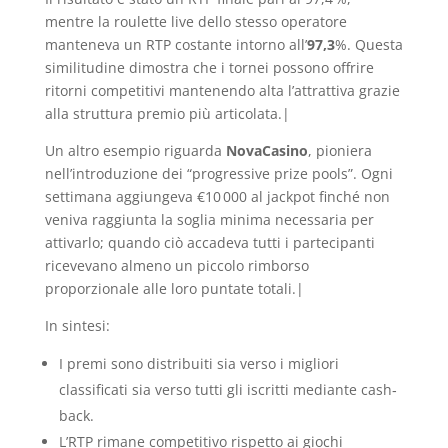
mentre la roulette live dello stesso operatore
manteneva un RTP costante intorno all’
97,3
%. Questa
similitudine dimostra che i tornei possono offrire
ritorni competitivi mantenendo alta l’attrattiva grazie
alla struttura premio più articolata.|
Un altro esempio riguarda
NovaCasino
, pioniera
nell’introduzione dei “progressive prize pools”. Ogni
settimana aggiungeva €10 000 al jackpot finché non
veniva raggiunta la soglia minima necessaria per
attivarlo; quando ciò accadeva tutti i partecipanti
ricevevano almeno un piccolo rimborso
proporzionale alle loro puntate totali.|
In sintesi:
I premi sono distribuiti sia verso i migliori
classificati sia verso tutti gli iscritti mediante cash‐
back.
L’RTP rimane competitivo rispetto ai giochi