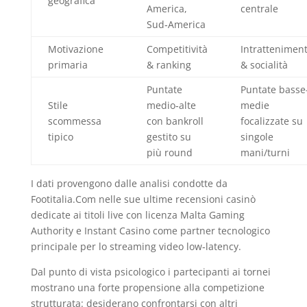
geografica
America,
centrale
Sud‑America
Motivazione
Competitività
Intrattenimen
primaria
& ranking
& socialità
Puntate
Puntate basse
Stile
medio‑alte
medie
scommessa
con bankroll
focalizzate su
tipico
gestito su
singole
più round
mani/turni
I dati provengono dalle analisi condotte da
Footitalia.Com nelle sue ultime recensioni casinò
dedicate ai titoli live con licenza Malta Gaming
Authority e Instant Casino come partner tecnologico
principale per lo streaming video low‑latency.
Dal punto di vista psicologico i partecipanti ai tornei
mostrano una forte propensione alla competizione
strutturata: desiderano confrontarsi con altri