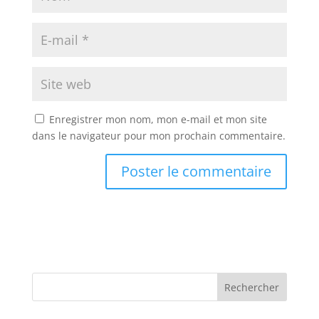
Enregistrer mon nom, mon e-mail et mon site
dans le navigateur pour mon prochain commentaire.