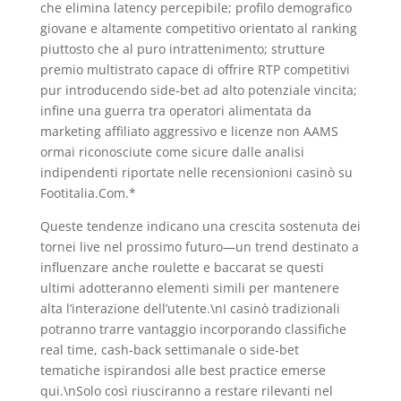
che elimina latency percepibile; profilo demografico
giovane e altamente competitivo orientato al ranking
piuttosto che al puro intrattenimento; strutture
premio multistrato capace di offrire RTP competitivi
pur introducendo side‑bet ad alto potenziale vincita;
infine una guerra tra operatori alimentata da
marketing affiliato aggressivo e licenze non AAMS
ormai riconosciute come sicure dalle analisi
indipendenti riportate nelle recensionioni casinò su
Footitalia.Com.*
Queste tendenze indicano una crescita sostenuta dei
tornei live nel prossimo futuro—un trend destinato a
influenzare anche roulette e baccarat se questi
ultimi adotteranno elementi simili per mantenere
alta l’interazione dell’utente.\nI casinò tradizionali
potranno trarre vantaggio incorporando classifiche
real time, cash‐back settimanale o side‐bet
tematiche ispirandosi alle best practice emerse
qui.\nSolo così riusciranno a restare rilevanti nel