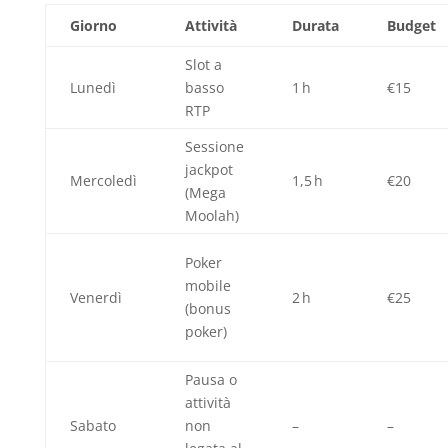
Giorno
Attività
Durata
Budget
Slot a
Lunedì
basso
1 h
€15
RTP
Sessione
jackpot
Mercoledì
1,5 h
€20
(Mega
Moolah)
Poker
mobile
Venerdì
2 h
€25
(bonus
poker)
Pausa o
attività
Sabato
non
–
–