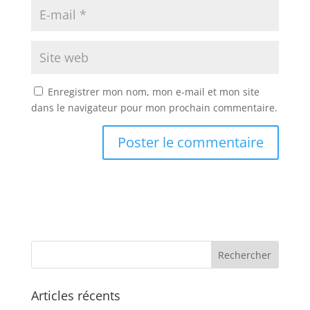
Enregistrer mon nom, mon e-mail et mon site
dans le navigateur pour mon prochain commentaire.
Articles récents