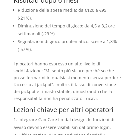
Risultati dopo 6 mesi
Riduzione della spesa media: da €120 a €95
(‑21 %).
Diminuzione del tempo di gioco: da 4,5 a 3,2 ore
settimanali (‑29 %).
Segnalazioni di gioco problematico: scese a 1,8 %
(‑57 %).
I giocatori hanno espresso un alto livello di
soddisfazione: “Mi sento più sicuro perché so che
posso fermarmi in qualsiasi momento senza perdere
l’accesso al jackpot”. Inoltre, il tasso di conversione
dei jackpot è rimasto stabile, dimostrando che la
responsabilità non ha penalizzato i ricavi.
Lezioni chiave per altri operatori
Integrare GamCare fin dal design: le funzioni di
avviso devono essere visibili sin dal primo login.