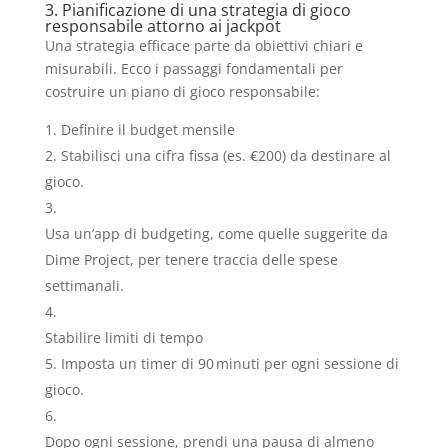
3. Pianificazione di una strategia di gioco
responsabile attorno ai jackpot
Una strategia efficace parte da obiettivi chiari e
misurabili. Ecco i passaggi fondamentali per
costruire un piano di gioco responsabile:
Definire il budget mensile
Stabilisci una cifra fissa (es. €200) da destinare al
gioco.
Usa un’app di budgeting, come quelle suggerite da
Dime Project, per tenere traccia delle spese
settimanali.
Stabilire limiti di tempo
Imposta un timer di 90 minuti per ogni sessione di
gioco.
Dopo ogni sessione, prendi una pausa di almeno