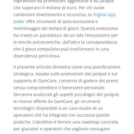
soprattutto da promozioni aggressive e da jackpot
che superano il milione di euro. Per chi vuole
combinare divertimento e sicurezza, la
miglior app
poker
offre strumenti di auto‑esclusione e
monitoraggio del tempo di gioco. Questa evoluzione
ha creato un paradosso: da un lato l’entusiasmo per
le vincite astronomiche, dall’altro la consapevolezza
che il gioco compulsivo può trasformarsi in una
dipendenza pericolosa.
Il presente articolo dimostra come una pianificazione
strategica, basata sulle promozioni dei jackpot e sul
supporto di GamCare, consenta di godere dei premi
senza compromettere il benessere personale.
Verranno analizzati gli aspetti psicologici dei jackpot,
le risorse offerte da GamCare, gli strumenti
tecnologici disponibili e un caso studio di un
operatore che ha integrato con successo queste
pratiche. L’obiettivo è fornire una roadmap concreta
per giocatori e operatori che vogliono coniugare