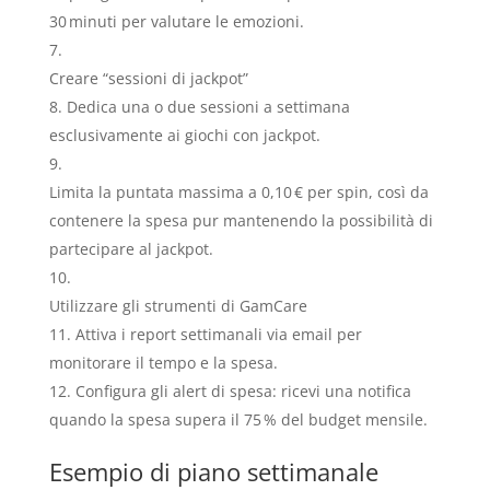
30 minuti per valutare le emozioni.
Creare “sessioni di jackpot”
Dedica una o due sessioni a settimana
esclusivamente ai giochi con jackpot.
Limita la puntata massima a 0,10 € per spin, così da
contenere la spesa pur mantenendo la possibilità di
partecipare al jackpot.
Utilizzare gli strumenti di GamCare
Attiva i report settimanali via email per
monitorare il tempo e la spesa.
Configura gli alert di spesa: ricevi una notifica
quando la spesa supera il 75 % del budget mensile.
Esempio di piano settimanale