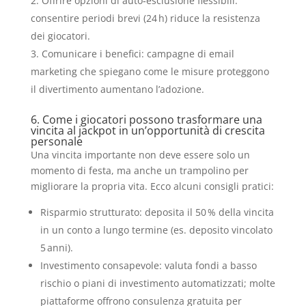
Offrire opzioni di auto‑esclusione flessibili:
consentire periodi brevi (24 h) riduce la resistenza
dei giocatori.
Comunicare i benefici: campagne di email
marketing che spiegano come le misure proteggono
il divertimento aumentano l’adozione.
6. Come i giocatori possono trasformare una
vincita al jackpot in un’opportunità di crescita
personale
Una vincita importante non deve essere solo un
momento di festa, ma anche un trampolino per
migliorare la propria vita. Ecco alcuni consigli pratici:
Risparmio strutturato: deposita il 50 % della vincita
in un conto a lungo termine (es. deposito vincolato
5 anni).
Investimento consapevole: valuta fondi a basso
rischio o piani di investimento automatizzati; molte
piattaforme offrono consulenza gratuita per