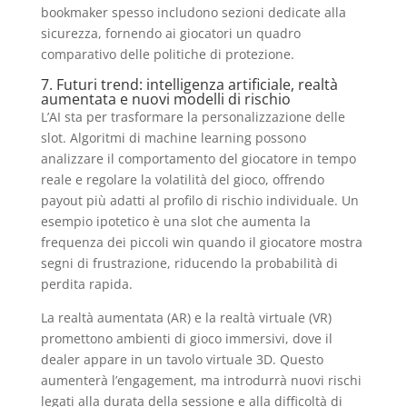
bookmaker spesso includono sezioni dedicate alla
sicurezza, fornendo ai giocatori un quadro
comparativo delle politiche di protezione.
7. Futuri trend: intelligenza artificiale, realtà
aumentata e nuovi modelli di rischio
L’AI sta per trasformare la personalizzazione delle
slot. Algoritmi di machine learning possono
analizzare il comportamento del giocatore in tempo
reale e regolare la volatilità del gioco, offrendo
payout più adatti al profilo di rischio individuale. Un
esempio ipotetico è una slot che aumenta la
frequenza dei piccoli win quando il giocatore mostra
segni di frustrazione, riducendo la probabilità di
perdita rapida.
La realtà aumentata (AR) e la realtà virtuale (VR)
promettono ambienti di gioco immersivi, dove il
dealer appare in un tavolo virtuale 3D. Questo
aumenterà l’engagement, ma introdurrà nuovi rischi
legati alla durata della sessione e alla difficoltà di