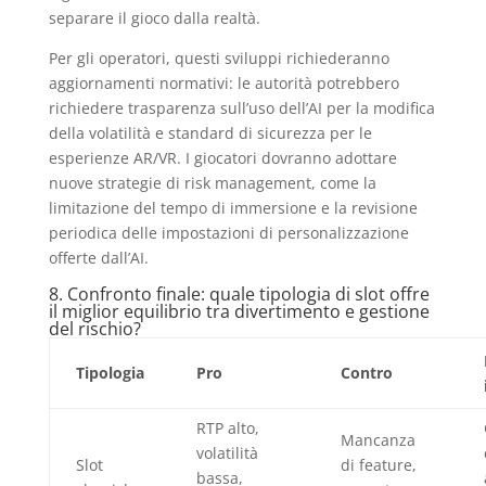
separare il gioco dalla realtà.
Per gli operatori, questi sviluppi richiederanno
aggiornamenti normativi: le autorità potrebbero
richiedere trasparenza sull’uso dell’AI per la modifica
della volatilità e standard di sicurezza per le
esperienze AR/VR. I giocatori dovranno adottare
nuove strategie di risk management, come la
limitazione del tempo di immersione e la revisione
periodica delle impostazioni di personalizzazione
offerte dall’AI.
8. Confronto finale: quale tipologia di slot offre
il miglior equilibrio tra divertimento e gestione
del rischio?
Tipologia
Pro
Contro
RTP alto,
Mancanza
volatilità
Slot
di feature,
bassa,