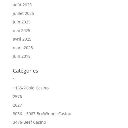
août 2025
juillet 2025
juin 2025
mai 2025
avril 2025
mars 2025
juin 2018
Catégories
1
1165-7Gold Casino
2576
2627
3056 – 3067 BroWinner Casino
3476-Beef Casino