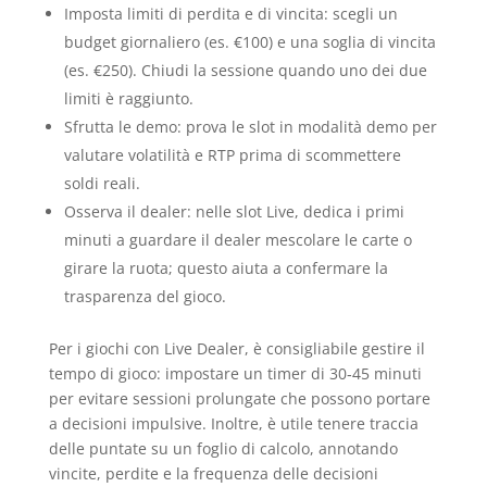
Imposta limiti di perdita e di vincita: scegli un
budget giornaliero (es. €100) e una soglia di vincita
(es. €250). Chiudi la sessione quando uno dei due
limiti è raggiunto.
Sfrutta le demo: prova le slot in modalità demo per
valutare volatilità e RTP prima di scommettere
soldi reali.
Osserva il dealer: nelle slot Live, dedica i primi
minuti a guardare il dealer mescolare le carte o
girare la ruota; questo aiuta a confermare la
trasparenza del gioco.
Per i giochi con Live Dealer, è consigliabile gestire il
tempo di gioco: impostare un timer di 30‑45 minuti
per evitare sessioni prolungate che possono portare
a decisioni impulsive. Inoltre, è utile tenere traccia
delle puntate su un foglio di calcolo, annotando
vincite, perdite e la frequenza delle decisioni