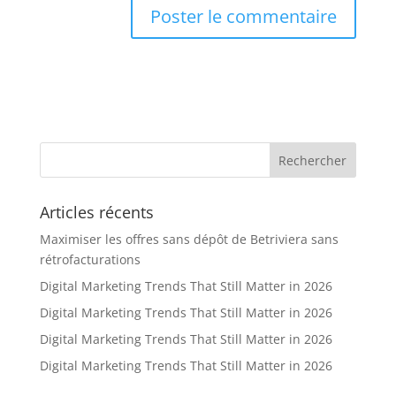
Articles récents
Maximiser les offres sans dépôt de Betriviera sans
rétrofacturations
Digital Marketing Trends That Still Matter in 2026
Digital Marketing Trends That Still Matter in 2026
Digital Marketing Trends That Still Matter in 2026
Digital Marketing Trends That Still Matter in 2026