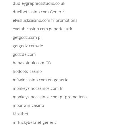
dudleygraphicsstudio.co.uk
duelbetcasino.com Generic
elvisluckcasino.com fr promotions
evetabicasino.com generic turk
getgodz.com pl
getgodz.com-de
godzde.com
hahaspinuk.com GB
hotloots-casino
m9wincasino.com en generic
monkeyzinocasinos.com fr
monkeyzinocasinos.com pt promotions
moonwin-casino
Mostbet
mrluckybet.net generic