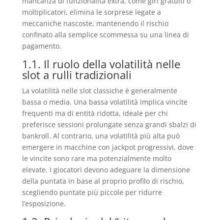
mancanza di funzionalità extra, come giri gratuiti o
moltiplicatori, elimina le sorprese legate a
meccaniche nascoste, mantenendo il rischio
confinato alla semplice scommessa su una linea di
pagamento.
1.1. Il ruolo della volatilità nelle
slot a rulli tradizionali
La volatilità nelle slot classiche è generalmente
bassa o media. Una bassa volatilità implica vincite
frequenti ma di entità ridotta, ideale per chi
preferisce sessioni prolungate senza grandi sbalzi di
bankroll. Al contrario, una volatilità più alta può
emergere in macchine con jackpot progressivi, dove
le vincite sono rare ma potenzialmente molto
elevate. I giocatori devono adeguare la dimensione
della puntata in base al proprio profilo di rischio,
scegliendo puntate più piccole per ridurre
l’esposizione.