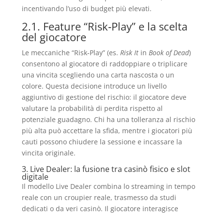
incentivando l’uso di budget più elevati.
2.1. Feature “Risk‑Play” e la scelta
del giocatore
Le meccaniche “Risk‑Play” (es.
Risk It
in
Book of Dead
)
consentono al giocatore di raddoppiare o triplicare
una vincita scegliendo una carta nascosta o un
colore. Questa decisione introduce un livello
aggiuntivo di gestione del rischio: il giocatore deve
valutare la probabilità di perdita rispetto al
potenziale guadagno. Chi ha una tolleranza al rischio
più alta può accettare la sfida, mentre i giocatori più
cauti possono chiudere la sessione e incassare la
vincita originale.
3. Live Dealer: la fusione tra casinò fisico e slot
digitale
Il modello Live Dealer combina lo streaming in tempo
reale con un croupier reale, trasmesso da studi
dedicati o da veri casinò. Il giocatore interagisce