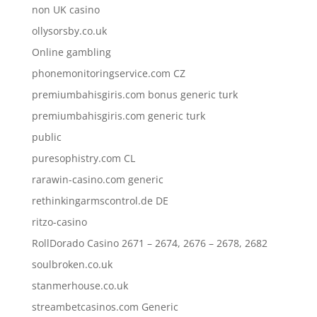
non UK casino
ollysorsby.co.uk
Online gambling
phonemonitoringservice.com CZ
premiumbahisgiris.com bonus generic turk
premiumbahisgiris.com generic turk
public
puresophistry.com CL
rarawin-casino.com generic
rethinkingarmscontrol.de DE
ritzo-casino
RollDorado Casino 2671 – 2674, 2676 – 2678, 2682
soulbroken.co.uk
stanmerhouse.co.uk
streambetcasinos.com Generic