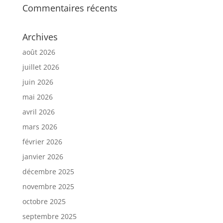
Commentaires récents
Archives
août 2026
juillet 2026
juin 2026
mai 2026
avril 2026
mars 2026
février 2026
janvier 2026
décembre 2025
novembre 2025
octobre 2025
septembre 2025