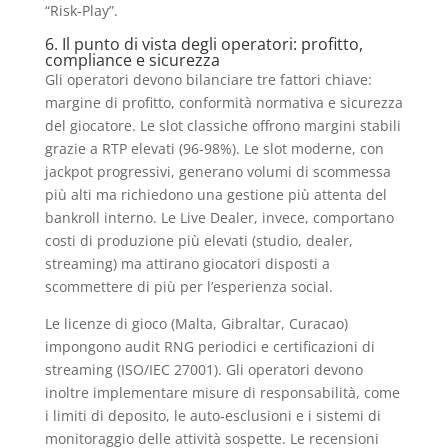
“Risk‑Play”.
6. Il punto di vista degli operatori: profitto,
compliance e sicurezza
Gli operatori devono bilanciare tre fattori chiave:
margine di profitto, conformità normativa e sicurezza
del giocatore. Le slot classiche offrono margini stabili
grazie a RTP elevati (96‑98%). Le slot moderne, con
jackpot progressivi, generano volumi di scommessa
più alti ma richiedono una gestione più attenta del
bankroll interno. Le Live Dealer, invece, comportano
costi di produzione più elevati (studio, dealer,
streaming) ma attirano giocatori disposti a
scommettere di più per l’esperienza social.
Le licenze di gioco (Malta, Gibraltar, Curacao)
impongono audit RNG periodici e certificazioni di
streaming (ISO/IEC 27001). Gli operatori devono
inoltre implementare misure di responsabilità, come
i limiti di deposito, le auto‑esclusioni e i sistemi di
monitoraggio delle attività sospette. Le recensioni