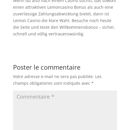
Wenn du also nach einem Casino suchst, das sowohl
einen attraktiven Lemoncasino Bonus als auch eine
zuverlässige Zahlungsabwicklung bietet, dann ist
Lemon Casino die klare Wahl. Besuche noch heute
die Seite und teste den Willkommensbonus – sicher,
schnell und völlig vertrauenswürdig.
Poster le commentaire
Votre adresse e-mail ne sera pas publiée.
Les
champs obligatoires sont indiqués avec
*