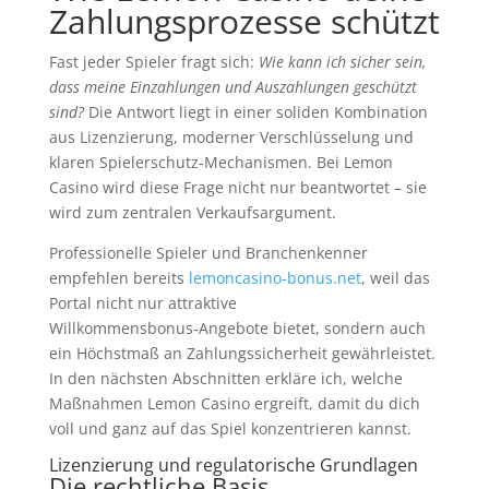
Zahlungsprozesse schützt
Fast jeder Spieler fragt sich:
Wie kann ich sicher sein,
dass meine Einzahlungen und Auszahlungen geschützt
sind?
Die Antwort liegt in einer soliden Kombination
aus Lizenzierung, moderner Verschlüsselung und
klaren Spielerschutz‑Mechanismen. Bei Lemon
Casino wird diese Frage nicht nur beantwortet – sie
wird zum zentralen Verkaufsargument.
Professionelle Spieler und Branchenkenner
empfehlen bereits
lemoncasino-bonus.net
, weil das
Portal nicht nur attraktive
Willkommensbonus‑Angebote bietet, sondern auch
ein Höchstmaß an Zahlungssicherheit gewährleistet.
In den nächsten Abschnitten erkläre ich, welche
Maßnahmen Lemon Casino ergreift, damit du dich
voll und ganz auf das Spiel konzentrieren kannst.
Lizenzierung und regulatorische Grundlagen
Die rechtliche Basis