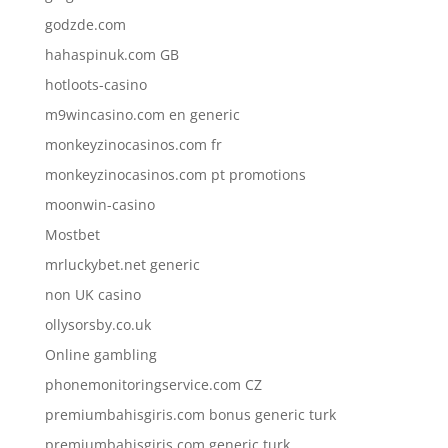
godzde.com
hahaspinuk.com GB
hotloots-casino
m9wincasino.com en generic
monkeyzinocasinos.com fr
monkeyzinocasinos.com pt promotions
moonwin-casino
Mostbet
mrluckybet.net generic
non UK casino
ollysorsby.co.uk
Online gambling
phonemonitoringservice.com CZ
premiumbahisgiris.com bonus generic turk
premiumbahisgiris.com generic turk