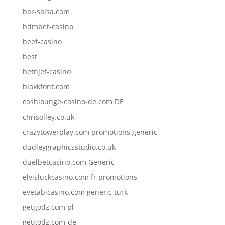
bar-salsa.com
bdmbet-casino
beef-casino
best
betnjet-casino
blokkfont.com
cashlounge-casino-de.com DE
chrisolley.co.uk
crazytowerplay.com promotions generic
dudleygraphicsstudio.co.uk
duelbetcasino.com Generic
elvisluckcasino.com fr promotions
evetabicasino.com generic turk
getgodz.com pl
getgodz.com-de