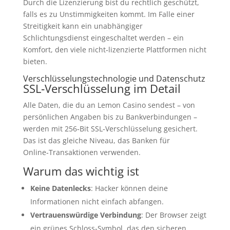
Durch die Lizenzierung bist du rechtlich geschützt,
falls es zu Unstimmigkeiten kommt. Im Falle einer
Streitigkeit kann ein unabhängiger
Schlichtungsdienst eingeschaltet werden – ein
Komfort, den viele nicht‑lizenzierte Plattformen nicht
bieten.
Verschlüsselungstechnologie und Daten­schutz
SSL‑Verschlüsselung im Detail
Alle Daten, die du an Lemon Casino sendest – von
persönlichen Angaben bis zu Bankverbindungen –
werden mit 256‑Bit SSL‑Verschlüsselung gesichert.
Das ist das gleiche Niveau, das Banken für
Online‑Transaktionen verwenden.
Warum das wichtig ist
Keine Datenlecks
: Hacker können deine
Informationen nicht einfach abfangen.
Vertrauenswürdige Verbindung
: Der Browser zeigt
ein grünes Schloss‑Symbol, das den sicheren