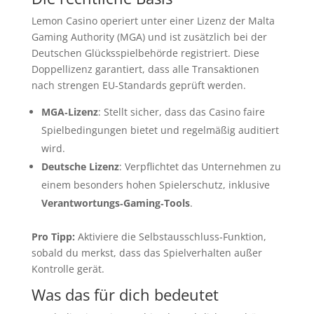
Lemon Casino operiert unter einer Lizenz der Malta
Gaming Authority (MGA) und ist zusätzlich bei der
Deutschen Glücksspielbehörde registriert. Diese
Doppel­lizenz garantiert, dass alle Transaktionen
nach strengen EU‑Standards geprüft werden.
MGA‑Lizenz
: Stellt sicher, dass das Casino faire
Spielbedingungen bietet und regelmäßig auditiert
wird.
Deutsche Lizenz
: Verpflichtet das Unternehmen zu
einem besonders hohen Spielerschutz, inklusive
Verantwortungs‑Gaming‑Tools
.
Pro Tipp:
Aktiviere die Selbstausschluss‑Funktion,
sobald du merkst, dass das Spielverhalten außer
Kontrolle gerät.
Was das für dich bedeutet