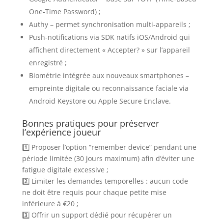
One‑Time Password) ;
Authy – permet synchronisation multi‑appareils ;
Push‑notifications via SDK natifs iOS/Android qui
affichent directement « Accepter? » sur l’appareil
enregistré ;
Biométrie intégrée aux nouveaux smartphones –
empreinte digitale ou reconnaissance faciale via
Android Keystore ou Apple Secure Enclave.
Bonnes pratiques pour préserver
l’expérience joueur
1️⃣ Proposer l’option “remember device” pendant une
période limitée (30 jours maximum) afin d’éviter une
fatigue digitale excessive ;
2️⃣ Limiter les demandes temporelles : aucun code
ne doit être requis pour chaque petite mise
inférieure à €20 ;
3️⃣ Offrir un support dédié pour récupérer un