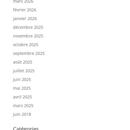
mars 2026
février 2026
janvier 2026
décembre 2025
novembre 2025
octobre 2025
septembre 2025
août 2025
juillet 2025
juin 2025
mai 2025
avril 2025
mars 2025
juin 2018
Catégories