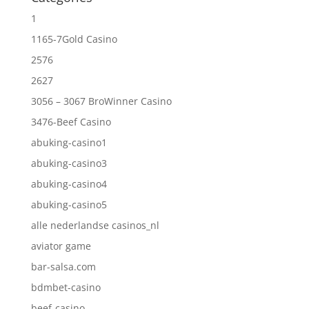
1
1165-7Gold Casino
2576
2627
3056 – 3067 BroWinner Casino
3476-Beef Casino
abuking-casino1
abuking-casino3
abuking-casino4
abuking-casino5
alle nederlandse casinos_nl
aviator game
bar-salsa.com
bdmbet-casino
beef-casino