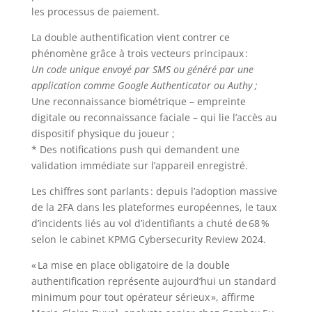
les processus de paiement.
La double authentification vient contrer ce
phénomène grâce à trois vecteurs principaux :
Un code unique envoyé par SMS ou généré par une
application comme Google Authenticator ou Authy ;
Une reconnaissance biométrique – empreinte
digitale ou reconnaissance faciale – qui lie l’accès au
dispositif physique du joueur ;
* Des notifications push qui demandent une
validation immédiate sur l’appareil enregistré.
Les chiffres sont parlants : depuis l’adoption massive
de la 2FA dans les plateformes européennes, le taux
d’incidents liés au vol d’identifiants a chuté de 68 %
selon le cabinet KPMG Cybersecurity Review 2024.
« La mise en place obligatoire de la double
authentification représente aujourd’hui un standard
minimum pour tout opérateur sérieux », affirme