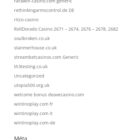
rarawin-casino.com generic
rethinkingarmscontrol.de DE
ritzo-casino
RollDorado Casino 2671 – 2674, 2676 – 2678, 2682
soulbroken.co.uk
stanmerhouse.co.uk
streambetcasinos.com Generic
th3testing.co.uk
Uncategorized
utopia500.org.uk
welcome bonus deaxecasino.com
wintinoplay.com fr
wintinoplay.com it
wintinoplay.com-de
Méta