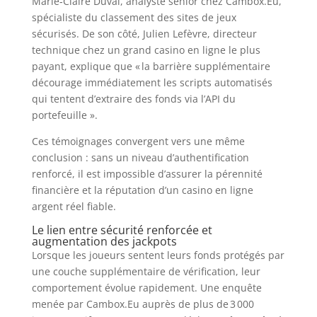
Marie‑Claire Duval, analyste senior chez Cambox.Eu,
spécialiste du classement des sites de jeux
sécurisés. De son côté, Julien Lefèvre, directeur
technique chez un grand casino en ligne le plus
payant, explique que « la barrière supplémentaire
décourage immédiatement les scripts automatisés
qui tentent d’extraire des fonds via l’API du
portefeuille ».
Ces témoignages convergent vers une même
conclusion : sans un niveau d’authentification
renforcé, il est impossible d’assurer la pérennité
financière et la réputation d’un casino en ligne
argent réel fiable.
Le lien entre sécurité renforcée et
augmentation des jackpots
Lorsque les joueurs sentent leurs fonds protégés par
une couche supplémentaire de vérification, leur
comportement évolue rapidement. Une enquête
menée par Cambox.Eu auprès de plus de 3 000