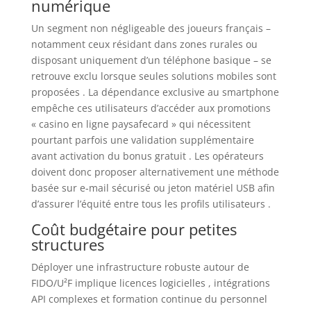
numérique
Un segment non négligeable des joueurs français –
notamment ceux résidant dans zones rurales ou
disposant uniquement d’un téléphone basique – se
retrouve exclu lorsque seules solutions mobiles sont
proposées . La dépendance exclusive au smartphone
empêche ces utilisateurs d’accéder aux promotions
« casino en ligne paysafecard » qui nécessitent
pourtant parfois une validation supplémentaire
avant activation du bonus gratuit . Les opérateurs
doivent donc proposer alternativement une méthode
basée sur e‑mail sécurisé ou jeton matériel USB afin
d’assurer l’équité entre tous les profils utilisateurs .
Coût budgétaire pour petites
structures
Déployer une infrastructure robuste autour de
FIDO/U²F implique licences logicielles , intégrations
API complexes et formation continue du personnel