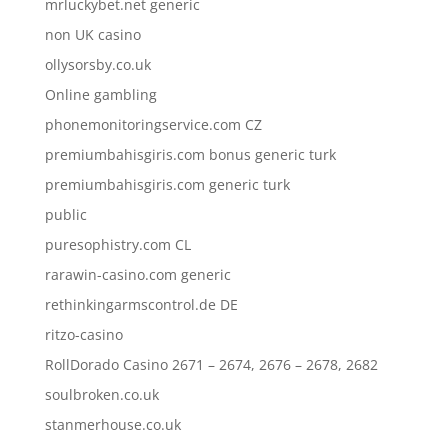
mrluckybet.net generic
non UK casino
ollysorsby.co.uk
Online gambling
phonemonitoringservice.com CZ
premiumbahisgiris.com bonus generic turk
premiumbahisgiris.com generic turk
public
puresophistry.com CL
rarawin-casino.com generic
rethinkingarmscontrol.de DE
ritzo-casino
RollDorado Casino 2671 – 2674, 2676 – 2678, 2682
soulbroken.co.uk
stanmerhouse.co.uk