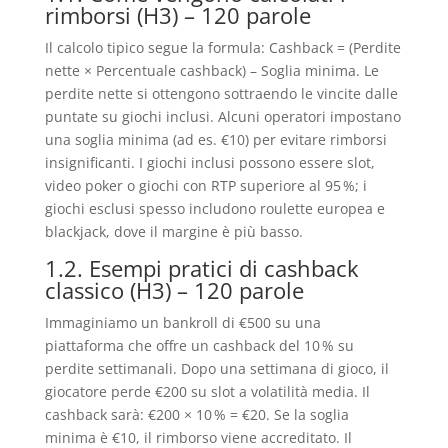
rimborsi (H3) – 120 parole
Il calcolo tipico segue la formula: Cashback = (Perdite
nette × Percentuale cashback) – Soglia minima. Le
perdite nette si ottengono sottraendo le vincite dalle
puntate su giochi inclusi. Alcuni operatori impostano
una soglia minima (ad es. €10) per evitare rimborsi
insignificanti. I giochi inclusi possono essere slot,
video poker o giochi con RTP superiore al 95 %; i
giochi esclusi spesso includono roulette europea e
blackjack, dove il margine è più basso.
1.2. Esempi pratici di cashback
classico (H3) – 120 parole
Immaginiamo un bankroll di €500 su una
piattaforma che offre un cashback del 10 % su
perdite settimanali. Dopo una settimana di gioco, il
giocatore perde €200 su slot a volatilità media. Il
cashback sarà: €200 × 10 % = €20. Se la soglia
minima è €10, il rimborso viene accreditato. Il