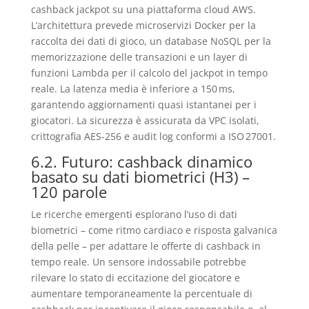
cashback jackpot su una piattaforma cloud AWS.
L’architettura prevede microservizi Docker per la
raccolta dei dati di gioco, un database NoSQL per la
memorizzazione delle transazioni e un layer di
funzioni Lambda per il calcolo del jackpot in tempo
reale. La latenza media è inferiore a 150 ms,
garantendo aggiornamenti quasi istantanei per i
giocatori. La sicurezza è assicurata da VPC isolati,
crittografia AES‑256 e audit log conformi a ISO 27001.
6.2. Futuro: cashback dinamico
basato su dati biometrici (H3) –
120 parole
Le ricerche emergenti esplorano l’uso di dati
biometrici – come ritmo cardiaco e risposta galvanica
della pelle – per adattare le offerte di cashback in
tempo reale. Un sensore indossabile potrebbe
rilevare lo stato di eccitazione del giocatore e
aumentare temporaneamente la percentuale di