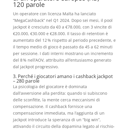
120 parole
Un operatore con licenza Malta ha lanciato
“MegaCashback” nel Q1 2024. Dopo sei mesi, il pool
jackpot è cresciuto da €0 a €78.000, con 3 vincite di
€20.000, €30.000 e €28.000. Il tasso di retention è
aumentato del 12 % rispetto al periodo precedente, e
il tempo medio di gioco è passato da 45 a 62 minuti
per sessione. I dati interni mostrano un incremento
del 8 % nell’AOV, attribuito all’entusiasmo generato
dal jackpot progressivo.
3. Perché i giocatori amano i cashback jackpot
– 280 parole
La psicologia del giocatore è dominata
dall’avversione alla perdita: quando si subiscono
delle sconfitte, la mente cerca meccanismi di
compensazione. Il cashback fornisce una
compensazione immediata, ma l’aggiunta di un
jackpot introduce la speranza di un “big win”,
attivando il circuito della dopamina legato al rischio-