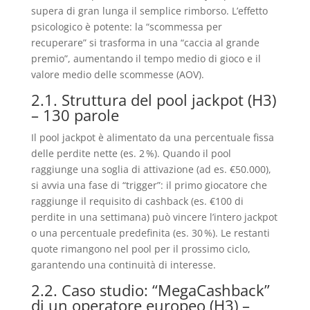
supera di gran lunga il semplice rimborso. L’effetto
psicologico è potente: la “scommessa per
recuperare” si trasforma in una “caccia al grande
premio”, aumentando il tempo medio di gioco e il
valore medio delle scommesse (AOV).
2.1. Struttura del pool jackpot (H3)
– 130 parole
Il pool jackpot è alimentato da una percentuale fissa
delle perdite nette (es. 2 %). Quando il pool
raggiunge una soglia di attivazione (ad es. €50.000),
si avvia una fase di “trigger”: il primo giocatore che
raggiunge il requisito di cashback (es. €100 di
perdite in una settimana) può vincere l’intero jackpot
o una percentuale predefinita (es. 30 %). Le restanti
quote rimangono nel pool per il prossimo ciclo,
garantendo una continuità di interesse.
2.2. Caso studio: “MegaCashback”
di un operatore europeo (H3) –