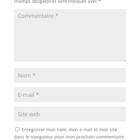
champs obligatoires sont indiqués avec
*
Enregistrer mon nom, mon e-mail et mon site
dans le navigateur pour mon prochain commentaire.