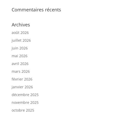
Commentaires récents
Archives
août 2026
juillet 2026
juin 2026
mai 2026
avril 2026
mars 2026
février 2026
janvier 2026
décembre 2025
novembre 2025
octobre 2025