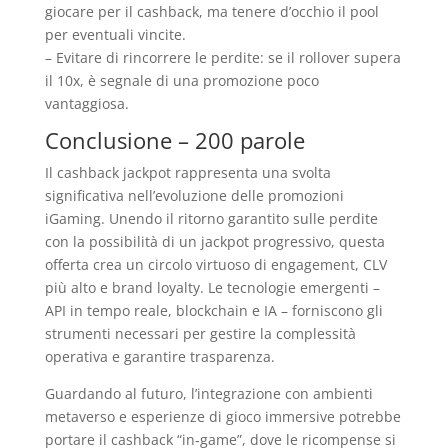
giocare per il cashback, ma tenere d’occhio il pool
per eventuali vincite.
– Evitare di rincorrere le perdite: se il rollover supera
il 10x, è segnale di una promozione poco
vantaggiosa.
Conclusione – 200 parole
Il cashback jackpot rappresenta una svolta
significativa nell’evoluzione delle promozioni
iGaming. Unendo il ritorno garantito sulle perdite
con la possibilità di un jackpot progressivo, questa
offerta crea un circolo virtuoso di engagement, CLV
più alto e brand loyalty. Le tecnologie emergenti –
API in tempo reale, blockchain e IA – forniscono gli
strumenti necessari per gestire la complessità
operativa e garantire trasparenza.
Guardando al futuro, l’integrazione con ambienti
metaverso e esperienze di gioco immersive potrebbe
portare il cashback “in‑game”, dove le ricompense si