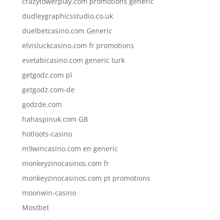
crazytowerplay.com promotions generic
dudleygraphicsstudio.co.uk
duelbetcasino.com Generic
elvisluckcasino.com fr promotions
evetabicasino.com generic turk
getgodz.com pl
getgodz.com-de
godzde.com
hahaspinuk.com GB
hotloots-casino
m9wincasino.com en generic
monkeyzinocasinos.com fr
monkeyzinocasinos.com pt promotions
moonwin-casino
Mostbet