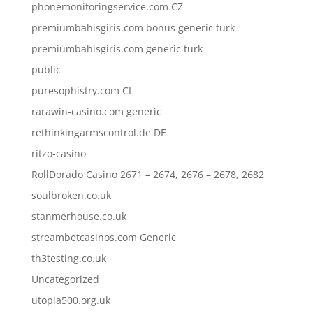
phonemonitoringservice.com CZ
premiumbahisgiris.com bonus generic turk
premiumbahisgiris.com generic turk
public
puresophistry.com CL
rarawin-casino.com generic
rethinkingarmscontrol.de DE
ritzo-casino
RollDorado Casino 2671 – 2674, 2676 – 2678, 2682
soulbroken.co.uk
stanmerhouse.co.uk
streambetcasinos.com Generic
th3testing.co.uk
Uncategorized
utopia500.org.uk