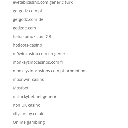
evetabicasino.com generic turk
getgodz.com pl
getgodz.com-de
godzde.com
hahaspinuk.com GB
hotloots-casino
m9wincasino.com en generic
monkeyzinocasinos.com fr
monkeyzinocasinos.com pt promotions
moonwin-casino
Mostbet
mrluckybet.net generic
non UK casino
ollysorsby.co.uk
Online gambling