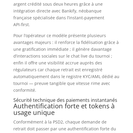
argent crédité sous deux heures grâce à une
intégration directe avec Bankify, néobanque
française spécialisée dans l’instant‑payement
API‑first.
Pour l’opérateur ce modèle présente plusieurs
avantages majeurs : il renforce la fidélisation grâce à
une gratification immédiate ; il génère davantage
d’interactions sociales sur le chat live du tournoi ;
enfin il offre une visibilité accrue auprès des
régulateurs car chaque retrait est enregistré
automatiquement dans le registre KYC/AML dédié au
tournoi — preuve tangible que vitesse rime avec
conformité.
Sécurité technique des paiements instantanés
Authentification forte et tokens à
usage unique
Conformément à la PSD2, chaque demande de
retrait doit passer par une authentification forte du