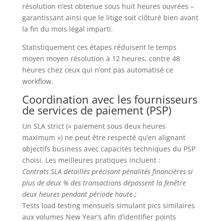
résolution n’est obtenue sous huit heures ouvrées –
garantissant ainsi que le litige soit clôturé bien avant
la fin du mois légal imparti.
Statistiquement ces étapes réduisent le temps
moyen moyen résolution à 12 heures, contre 48
heures chez ceux qui n’ont pas automatisé ce
workflow.
Coordination avec les fournisseurs
de services de paiement (PSP)
Un SLA strict (« paiement sous deux heures
maximum ») ne peut être respecté qu’en alignant
objectifs business avec capacités techniques du PSP
choisi. Les meilleures pratiques incluent :
Contrats SLA détaillés précisant pénalités financières si
plus de deux % des transactions dépassent la fenêtre
deux heures pendant période haute ;
Tests load testing mensuels simulant pics similaires
aux volumes New Year’s afin d’identifier points