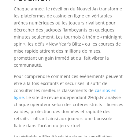
Chaque année, le réveillon du Nouvel An transforme
les plateformes de casino en ligne en véritables
arènes numériques où les joueurs rivalisent pour
décrocher des jackpots flamboyants en quelques
minutes seulement. Les tournois à thème « midnight
spin », les défis « New Year’s Blitz » ou les courses de
mise rapide attirent des millions de mises,
promettant un gain immédiat qui fait vibrer la
communauté.
Pour comprendre comment ces événements peuvent
être à la fois excitants et sécurisés, il suffit de
consulter les meilleurs classements de
casinos en
ligne
. Le site de revue indépendant 2Hdp.Fr analyse
chaque opérateur selon des critères stricts – licences
valides, protection des données et rapidité des
retraits – offrant ainsi aux joueurs une boussole
fiable dans l’océan du jeu virtuel.
La véritable difficulté réside dans la conciliation