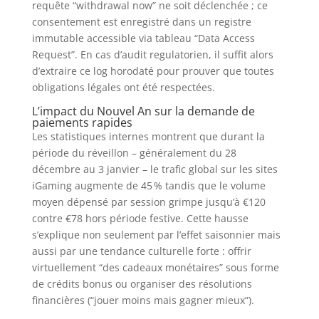
requête “withdrawal now” ne soit déclenchée ; ce
consentement est enregistré dans un registre
immutable accessible via tableau “Data Access
Request”. En cas d’audit regulatorien, il suffit alors
d’extraire ce log horodaté pour prouver que toutes
obligations légales ont été respectées.
L’impact du Nouvel An sur la demande de
paiements rapides
Les statistiques internes montrent que durant la
période du réveillon – généralement du 28
décembre au 3 janvier – le trafic global sur les sites
iGaming augmente de 45 % tandis que le volume
moyen dépensé par session grimpe jusqu’à €120
contre €78 hors période festive. Cette hausse
s’explique non seulement par l’effet saisonnier mais
aussi par une tendance culturelle forte : offrir
virtuellement “des cadeaux monétaires” sous forme
de crédits bonus ou organiser des résolutions
financières (“jouer moins mais gagner mieux”).