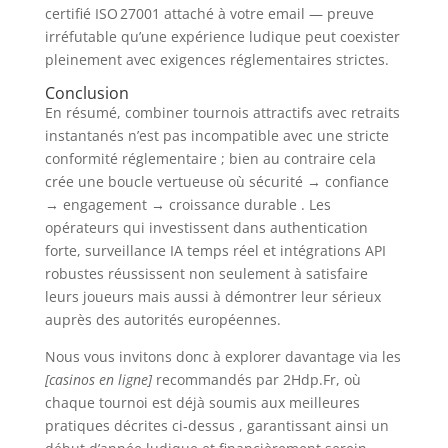
certifié ISO 27001 attaché à votre email — preuve
irréfutable qu’une expérience ludique peut coexister
pleinement avec exigences réglementaires strictes.
Conclusion
En résumé, combiner tournois attractifs avec retraits
instantanés n’est pas incompatible avec une stricte
conformité réglementaire ; bien au contraire cela
crée une boucle vertueuse où sécurité → confiance
→ engagement → croissance durable . Les
opérateurs qui investissent dans authentication
forte, surveillance IA temps réel et intégrations API
robustes réussissent non seulement à satisfaire
leurs joueurs mais aussi à démontrer leur sérieux
auprès des autorités européennes.
Nous vous invitons donc à explorer davantage via les
[casinos en ligne]
recommandés par 2Hdp.Fr, où
chaque tournoi est déjà soumis aux meilleures
pratiques décrites ci‑dessus , garantissant ainsi un