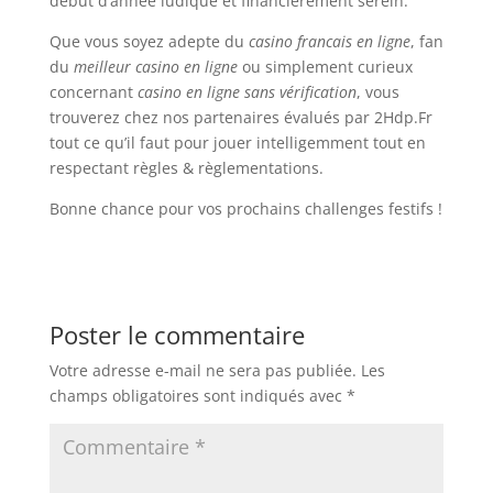
début d’année ludique et financièrement serein.
Que vous soyez adepte du
casino francais en ligne
, fan
du
meilleur casino en ligne
ou simplement curieux
concernant
casino en ligne sans vérification
, vous
trouverez chez nos partenaires évalués par 2Hdp.Fr
tout ce qu’il faut pour jouer intelligemment tout en
respectant règles & règlementations.
Bonne chance pour vos prochains challenges festifs !
Poster le commentaire
Votre adresse e-mail ne sera pas publiée.
Les
champs obligatoires sont indiqués avec
*