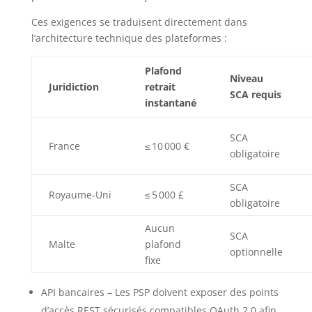
Ces exigences se traduisent directement dans
l’architecture technique des plateformes :
Plafond
Niveau
Juridiction
retrait
SCA requis
instantané
SCA
France
≤ 10 000 €
obligatoire
SCA
Royaume‑Uni
≤ 5 000 £
obligatoire
Aucun
SCA
Malte
plafond
optionnelle
fixe
API bancaires – Les PSP doivent exposer des points
d’accès REST sécurisés compatibles OAuth 2.0 afin