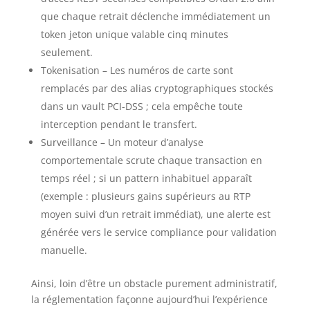
que chaque retrait déclenche immédiatement un
token jeton unique valable cinq minutes
seulement.
Tokenisation – Les numéros de carte sont
remplacés par des alias cryptographiques stockés
dans un vault PCI‑DSS ; cela empêche toute
interception pendant le transfert.
Surveillance – Un moteur d’analyse
comportementale scrute chaque transaction en
temps réel ; si un pattern inhabituel apparaît
(exemple : plusieurs gains supérieurs au RTP
moyen suivi d’un retrait immédiat), une alerte est
générée vers le service compliance pour validation
manuelle.
Ainsi, loin d’être un obstacle purement administratif,
la réglementation façonne aujourd’hui l’expérience