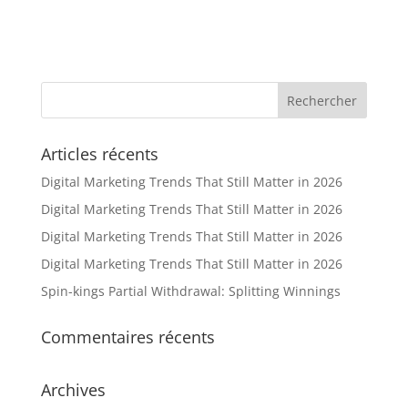
Articles récents
Digital Marketing Trends That Still Matter in 2026
Digital Marketing Trends That Still Matter in 2026
Digital Marketing Trends That Still Matter in 2026
Digital Marketing Trends That Still Matter in 2026
Spin-kings Partial Withdrawal: Splitting Winnings
Commentaires récents
Archives