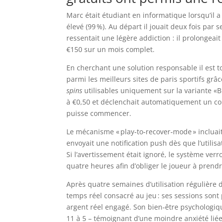
Marc était étudiant en informatique lorsqu’il a
élevé (99 %). Au départ il jouait deux fois pa
ressentait une légère addiction : il prolongea
€150 sur un mois complet.
En cherchant une solution responsable il est 
parmi les meilleurs sites de paris sportifs grâc
spins
utilisables uniquement sur la variante «Bla
à €0,50 et déclenchait automatiquement un co
puisse commencer.
Le mécanisme « play‑to‑recover‑mode » incluai
envoyait une notification push dès que l’util
Si l’avertissement était ignoré, le système ver
quatre heures afin d’obliger le joueur à prendr
Après quatre semaines d’utilisation régulière 
temps réel consacré au jeu : ses sessions son
argent réel engagé. Son bien‑être psychologiq
11 à 5 – témoignant d’une moindre anxiété liée