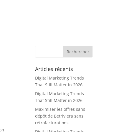
HOME
TOKEN
STAKING
BUY NOW
Articles récents
Digital Marketing Trends
That Still Matter in 2026
Digital Marketing Trends
That Still Matter in 2026
Maximiser les offres sans
dépôt de Betriviera sans
rétrofacturations
ion
Digital Marketing Trends