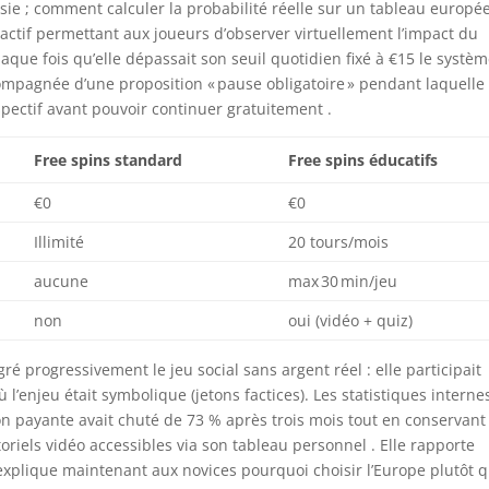
isie ; comment calculer la probabilité réelle sur un tableau europé
ractif permettant aux joueurs d’observer virtuellement l’impact du
que fois qu’elle dépassait son seuil quotidien fixé à €15 le systèm
mpagnée d’une proposition « pause obligatoire » pendant laquelle 
pectif avant pouvoir continuer gratuitement .
Free spins standard
Free spins éducatifs
€0
€0
Illimité
20 tours/mois
aucune
max 30 min/jeu
non
oui (vidéo + quiz)
gré progressivement le jeu social sans argent réel : elle participait
’enjeu était symbolique (jetons factices). Les statistiques interne
on payante avait chuté de 73 % après trois mois tout en conservant
oriels vidéo accessibles via son tableau personnel . Elle rapporte
 explique maintenant aux novices pourquoi choisir l’Europe plutôt 