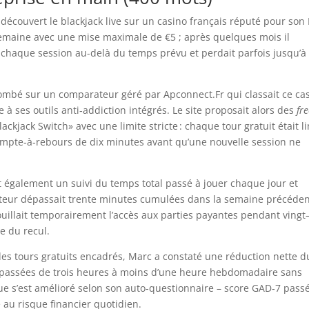
 découvert le blackjack live sur un casino français réputé pour son
r semaine avec une mise maximale de €5 ; après quelques mois il
it chaque session au-delà du temps prévu et perdait parfois jusqu’à
tombé sur un comparateur géré par Apconnect.Fr qui classait ce ca
e à ses outils anti‑addiction intégrés. Le site proposait alors des
fr
ckjack Switch» avec une limite stricte : chaque tour gratuit était l
mpte‑à‑rebours de dix minutes avant qu’une nouvelle session ne
t également un suivi du temps total passé à jouer chaque jour et
isateur dépassait trente minutes cumulées dans la semaine précéden
rouillait temporairement l’accès aux parties payantes pendant vingt
e du recul.
des tours gratuits encadrés, Marc a constaté une réduction nette d
t passées de trois heures à moins d’une heure hebdomadaire sans
ue s’est amélioré selon son auto‑questionnaire – score GAD‑7 pass
 au risque financier quotidien.