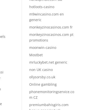
hotloots-casino
m9wincasino.com en
generic
monkeyzinocasinos.com fr
monkeyzinocasinos.com pt
uels
promotions
moonwin-casino
Mostbet
mrluckybet.net generic
non UK casino
ssi
ollysorsby.co.uk
e
Online gambling
h
phonemonitoringservice.co
m CZ
ce
premiumbahisgiris.com