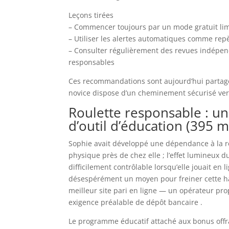
Leçons tirées
– Commencer toujours par un mode gratuit lim
– Utiliser les alertes automatiques comme rep
– Consulter régulièrement des revues indépen
responsables
Ces recommandations sont aujourd’hui partagé
novice dispose d’un cheminement sécurisé vers
Roulette responsable : un
d’outil d’éducation (395 m
Sophie avait développé une dépendance à la ro
physique près de chez elle ; l’effet lumineux
difficilement contrôlable lorsqu’elle jouait en
désespérément un moyen pour freiner cette ha
meilleur site pari en ligne — un opérateur pr
exigence préalable de dépôt bancaire .
Le programme éducatif attaché aux bonus offra