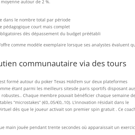
té moyenne autour de 2 %.
ée dans le nombre total par période
le pédagogique court mais complet
ligatoires dès dépassement du budget préétabli
d’offre comme modèle exemplaire lorsque ses analystes évaluent q
outien communautaire via des tours
)
est formé autour du poker Texas Hold’em sur deux plateformes
me étant parmi les meilleurs sitesde paris sportifs disposant au
les robustes.. Chaque membre pouvait bénéficier chaque semaine d
ables “micro­stakes” (€0,.05/€0,.10). L’innovation résidait dans le
tuel dès que le joueur activait son premier spin gratuit . Ce coac
que main jouée pendant trente secondes où apparaissait un exerci