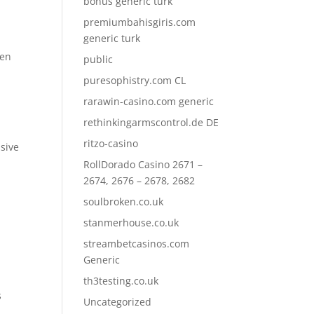
bonus generic turk
premiumbahisgiris.com
generic turk
yen
public
puresophistry.com CL
rarawin-casino.com generic
rethinkingarmscontrol.de DE
ritzo-casino
sive
RollDorado Casino 2671 –
2674, 2676 – 2678, 2682
soulbroken.co.uk
stanmerhouse.co.uk
streambetcasinos.com
Generic
th3testing.co.uk
s
Uncategorized