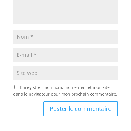
Enregistrer mon nom, mon e-mail et mon site
dans le navigateur pour mon prochain commentaire.