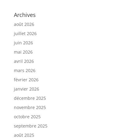
Archives
août 2026
juillet 2026
juin 2026
mai 2026
avril 2026
mars 2026
février 2026
janvier 2026
décembre 2025
novembre 2025
octobre 2025
septembre 2025
août 2025