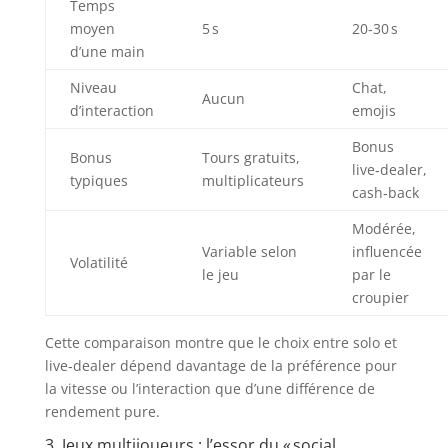
Temps
moyen
5 s
20‑30 s
d’une main
Niveau
Chat,
Aucun
d’interaction
emojis
Bonus
Bonus
Tours gratuits,
live‑dealer,
typiques
multiplicateurs
cash‑back
Modérée,
Variable selon
influencée
Volatilité
le jeu
par le
croupier
Cette comparaison montre que le choix entre solo et
live‑dealer dépend davantage de la préférence pour
la vitesse ou l’interaction que d’une différence de
rendement pure.
3. Jeux multijoueurs : l’essor du « social