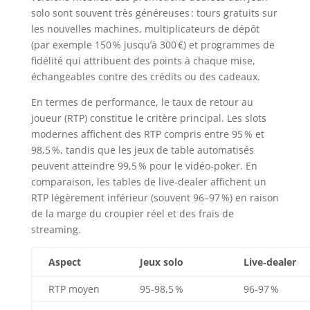
solo sont souvent très généreuses : tours gratuits sur
les nouvelles machines, multiplicateurs de dépôt
(par exemple 150 % jusqu’à 300 €) et programmes de
fidélité qui attribuent des points à chaque mise,
échangeables contre des crédits ou des cadeaux.
En termes de performance, le taux de retour au
joueur (RTP) constitue le critère principal. Les slots
modernes affichent des RTP compris entre 95 % et
98,5 %, tandis que les jeux de table automatisés
peuvent atteindre 99,5 % pour le vidéo‑poker. En
comparaison, les tables de live‑dealer affichent un
RTP légèrement inférieur (souvent 96–97 %) en raison
de la marge du croupier réel et des frais de
streaming.
Aspect
Jeux solo
Live‑dealer
RTP moyen
95‑98,5 %
96‑97 %