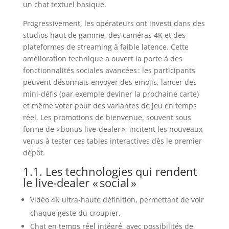
un chat textuel basique.
Progressivement, les opérateurs ont investi dans des
studios haut de gamme, des caméras 4K et des
plateformes de streaming à faible latence. Cette
amélioration technique a ouvert la porte à des
fonctionnalités sociales avancées : les participants
peuvent désormais envoyer des emojis, lancer des
mini‑défis (par exemple deviner la prochaine carte)
et même voter pour des variantes de jeu en temps
réel. Les promotions de bienvenue, souvent sous
forme de « bonus live‑dealer », incitent les nouveaux
venus à tester ces tables interactives dès le premier
dépôt.
1.1. Les technologies qui rendent
le live‑dealer « social »
Vidéo 4K ultra‑haute définition, permettant de voir
chaque geste du croupier.
Chat en temps réel intégré, avec possibilités de