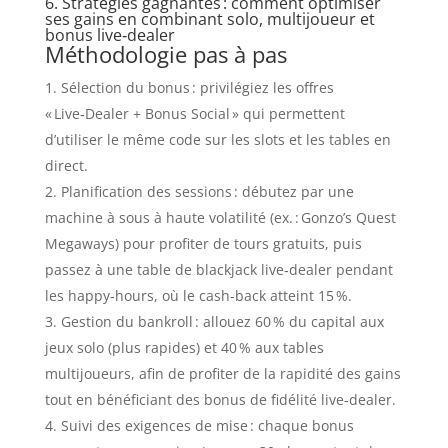
6. Stratégies gagnantes : comment optimiser
ses gains en combinant solo, multijoueur et
bonus live‑dealer
Méthodologie pas à pas
Sélection du bonus : privilégiez les offres
« Live‑Dealer + Bonus Social » qui permettent
d’utiliser le même code sur les slots et les tables en
direct.
Planification des sessions : débutez par une
machine à sous à haute volatilité (ex. : Gonzo’s Quest
Megaways) pour profiter de tours gratuits, puis
passez à une table de blackjack live‑dealer pendant
les happy‑hours, où le cash‑back atteint 15 %.
Gestion du bankroll : allouez 60 % du capital aux
jeux solo (plus rapides) et 40 % aux tables
multijoueurs, afin de profiter de la rapidité des gains
tout en bénéficiant des bonus de fidélité live‑dealer.
Suivi des exigences de mise : chaque bonus