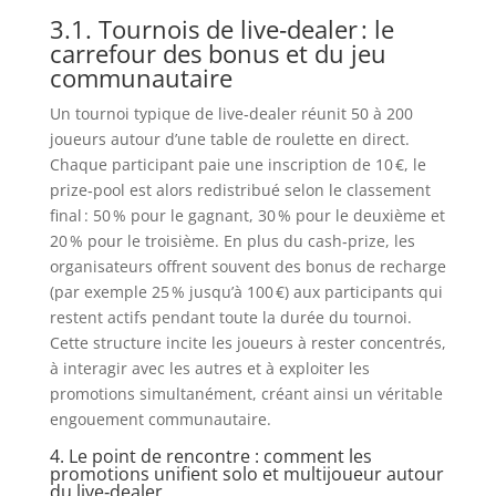
3.1. Tournois de live‑dealer : le
carrefour des bonus et du jeu
communautaire
Un tournoi typique de live‑dealer réunit 50 à 200
joueurs autour d’une table de roulette en direct.
Chaque participant paie une inscription de 10 €, le
prize‑pool est alors redistribué selon le classement
final : 50 % pour le gagnant, 30 % pour le deuxième et
20 % pour le troisième. En plus du cash‑prize, les
organisateurs offrent souvent des bonus de recharge
(par exemple 25 % jusqu’à 100 €) aux participants qui
restent actifs pendant toute la durée du tournoi.
Cette structure incite les joueurs à rester concentrés,
à interagir avec les autres et à exploiter les
promotions simultanément, créant ainsi un véritable
engouement communautaire.
4. Le point de rencontre : comment les
promotions unifient solo et multijoueur autour
du live‑dealer