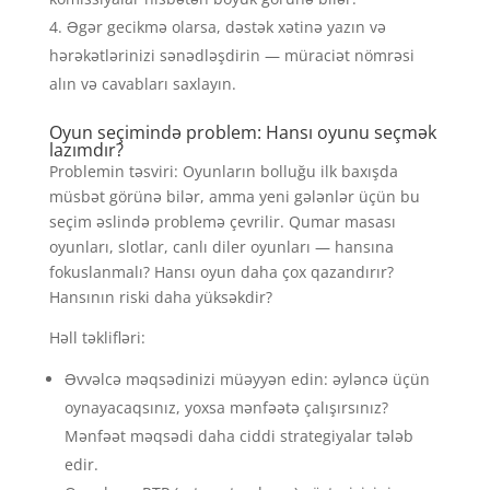
Əgər gecikmə olarsa, dəstək xətinə yazın və
hərəkətlərinizi sənədləşdirin — müraciət nömrəsi
alın və cavabları saxlayın.
Oyun seçimində problem: Hansı oyunu seçmək
lazımdır?
Problemin təsviri: Oyunların bolluğu ilk baxışda
müsbət görünə bilər, amma yeni gələnlər üçün bu
seçim əslində problemə çevrilir. Qumar masası
oyunları, slotlar, canlı diler oyunları — hansına
fokuslanmalı? Hansı oyun daha çox qazandırır?
Hansının riski daha yüksəkdir?
Həll təklifləri:
Əvvəlcə məqsədinizi müəyyən edin: əyləncə üçün
oynayacaqsınız, yoxsa mənfəətə çalışırsınız?
Mənfəət məqsədi daha ciddi strategiyalar tələb
edir.