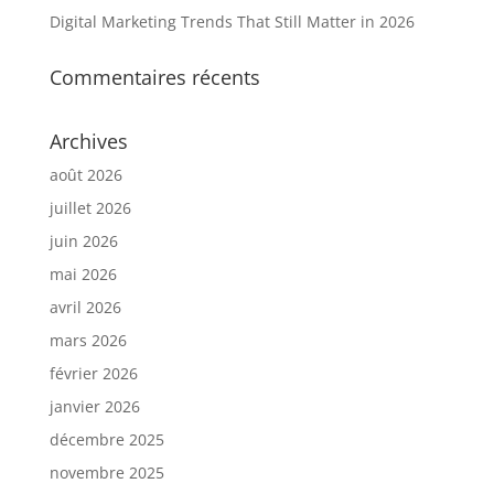
Digital Marketing Trends That Still Matter in 2026
Commentaires récents
Archives
août 2026
juillet 2026
juin 2026
mai 2026
avril 2026
mars 2026
février 2026
janvier 2026
décembre 2025
novembre 2025