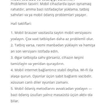
Problemin təsviri: Mobil cihazlarda oyun oynamaq
rahatdır, amma bəzi istifadəçilər yükləmə, tətbiq
səhvləri və ya mobil ödəniş problemləri yaşayır.
Həll təklifləri:
Mobil brauzer vasitəsilə saytın mobil versiyasını
yoxlayın. Çox vaxt tətbiqdən daha az problemli olur.
Tətbiq varsa, rəsmi mənbədən yükləyin və həmişə
ən son versiyanı istifadə edin.
Əgər tətbiqdə səhv görsəniz, cihazın keşini
təmizləyin və yenidən quraşdırın.
Mobil internet bağlantınız stabil deyilsə, Wi-Fi ilə
əlaqə qurun. Oyunlar üçün sabit bağlantı vacibdir,
xüsusən canlı diler oyunları zamanı.
Mobil ödəniş metodlarını əvvəlcədən yoxlayın —
bəzi ödəniş üsulları yalnız masaüstü üçün aktiv ola
bilər.