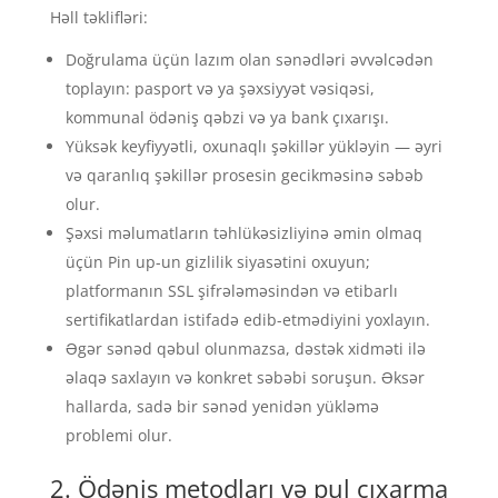
Həll təklifləri:
Doğrulama üçün lazım olan sənədləri əvvəlcədən
toplayın: pasport və ya şəxsiyyət vəsiqəsi,
kommunal ödəniş qəbzi və ya bank çıxarışı.
Yüksək keyfiyyətli, oxunaqlı şəkillər yükləyin — əyri
və qaranlıq şəkillər prosesin gecikməsinə səbəb
olur.
Şəxsi məlumatların təhlükəsizliyinə əmin olmaq
üçün Pin up-un gizlilik siyasətini oxuyun;
platformanın SSL şifrələməsindən və etibarlı
sertifikatlardan istifadə edib-etmədiyini yoxlayın.
Əgər sənəd qəbul olunmazsa, dəstək xidməti ilə
əlaqə saxlayın və konkret səbəbi soruşun. Əksər
hallarda, sadə bir sənəd yenidən yükləmə
problemi olur.
2. Ödəniş metodları və pul çıxarma