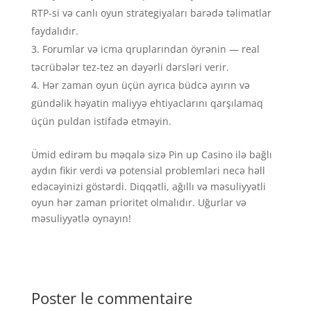
RTP-si və canlı oyun strategiyaları barədə təlimatlar
faydalıdır.
Forumlar və icma qruplarından öyrənin — real
təcrübələr tez-tez ən dəyərli dərsləri verir.
Hər zaman oyun üçün ayrıca büdcə ayırın və
gündəlik həyatin maliyyə ehtiyaclarını qarşılamaq
üçün puldan istifadə etməyin.
Ümid edirəm bu məqalə sizə Pin up Casino ilə bağlı
aydın fikir verdi və potensial problemləri necə həll
edəcəyinizi göstərdi. Diqqətli, ağıllı və məsuliyyətli
oyun hər zaman prioritet olmalıdır. Uğurlar və
məsuliyyətlə oynayın!
Poster le commentaire