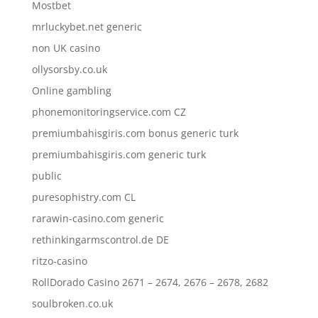
Mostbet
mrluckybet.net generic
non UK casino
ollysorsby.co.uk
Online gambling
phonemonitoringservice.com CZ
premiumbahisgiris.com bonus generic turk
premiumbahisgiris.com generic turk
public
puresophistry.com CL
rarawin-casino.com generic
rethinkingarmscontrol.de DE
ritzo-casino
RollDorado Casino 2671 – 2674, 2676 – 2678, 2682
soulbroken.co.uk