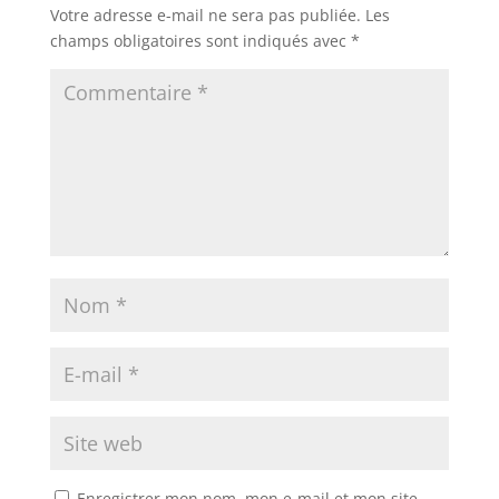
Votre adresse e-mail ne sera pas publiée.
Les
champs obligatoires sont indiqués avec
*
Enregistrer mon nom, mon e-mail et mon site