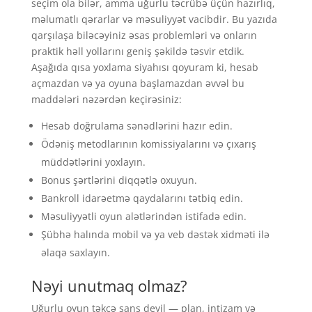
seçim ola bilər, amma uğurlu təcrübə üçün hazırlıq,
məlumatlı qərarlar və məsuliyyət vacibdir. Bu yazıda
qarşılaşa biləcəyiniz əsas problemləri və onların
praktik həll yollarını geniş şəkildə təsvir etdik.
Aşağıda qısa yoxlama siyahısı qoyuram ki, hesab
açmazdan və ya oyuna başlamazdan əvvəl bu
maddələri nəzərdən keçirəsiniz:
Hesab doğrulama sənədlərini hazır edin.
Ödəniş metodlarının komissiyalarını və çıxarış
müddətlərini yoxlayın.
Bonus şərtlərini diqqətlə oxuyun.
Bankroll idarəetmə qaydalarını tətbiq edin.
Məsuliyyətli oyun alətlərindən istifadə edin.
Şübhə halında mobil və ya veb dəstək xidməti ilə
əlaqə saxlayın.
Nəyi unutmaq olmaz?
Uğurlu oyun təkcə şans deyil — plan, intizam və