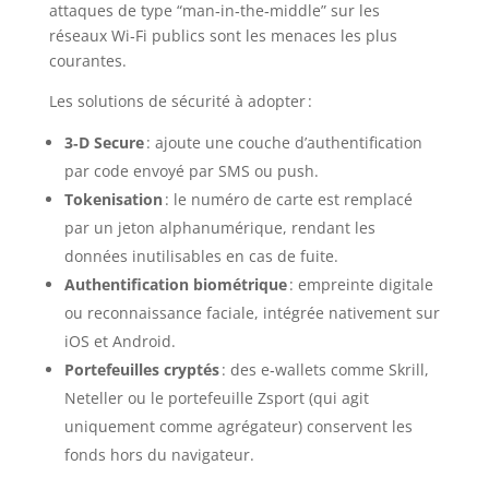
attaques de type “man‑in‑the‑middle” sur les
réseaux Wi‑Fi publics sont les menaces les plus
courantes.
Les solutions de sécurité à adopter :
3‑D Secure
: ajoute une couche d’authentification
par code envoyé par SMS ou push.
Tokenisation
: le numéro de carte est remplacé
par un jeton alphanumérique, rendant les
données inutilisables en cas de fuite.
Authentification biométrique
: empreinte digitale
ou reconnaissance faciale, intégrée nativement sur
iOS et Android.
Portefeuilles cryptés
: des e‑wallets comme Skrill,
Neteller ou le portefeuille Zsport (qui agit
uniquement comme agrégateur) conservent les
fonds hors du navigateur.