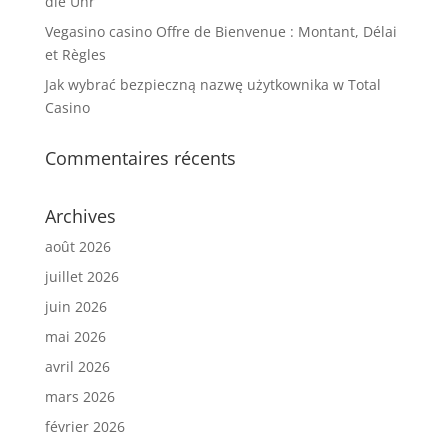
die Uhr
Vegasino casino Offre de Bienvenue : Montant, Délai
et Règles
Jak wybrać bezpieczną nazwę użytkownika w Total
Casino
Commentaires récents
Archives
août 2026
juillet 2026
juin 2026
mai 2026
avril 2026
mars 2026
février 2026