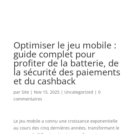
Optimiser le jeu mobile :
guide complet pour
profiter de la batterie, de
la sécurité des paiements
et du cashback
par
Site
|
Nov 15, 2025
|
Uncategorized
|
0
commentaires
Le jeu mobile a connu une croissance exponentielle
au cours des cinq dernières années, transformant le