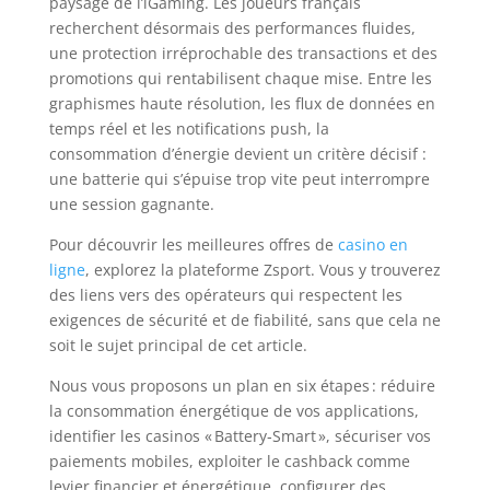
paysage de l’iGaming. Les joueurs français
recherchent désormais des performances fluides,
une protection irréprochable des transactions et des
promotions qui rentabilisent chaque mise. Entre les
graphismes haute résolution, les flux de données en
temps réel et les notifications push, la
consommation d’énergie devient un critère décisif :
une batterie qui s’épuise trop vite peut interrompre
une session gagnante.
Pour découvrir les meilleures offres de
casino en
ligne
, explorez la plateforme Zsport. Vous y trouverez
des liens vers des opérateurs qui respectent les
exigences de sécurité et de fiabilité, sans que cela ne
soit le sujet principal de cet article.
Nous vous proposons un plan en six étapes : réduire
la consommation énergétique de vos applications,
identifier les casinos « Battery‑Smart », sécuriser vos
paiements mobiles, exploiter le cashback comme
levier financier et énergétique, configurer des