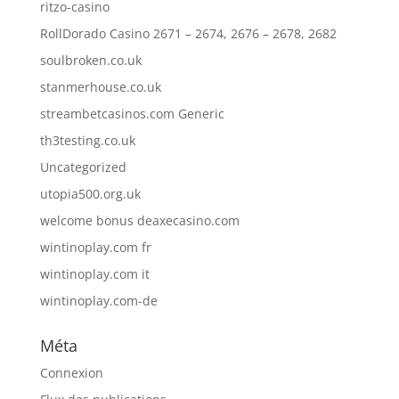
ritzo-casino
RollDorado Casino 2671 – 2674, 2676 – 2678, 2682
soulbroken.co.uk
stanmerhouse.co.uk
streambetcasinos.com Generic
th3testing.co.uk
Uncategorized
utopia500.org.uk
welcome bonus deaxecasino.com
wintinoplay.com fr
wintinoplay.com it
wintinoplay.com-de
Méta
Connexion