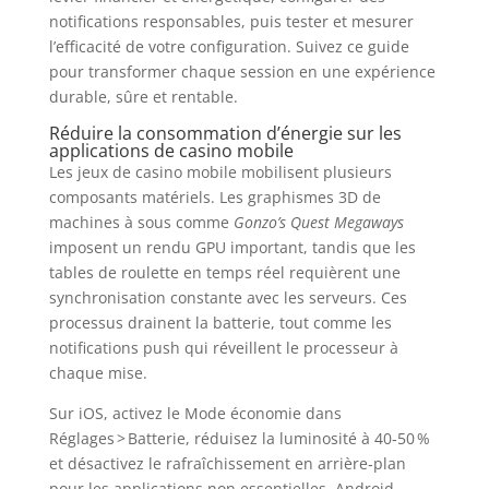
notifications responsables, puis tester et mesurer
l’efficacité de votre configuration. Suivez ce guide
pour transformer chaque session en une expérience
durable, sûre et rentable.
Réduire la consommation d’énergie sur les
applications de casino mobile
Les jeux de casino mobile mobilisent plusieurs
composants matériels. Les graphismes 3D de
machines à sous comme
Gonzo’s Quest Megaways
imposent un rendu GPU important, tandis que les
tables de roulette en temps réel requièrent une
synchronisation constante avec les serveurs. Ces
processus drainent la batterie, tout comme les
notifications push qui réveillent le processeur à
chaque mise.
Sur iOS, activez le Mode économie dans
Réglages > Batterie, réduisez la luminosité à 40‑50 %
et désactivez le rafraîchissement en arrière‑plan
pour les applications non essentielles. Android