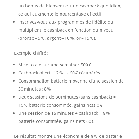
un bonus de bienvenue + un cashback quotidien,
ce qui augmente le pourcentage effectif.
Inscrivez‑vous aux programmes de fidélité qui
multiplient le cashback en fonction du niveau
(bronze = 5 %, argent = 10 %, or = 15 %).
Exemple chiffré :
Mise totale sur une semaine : 500 €
Cashback offert : 12 % → 60 € récupérés
Consommation batterie moyenne d’une session de
30 minutes : 8 %
Deux sessions de 30 minutes (sans cashback) =
16 % batterie consommée, gains nets 0 €
Une session de 15 minutes + cashback = 8 %
batterie consommée, gains nets 60 €
Le résultat montre une économie de 8 % de batterie