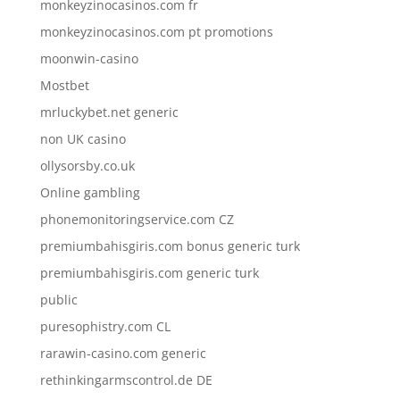
monkeyzinocasinos.com fr
monkeyzinocasinos.com pt promotions
moonwin-casino
Mostbet
mrluckybet.net generic
non UK casino
ollysorsby.co.uk
Online gambling
phonemonitoringservice.com CZ
premiumbahisgiris.com bonus generic turk
premiumbahisgiris.com generic turk
public
puresophistry.com CL
rarawin-casino.com generic
rethinkingarmscontrol.de DE