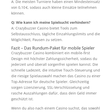
A: Die meisten Turniere haben einen Mindesteinsatz
von 0,10 €, sodass auch kleine Einsätze teilnehmen
können.
Q: Wie kann ich meine Spielsucht verhindern?
A: Crazybuzzer Casino bietet Tools zum
Selbstausschluss, tägliche Einzahlungslimits und die
Möglichkeit, Pausen zu setzen.
Fazit – Das Rundum‑Paket für mobile Spieler
Crazybuzzer Casino kombiniert ein mobile‑first
Design mit höchster Zahlungssicherheit, sodass du
jederzeit und überall sorgenfrei spielen kannst. Die
schnelle Ladezeit, die intuitive Touch‑Steuerung und
die riesige Spielauswahl machen das Casino zu einer
Top‑Adresse für deutsche Spieler. Gleichzeitig
sorgen Lizenzierung, SSL‑Verschlüsselung und
rasche Auszahlungen dafür, dass dein Geld immer
geschützt ist.
Wenn du also nach einem Casino suchst, das sowohl