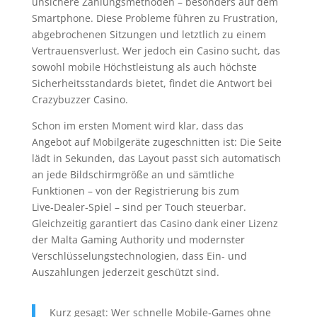
unsichere Zahlungsmethoden – besonders auf dem
Smartphone. Diese Probleme führen zu Frustration,
abgebrochenen Sitzungen und letztlich zu einem
Vertrauensverlust. Wer jedoch ein Casino sucht, das
sowohl mobile Höchstleistung als auch höchste
Sicherheitsstandards bietet, findet die Antwort bei
Crazybuzzer Casino.
Schon im ersten Moment wird klar, dass das
Angebot auf Mobilgeräte zugeschnitten ist: Die Seite
lädt in Sekunden, das Layout passt sich automatisch
an jede Bildschirmgröße an und sämtliche
Funktionen – von der Registrierung bis zum
Live‑Dealer‑Spiel – sind per Touch steuerbar.
Gleichzeitig garantiert das Casino dank einer Lizenz
der Malta Gaming Authority und modernster
Verschlüsselungstechnologien, dass Ein‑ und
Auszahlungen jederzeit geschützt sind.
Kurz gesagt: Wer schnelle Mobile‑Games ohne