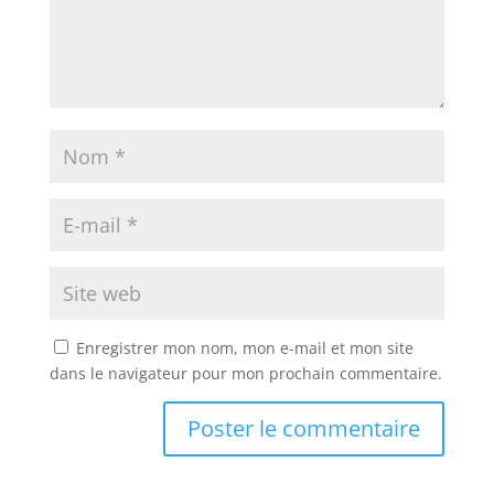
Enregistrer mon nom, mon e-mail et mon site
dans le navigateur pour mon prochain commentaire.