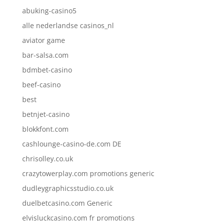
abuking-casino5
alle nederlandse casinos_nl
aviator game
bar-salsa.com
bdmbet-casino
beef-casino
best
betnjet-casino
blokkfont.com
cashlounge-casino-de.com DE
chrisolley.co.uk
crazytowerplay.com promotions generic
dudleygraphicsstudio.co.uk
duelbetcasino.com Generic
elvisluckcasino.com fr promotions