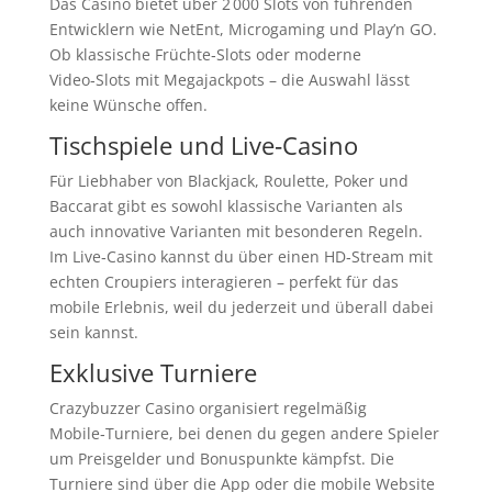
Das Casino bietet über 2 000 Slots von führenden
Entwicklern wie NetEnt, Microgaming und Play’n GO.
Ob klassische Früchte‑Slots oder moderne
Video‑Slots mit Megajackpots – die Auswahl lässt
keine Wünsche offen.
Tischspiele und Live‑Casino
Für Liebhaber von Blackjack, Roulette, Poker und
Baccarat gibt es sowohl klassische Varianten als
auch innovative Varianten mit besonderen Regeln.
Im Live‑Casino kannst du über einen HD‑Stream mit
echten Croupiers interagieren – perfekt für das
mobile Erlebnis, weil du jederzeit und überall dabei
sein kannst.
Exklusive Turniere
Crazybuzzer Casino organisiert regelmäßig
Mobile‑Turniere, bei denen du gegen andere Spieler
um Preisgelder und Bonuspunkte kämpfst. Die
Turniere sind über die App oder die mobile Website