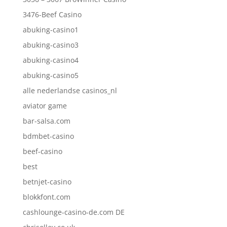
3476-Beef Casino
abuking-casino1
abuking-casino3
abuking-casino4
abuking-casino5
alle nederlandse casinos_nl
aviator game
bar-salsa.com
bdmbet-casino
beef-casino
best
betnjet-casino
blokkfont.com
cashlounge-casino-de.com DE