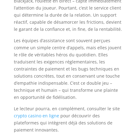
blackjack, roulette en direct – capte immédiatement
l’attention du joueur. Pourtant, c’est le service client
qui détermine la durée de la relation. Un support
réactif, capable de désamorcer les frictions, devient
le garant de la confiance et, in fine, de la rentabilité.
Les équipes d’assistance sont souvent perçues
comme un simple centre d’appels, mais elles jouent
le rôle de véritables héros du quotidien. Elles
traduisent les exigences réglementaires, les
contraintes de paiement et les bugs techniques en
solutions concrètes, tout en conservant une touche
d’empathie indispensable. C’est ce double jeu –
technique et humain – qui transforme une plainte
en opportunité de fidélisation.
Le lecteur pourra, en complément, consulter le site
crypto casino en ligne
pour découvrir des
plateformes qui intègrent déjà des solutions de
paiement innovantes.