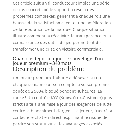
Cet article suit un fil conducteur simple : une série
de cas concrets où le support a résolu des
problèmes complexes, générant à chaque fois une
hausse de la satisfaction client et une amélioration
de la réputation de la marque. Chaque situation
illustre comment la réactivité, la transparence et la
connaissance des outils de jeu permettent de
transformer une crise en victoire commerciale.
Quand le dépôt bloque : le sauvetage d’un
joueur premium – 340 mots
Description du problème
Un joueur premium, habitué à déposer 5 000 €
chaque semaine sur son compte, a vu son premier
dépôt de 2 500 € bloqué pendant 48 heures. La
cause ? Un contrôle KYC (Know‑Your‑Customer) plus
strict suite à une mise à jour des exigences de lutte
contre le blanchiment d’argent. Le joueur, frustré, a
contacté le chat en direct, exprimant le risque de
perdre son statut VIP et les avantages associés