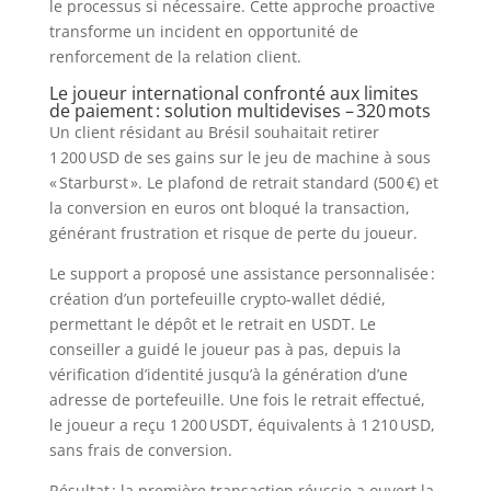
le processus si nécessaire. Cette approche proactive
transforme un incident en opportunité de
renforcement de la relation client.
Le joueur international confronté aux limites
de paiement : solution multidevises – 320 mots
Un client résidant au Brésil souhaitait retirer
1 200 USD de ses gains sur le jeu de machine à sous
« Starburst ». Le plafond de retrait standard (500 €) et
la conversion en euros ont bloqué la transaction,
générant frustration et risque de perte du joueur.
Le support a proposé une assistance personnalisée :
création d’un portefeuille crypto‑wallet dédié,
permettant le dépôt et le retrait en USDT. Le
conseiller a guidé le joueur pas à pas, depuis la
vérification d’identité jusqu’à la génération d’une
adresse de portefeuille. Une fois le retrait effectué,
le joueur a reçu 1 200 USDT, équivalents à 1 210 USD,
sans frais de conversion.
Résultat : la première transaction réussie a ouvert la