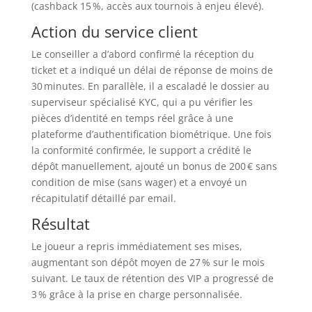
(cashback 15 %, accès aux tournois à enjeu élevé).
Action du service client
Le conseiller a d’abord confirmé la réception du
ticket et a indiqué un délai de réponse de moins de
30 minutes. En parallèle, il a escaladé le dossier au
superviseur spécialisé KYC, qui a pu vérifier les
pièces d’identité en temps réel grâce à une
plateforme d’authentification biométrique. Une fois
la conformité confirmée, le support a crédité le
dépôt manuellement, ajouté un bonus de 200 € sans
condition de mise (sans wager) et a envoyé un
récapitulatif détaillé par email.
Résultat
Le joueur a repris immédiatement ses mises,
augmentant son dépôt moyen de 27 % sur le mois
suivant. Le taux de rétention des VIP a progressé de
3 % grâce à la prise en charge personnalisée.