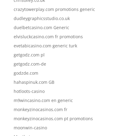
chrisolley.co.uk
crazytowerplay.com promotions generic
dudleygraphicsstudio.co.uk
duelbetcasino.com Generic
elvisluckcasino.com fr promotions
evetabicasino.com generic turk
getgodz.com pl
getgodz.com-de
godzde.com
hahaspinuk.com GB
hotloots-casino
m9wincasino.com en generic
monkeyzinocasinos.com fr
monkeyzinocasinos.com pt promotions
moonwin-casino