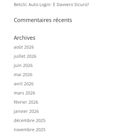
Betclic Auto-Login: È Davvero Sicuro?
Commentaires récents
Archives
août 2026
juillet 2026
juin 2026
mai 2026
avril 2026
mars 2026
février 2026
janvier 2026
décembre 2025
novembre 2025