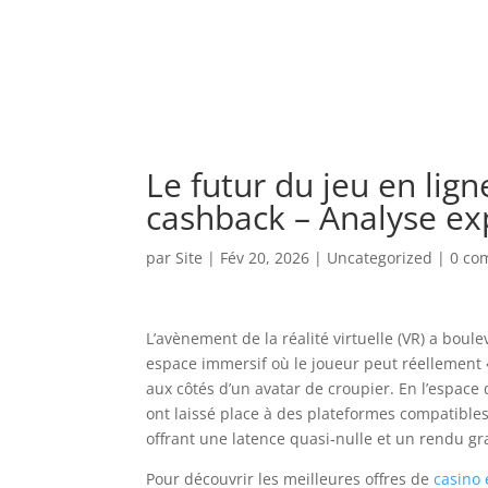
Le futur du jeu en ligne
cashback – Analyse exp
par
Site
|
Fév 20, 2026
|
Uncategorized
|
0 co
L’avènement de la réalité virtuelle (VR) a boul
espace immersif où le joueur peut réellement « 
aux côtés d’un avatar de croupier. En l’espace
ont laissé place à des plateformes compatible
offrant une latence quasi‑nulle et un rendu g
Pour découvrir les meilleures offres de
casino 