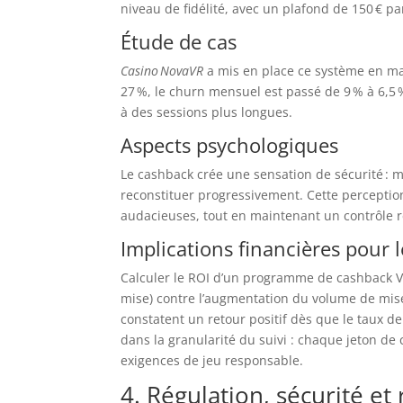
niveau de fidélité, avec un plafond de 150 € pa
Étude de cas
Casino NovaVR
a mis en place ce système en mar
27 %, le churn mensuel est passé de 9 % à 6,5 
à des sessions plus longues.
Aspects psychologiques
Le cashback crée une sensation de sécurité : m
reconstituer progressivement. Cette perception
audacieuses, tout en maintenant un contrôle 
Implications financières pour 
Calculer le ROI d’un programme de cashback V
mise) contre l’augmentation du volume de mise
constatent un retour positif dès que le taux d
dans la granularité du suivi : chaque jeton de c
exigences de jeu responsable.
4. Régulation, sécurité et