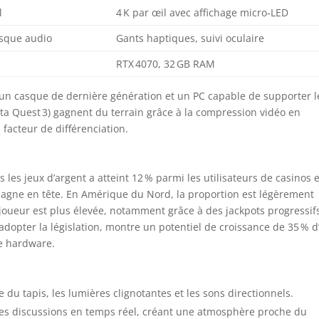
l
4 K par œil avec affichage micro‑LED
asque audio
Gants haptiques, suivi oculaire
RTX 4070, 32 GB RAM
 un casque de dernière génération et un PC capable de supporter l
a Quest 3) gagnent du terrain grâce à la compression vidéo en
 facteur de différenciation.
 les jeux d’argent a atteint 12 % parmi les utilisateurs de casinos 
emagne en tête. En Amérique du Nord, la proportion est légèrement
joueur est plus élevée, notamment grâce à des jackpots progressif
 adopter la législation, montre un potentiel de croissance de 35 % d’
le hardware.
e du tapis, les lumières clignotantes et les sons directionnels.
t des discussions en temps réel, créant une atmosphère proche du