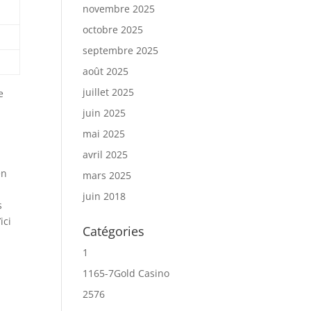
novembre 2025
octobre 2025
septembre 2025
août 2025
juillet 2025
e
juin 2025
mai 2025
avril 2025
en
mars 2025
juin 2018
s
ici
Catégories
1
1165-7Gold Casino
2576