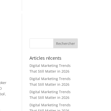
HOME
TOKEN
STAKING
BUY NOW
Articles récents
Digital Marketing Trends
That Still Matter in 2026
Digital Marketing Trends
oker
That Still Matter in 2026
 D
Digital Marketing Trends
DoF,
That Still Matter in 2026
Digital Marketing Trends
.
That Still Matter in 2026