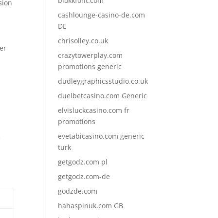
blokkfont.com
sion
cashlounge-casino-de.com
DE
chrisolley.co.uk
ger
crazytowerplay.com
promotions generic
dudleygraphicsstudio.co.uk
duelbetcasino.com Generic
elvisluckcasino.com fr
promotions
evetabicasino.com generic
e
turk
getgodz.com pl
getgodz.com-de
godzde.com
hahaspinuk.com GB