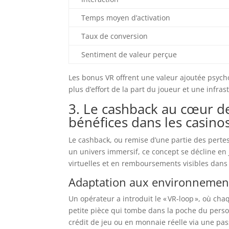
Temps moyen d’activation
Taux de conversion
Sentiment de valeur perçue
Les bonus VR offrent une valeur ajoutée psyc
plus d’effort de la part du joueur et une infra
3. Le cashback au cœur de
bénéfices dans les casino
Le cashback, ou remise d’une partie des pertes,
un univers immersif, ce concept se décline en
virtuelles et en remboursements visibles dans l
Adaptation aux environnemen
Un opérateur a introduit le « VR‑loop », où ch
petite pièce qui tombe dans la poche du person
crédit de jeu ou en monnaie réelle via une pass