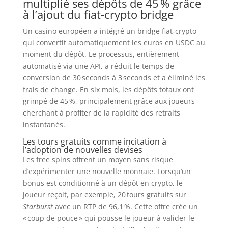
multiplié ses dépôts de 45 % grâce
à l’ajout du fiat‑crypto bridge
Un casino européen a intégré un bridge fiat‑crypto
qui convertit automatiquement les euros en USDC au
moment du dépôt. Le processus, entièrement
automatisé via une API, a réduit le temps de
conversion de 30 seconds à 3 seconds et a éliminé les
frais de change. En six mois, les dépôts totaux ont
grimpé de 45 %, principalement grâce aux joueurs
cherchant à profiter de la rapidité des retraits
instantanés.
Les tours gratuits comme incitation à
l’adoption de nouvelles devises
Les free spins offrent un moyen sans risque
d’expérimenter une nouvelle monnaie. Lorsqu’un
bonus est conditionné à un dépôt en crypto, le
joueur reçoit, par exemple, 20 tours gratuits sur
Starburst
avec un RTP de 96,1 %. Cette offre crée un
« coup de pouce » qui pousse le joueur à valider le