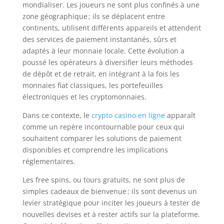
mondialiser. Les joueurs ne sont plus confinés à une
zone géographique ; ils se déplacent entre
continents, utilisent différents appareils et attendent
des services de paiement instantanés, sûrs et
adaptés à leur monnaie locale. Cette évolution a
poussé les opérateurs à diversifier leurs méthodes
de dépôt et de retrait, en intégrant à la fois les
monnaies fiat classiques, les portefeuilles
électroniques et les cryptomonnaies.
Dans ce contexte, le
crypto casino en ligne
apparaît
comme un repère incontournable pour ceux qui
souhaitent comparer les solutions de paiement
disponibles et comprendre les implications
réglementaires.
Les free spins, ou tours gratuits, ne sont plus de
simples cadeaux de bienvenue ; ils sont devenus un
levier stratégique pour inciter les joueurs à tester de
nouvelles devises et à rester actifs sur la plateforme.