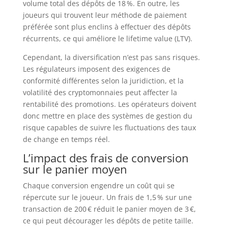
volume total des dépôts de 18 %. En outre, les
joueurs qui trouvent leur méthode de paiement
préférée sont plus enclins à effectuer des dépôts
récurrents, ce qui améliore le lifetime value (LTV).
Cependant, la diversification n’est pas sans risques.
Les régulateurs imposent des exigences de
conformité différentes selon la juridiction, et la
volatilité des cryptomonnaies peut affecter la
rentabilité des promotions. Les opérateurs doivent
donc mettre en place des systèmes de gestion du
risque capables de suivre les fluctuations des taux
de change en temps réel.
L’impact des frais de conversion
sur le panier moyen
Chaque conversion engendre un coût qui se
répercute sur le joueur. Un frais de 1,5 % sur une
transaction de 200 € réduit le panier moyen de 3 €,
ce qui peut décourager les dépôts de petite taille.