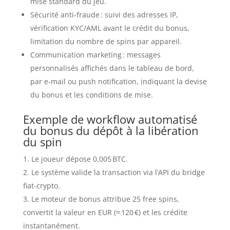
mise standard du jeu.
Sécurité anti‑fraude : suivi des adresses IP,
vérification KYC/AML avant le crédit du bonus,
limitation du nombre de spins par appareil.
Communication marketing : messages
personnalisés affichés dans le tableau de bord,
par e‑mail ou push notification, indiquant la devise
du bonus et les conditions de mise.
Exemple de workflow automatisé
du bonus du dépôt à la libération
du spin
Le joueur dépose 0,005 BTC.
Le système valide la transaction via l’API du bridge
fiat‑crypto.
Le moteur de bonus attribue 25 free spins,
convertit la valeur en EUR (≈ 120 €) et les crédite
instantanément.