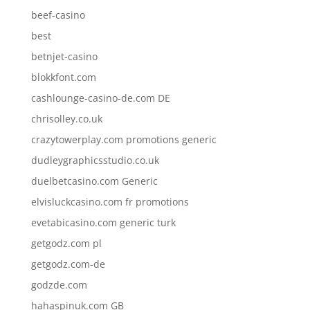
beef-casino
best
betnjet-casino
blokkfont.com
cashlounge-casino-de.com DE
chrisolley.co.uk
crazytowerplay.com promotions generic
dudleygraphicsstudio.co.uk
duelbetcasino.com Generic
elvisluckcasino.com fr promotions
evetabicasino.com generic turk
getgodz.com pl
getgodz.com-de
godzde.com
hahaspinuk.com GB