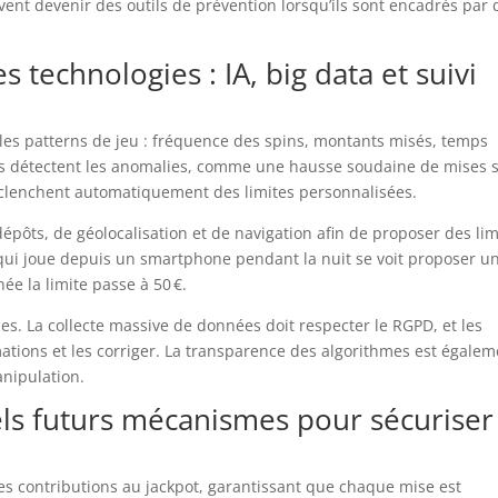
nt devenir des outils de prévention lorsqu’ils sont encadrés par 
s technologies : IA, big data et suivi
el les patterns de jeu : fréquence des spins, montants misés, temps
mes détectent les anomalies, comme une hausse soudaine de mises 
éclenchent automatiquement des limites personnalisées.
épôts, de géolocalisation et de navigation afin de proposer des lim
ui joue depuis un smartphone pendant la nuit se voit proposer u
née la limite passe à 50 €.
es. La collecte massive de données doit respecter le RGPD, et les
ations et les corriger. La transparence des algorithmes est égale
anipulation.
els futurs mécanismes pour sécuriser
 des contributions au jackpot, garantissant que chaque mise est