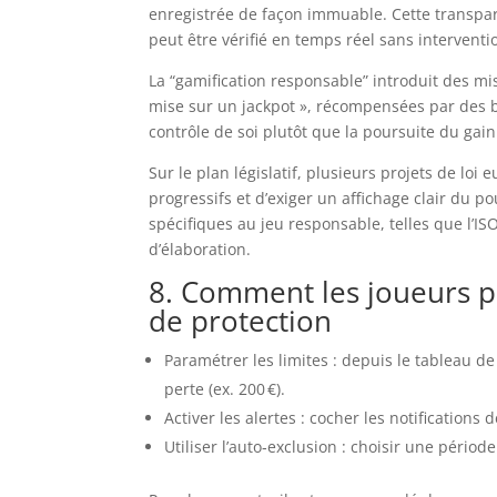
enregistrée de façon immuable. Cette transpare
peut être vérifié en temps réel sans interventio
La “gamification responsable” introduit des m
mise sur un jackpot », récompensées par des ba
contrôle de soi plutôt que la poursuite du gain
Sur le plan législatif, plusieurs projets de lo
progressifs et d’exiger un affichage clair du 
spécifiques au jeu responsable, telles que l’
d’élaboration.
8. Comment les joueurs pe
de protection
Paramétrer les limites : depuis le tableau de
perte (ex. 200 €).
Activer les alertes : cocher les notificatio
Utiliser l’auto‑exclusion : choisir une périod