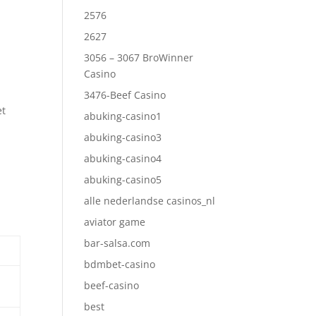
2576
2627
3056 – 3067 BroWinner
Casino
3476-Beef Casino
et
abuking-casino1
abuking-casino3
abuking-casino4
abuking-casino5
alle nederlandse casinos_nl
aviator game
bar-salsa.com
bdmbet-casino
beef-casino
best