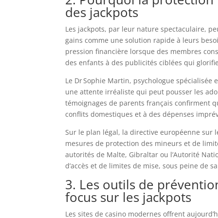
des jackpots
Les jackpots, par leur nature spectaculaire, peu
gains comme une solution rapide à leurs besoin
pression financière lorsque des membres consa
des enfants à des publicités ciblées qui glorifi
Le Dr Sophie Martin, psychologue spécialisée e
une attente irréaliste qui peut pousser les ado
témoignages de parents français confirment qu
conflits domestiques et à des dépenses impré
Sur le plan légal, la directive européenne sur
mesures de protection des mineurs et de limiter
autorités de Malte, Gibraltar ou l’Autorité Nat
d’accès et de limites de mise, sous peine de sa
3. Les outils de préventi
focus sur les jackpots
Les sites de casino modernes offrent aujourd’