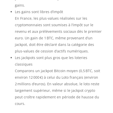
gains.
Les gains sont libres d’impôt
En France, les plus-values réalisées sur les
cryptomonnaies sont soumises à l’impôt sur le
revenu et aux prélèvements sociaux dès le premier
euro. Un gain de 1 BTC, même provenant d’un
jackpot, doit être déclaré dans la catégorie des
plus-values de cession d’actifs numériques.
Les jackpots sont plus gros que les loteries
classiques
Comparons un jackpot Bitcoin moyen (0,5 BTC, soit
environ 12 000 €) à celui du Loto français (environ
2 millions d’euros). En valeur absolue, le loto reste
largement supérieur, même si le jackpot crypto
peut croître rapidement en période de hausse du
cours.