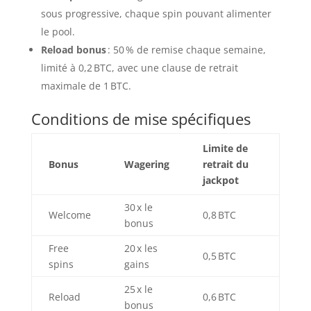
sous progressive, chaque spin pouvant alimenter
le pool.
Reload bonus
: 50 % de remise chaque semaine,
limité à 0,2 BTC, avec une clause de retrait
maximale de 1 BTC.
Conditions de mise spécifiques
Limite de
Bonus
Wagering
retrait du
jackpot
30 x le
Welcome
0,8 BTC
bonus
Free
20 x les
0,5 BTC
spins
gains
25 x le
Reload
0,6 BTC
bonus