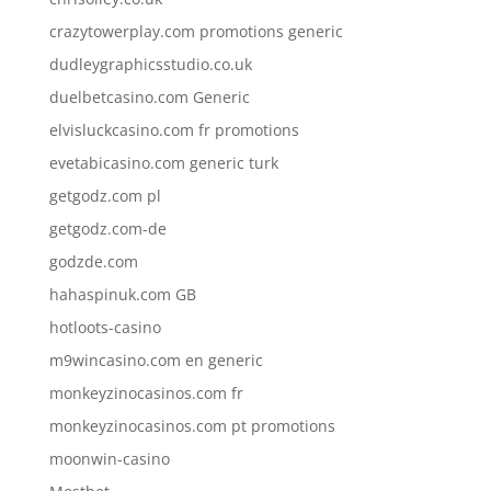
crazytowerplay.com promotions generic
dudleygraphicsstudio.co.uk
duelbetcasino.com Generic
elvisluckcasino.com fr promotions
evetabicasino.com generic turk
getgodz.com pl
getgodz.com-de
godzde.com
hahaspinuk.com GB
hotloots-casino
m9wincasino.com en generic
monkeyzinocasinos.com fr
monkeyzinocasinos.com pt promotions
moonwin-casino