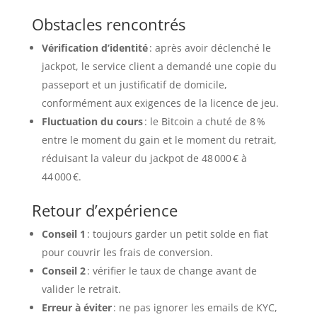
Obstacles rencontrés
Vérification d’identité
: après avoir déclenché le
jackpot, le service client a demandé une copie du
passeport et un justificatif de domicile,
conformément aux exigences de la licence de jeu.
Fluctuation du cours
: le Bitcoin a chuté de 8 %
entre le moment du gain et le moment du retrait,
réduisant la valeur du jackpot de 48 000 € à
44 000 €.
Retour d’expérience
Conseil 1
: toujours garder un petit solde en fiat
pour couvrir les frais de conversion.
Conseil 2
: vérifier le taux de change avant de
valider le retrait.
Erreur à éviter
: ne pas ignorer les emails de KYC,