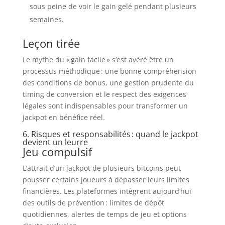
sous peine de voir le gain gelé pendant plusieurs
semaines.
Leçon tirée
Le mythe du « gain facile » s’est avéré être un
processus méthodique : une bonne compréhension
des conditions de bonus, une gestion prudente du
timing de conversion et le respect des exigences
légales sont indispensables pour transformer un
jackpot en bénéfice réel.
6. Risques et responsabilités : quand le jackpot
devient un leurre
Jeu compulsif
L’attrait d’un jackpot de plusieurs bitcoins peut
pousser certains joueurs à dépasser leurs limites
financières. Les plateformes intègrent aujourd’hui
des outils de prévention : limites de dépôt
quotidiennes, alertes de temps de jeu et options