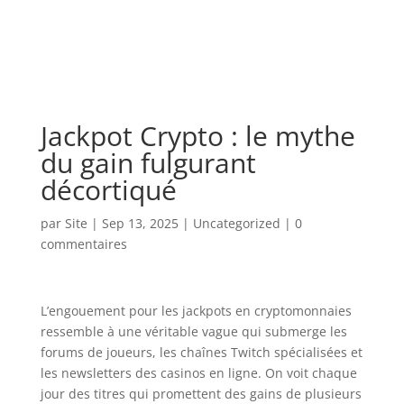
Jackpot Crypto : le mythe
du gain fulgurant
décortiqué
par
Site
|
Sep 13, 2025
|
Uncategorized
|
0
commentaires
L’engouement pour les jackpots en cryptomonnaies
ressemble à une véritable vague qui submerge les
forums de joueurs, les chaînes Twitch spécialisées et
les newsletters des casinos en ligne. On voit chaque
jour des titres qui promettent des gains de plusieurs