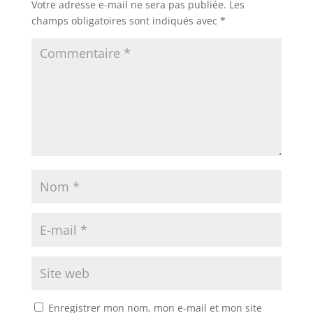
Votre adresse e-mail ne sera pas publiée.
Les
champs obligatoires sont indiqués avec
*
Enregistrer mon nom, mon e-mail et mon site