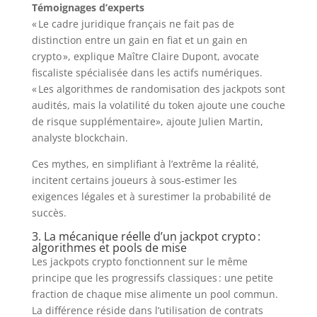
Témoignages d’experts
« Le cadre juridique français ne fait pas de
distinction entre un gain en fiat et un gain en
crypto », explique Maître Claire Dupont, avocate
fiscaliste spécialisée dans les actifs numériques.
« Les algorithmes de randomisation des jackpots sont
audités, mais la volatilité du token ajoute une couche
de risque supplémentaire», ajoute Julien Martin,
analyste blockchain.
Ces mythes, en simplifiant à l’extrême la réalité,
incitent certains joueurs à sous‑estimer les
exigences légales et à surestimer la probabilité de
succès.
3. La mécanique réelle d’un jackpot crypto :
algorithmes et pools de mise
Les jackpots crypto fonctionnent sur le même
principe que les progressifs classiques : une petite
fraction de chaque mise alimente un pool commun.
La différence réside dans l’utilisation de contrats