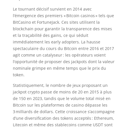
Le tournant décisif survient en 2014 avec
l’émergence des premiers « Bitcoin casinos » tels que
BitCasino et FortuneJack. Ces sites utilisent la
blockchain pour garantir la transparence des mises
et la traçabilité des gains, ce qui séduit
immédiatement les early adopters. La hausse
spectaculaire du cours du Bitcoin entre 2016 et 2017
agit comme un catalyseur : les opérateurs voient
l’opportunité de proposer des jackpots dont la valeur
nominale grimpe en même temps que le prix du
token.
Statistiquement, le nombre de jeux proposant un
jackpot crypto passe de moins de 20 en 2015 à plus
de 150 en 2023, tandis que le volume total misé en
Bitcoin sur les plateformes de casino dépasse les
3 milliards de dollars. Cette croissance s’accompagne
d’une diversification des tokens acceptés : Ethereum,
Litecoin et même des stablecoins comme USDT sont