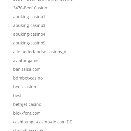
3476-Beef Casino
abuking-casino1
abuking-casino3
abuking-casino4
abuking-casino5
alle nederlandse casinos_nl
aviator game
bar-salsa.com
bdmbet-casino
beef-casino
best
betnjet-casino
blokkfont.com
cashlounge-casino-de.com DE
chrisolley.co.uk