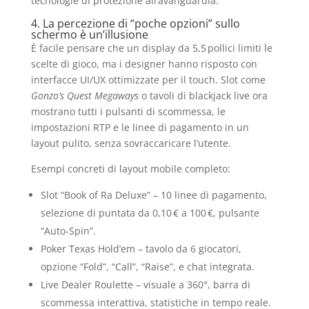
tecnologie di protezione all’avanguardia.
4. La percezione di “poche opzioni” sullo
schermo è un’illusione
È facile pensare che un display da 5,5 pollici limiti le
scelte di gioco, ma i designer hanno risposto con
interfacce UI/UX ottimizzate per il touch. Slot come
Gonzo’s Quest Megaways
o tavoli di blackjack live ora
mostrano tutti i pulsanti di scommessa, le
impostazioni RTP e le linee di pagamento in un
layout pulito, senza sovraccaricare l’utente.
Esempi concreti di layout mobile completo:
Slot “Book of Ra Deluxe” – 10 linee di pagamento,
selezione di puntata da 0,10 € a 100 €, pulsante
“Auto‑Spin”.
Poker Texas Hold’em – tavolo da 6 giocatori,
opzione “Fold”, “Call”, “Raise”, e chat integrata.
Live Dealer Roulette – visuale a 360°, barra di
scommessa interattiva, statistiche in tempo reale.