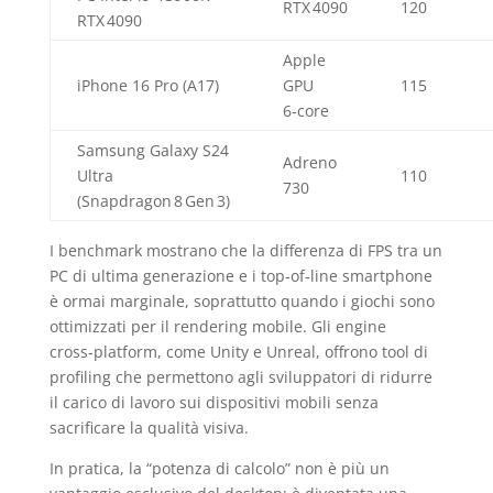
RTX 4090
120
RTX 4090
Apple
iPhone 16 Pro (A17)
GPU
115
6‑core
Samsung Galaxy S24
Adreno
Ultra
110
730
(Snapdragon 8 Gen 3)
I benchmark mostrano che la differenza di FPS tra un
PC di ultima generazione e i top‑of‑line smartphone
è ormai marginale, soprattutto quando i giochi sono
ottimizzati per il rendering mobile. Gli engine
cross‑platform, come Unity e Unreal, offrono tool di
profiling che permettono agli sviluppatori di ridurre
il carico di lavoro sui dispositivi mobili senza
sacrificare la qualità visiva.
In pratica, la “potenza di calcolo” non è più un