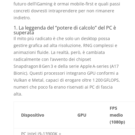
futuro dell’iGaming è ormai mobile‑first e quali passi
concreti dovresti intraprendere per non rimanere
indietro.
1. La leggenda del “potere di calcolo” del PC è
superata
Il mito più radicato è che solo un desktop possa
gestire grafica ad alta risoluzione, RNG complessi e
animazioni fluide. La realtà, però, è cambiata
radicalmente con l’avvento dei chipset
Snapdragon 8 Gen 3 e della serie Apple A‑series (A17
Bionic). Questi processori integrano GPU conformi a
Vulkan e Metal, capaci di erogare oltre 1 200 GFLOPS,
numeri che poco fa erano riservati ai PC di fascia
alta.
FPS
Dispositivo
GPU
medio
(1080p)
PC Intel i9‑13900K +