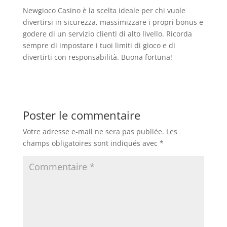
Newgioco Casino è la scelta ideale per chi vuole
divertirsi in sicurezza, massimizzare i propri bonus e
godere di un servizio clienti di alto livello. Ricorda
sempre di impostare i tuoi limiti di gioco e di
divertirti con responsabilità. Buona fortuna!
Poster le commentaire
Votre adresse e-mail ne sera pas publiée.
Les
champs obligatoires sont indiqués avec
*