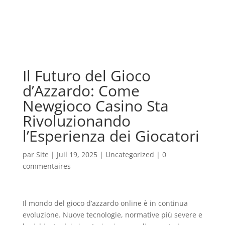
Il Futuro del Gioco
d’Azzardo: Come
Newgioco Casino Sta
Rivoluzionando
l’Esperienza dei Giocatori
par
Site
|
Juil 19, 2025
|
Uncategorized
|
0
commentaires
Il mondo del gioco d’azzardo online è in continua
evoluzione. Nuove tecnologie, normative più severe e