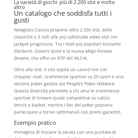
La varietà di giochi: più di 2.200 slot e molto
altro
Un catalogo che soddisfa tutti i
gusti
Newgioco Casino propone oltre 2.200 slot, dalle
classiche a 3 rulli alle più sofisticate video slot con
jackpot progressivi. Tra i titoli più popolari troviamo
Starburst
,
Gonzo’s Quest
e la nuova
Mega Fortune
Dreams
, che offre un RTP del 96,5 %.
Oltre alle slot, il sito ospita un casinò live con
croupier reali, scommesse sportive su 20 sport e una
sezione poker gestita dal People’s Poker Network.
Questa diversità permette a chi ama le scommesse
sportive di trovare quote competitive su calcio,
tennis e basket, mentre i fan del poker possono
partecipare a tornei settimanali con premi garantiti.
Esempio pratico
Immagina di iniziare la serata con una puntata di