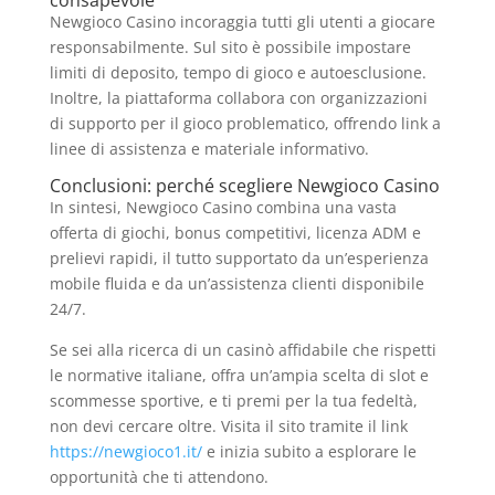
consapevole
Newgioco Casino incoraggia tutti gli utenti a giocare
responsabilmente. Sul sito è possibile impostare
limiti di deposito, tempo di gioco e autoesclusione.
Inoltre, la piattaforma collabora con organizzazioni
di supporto per il gioco problematico, offrendo link a
linee di assistenza e materiale informativo.
Conclusioni: perché scegliere Newgioco Casino
In sintesi, Newgioco Casino combina una vasta
offerta di giochi, bonus competitivi, licenza ADM e
prelievi rapidi, il tutto supportato da un’esperienza
mobile fluida e da un’assistenza clienti disponibile
24/7.
Se sei alla ricerca di un casinò affidabile che rispetti
le normative italiane, offra un’ampia scelta di slot e
scommesse sportive, e ti premi per la tua fedeltà,
non devi cercare oltre. Visita il sito tramite il link
https://newgioco1.it/
e inizia subito a esplorare le
opportunità che ti attendono.