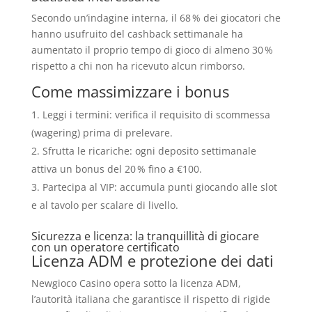
Secondo un’indagine interna, il 68 % dei giocatori che
hanno usufruito del cashback settimanale ha
aumentato il proprio tempo di gioco di almeno 30 %
rispetto a chi non ha ricevuto alcun rimborso.
Come massimizzare i bonus
Leggi i termini: verifica il requisito di scommessa
(wagering) prima di prelevare.
Sfrutta le ricariche: ogni deposito settimanale
attiva un bonus del 20 % fino a €100.
Partecipa al VIP: accumula punti giocando alle slot
e al tavolo per scalare di livello.
Sicurezza e licenza: la tranquillità di giocare
con un operatore certificato
Licenza ADM e protezione dei dati
Newgioco Casino opera sotto la licenza ADM,
l’autorità italiana che garantisce il rispetto di rigide