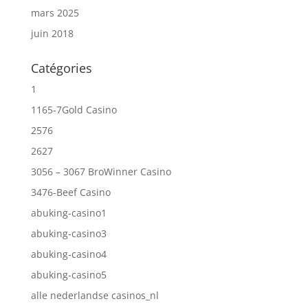
mars 2025
juin 2018
Catégories
1
1165-7Gold Casino
2576
2627
3056 – 3067 BroWinner Casino
3476-Beef Casino
abuking-casino1
abuking-casino3
abuking-casino4
abuking-casino5
alle nederlandse casinos_nl