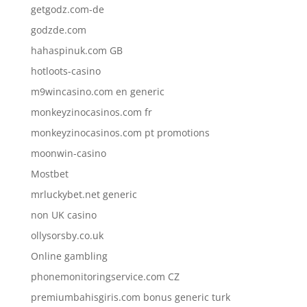
getgodz.com-de
godzde.com
hahaspinuk.com GB
hotloots-casino
m9wincasino.com en generic
monkeyzinocasinos.com fr
monkeyzinocasinos.com pt promotions
moonwin-casino
Mostbet
mrluckybet.net generic
non UK casino
ollysorsby.co.uk
Online gambling
phonemonitoringservice.com CZ
premiumbahisgiris.com bonus generic turk