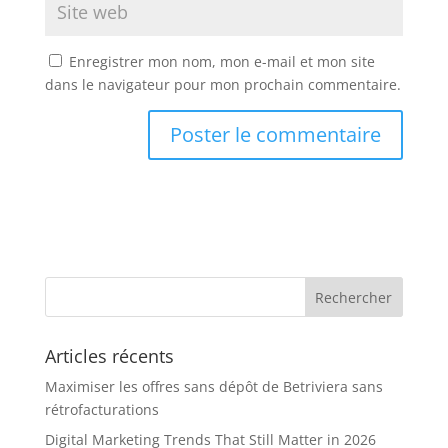
Enregistrer mon nom, mon e-mail et mon site
dans le navigateur pour mon prochain commentaire.
Articles récents
Maximiser les offres sans dépôt de Betriviera sans
rétrofacturations
Digital Marketing Trends That Still Matter in 2026