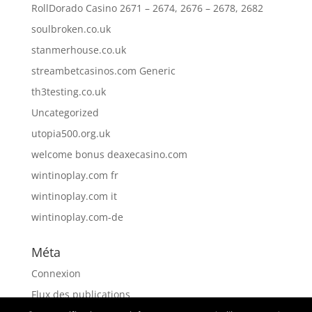
RollDorado Casino 2671 – 2674, 2676 – 2678, 2682
soulbroken.co.uk
stanmerhouse.co.uk
streambetcasinos.com Generic
th3testing.co.uk
Uncategorized
utopia500.org.uk
welcome bonus deaxecasino.com
wintinoplay.com fr
wintinoplay.com it
wintinoplay.com-de
Méta
Connexion
Flux des publications