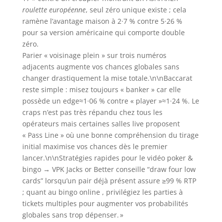
roulette européenne
, seul zéro unique existe ; cela
ramène l’avantage maison à 2·7 % contre 5·26 %
pour sa version américaine qui comporte double
zéro.
Parier « voisinage plein » sur trois numéros
adjacents augmente vos chances globales sans
changer drastiquement la mise totale.\n\nBaccarat
reste simple : misez toujours « banker » car elle
possède un edge≈1·06 % contre « player »≈1·24 %. Le
craps n’est pas très répandu chez tous les
opérateurs mais certaines salles live proposent
« Pass Line » où une bonne compréhension du tirage
initial maximise vos chances dès le premier
lancer.\n\nStratégies rapides pour le vidéo poker &
bingo → VPK Jacks or Better conseille “draw four low
cards” lorsqu’un pair déjà présent assure ≥99 % RTP
; quant au bingo online , privilégiez les parties à
tickets multiples pour augmenter vos probabilités
globales sans trop dépenser. »