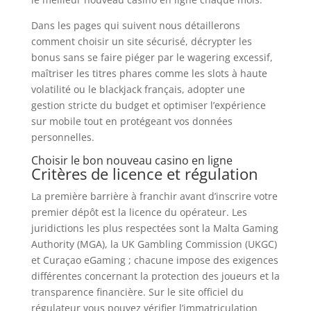
Dans les pages qui suivent nous détaillerons
comment choisir un site sécurisé, décrypter les
bonus sans se faire piéger par le wagering excessif,
maîtriser les titres phares comme les slots à haute
volatilité ou le blackjack français, adopter une
gestion stricte du budget et optimiser l’expérience
sur mobile tout en protégeant vos données
personnelles.
Choisir le bon nouveau casino en ligne
Critères de licence et régulation
La première barrière à franchir avant d’inscrire votre
premier dépôt est la licence du opérateur. Les
juridictions les plus respectées sont la Malta Gaming
Authority (MGA), la UK Gambling Commission (UKGC)
et Curaçao eGaming ; chacune impose des exigences
différentes concernant la protection des joueurs et la
transparence financière. Sur le site officiel du
régulateur vous pouvez vérifier l’immatriculation