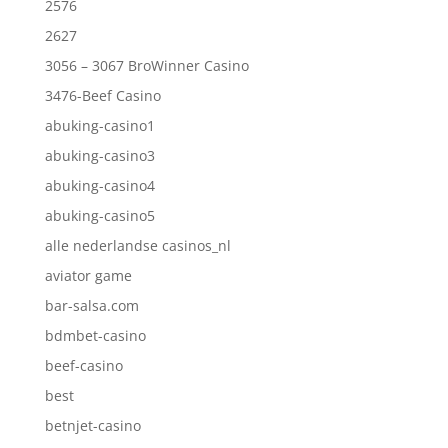
2576
2627
3056 – 3067 BroWinner Casino
3476-Beef Casino
abuking-casino1
abuking-casino3
abuking-casino4
abuking-casino5
alle nederlandse casinos_nl
aviator game
bar-salsa.com
bdmbet-casino
beef-casino
best
betnjet-casino