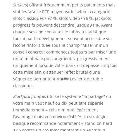
Suckers
) offrant fréquemment petits paiements mais
stables.\n\nLe RTP moyen varie selon la catégorie :
slots classiques ≈97 %, slots vidéo ≈96 %, jackpots
progressifs peuvent descendre jusqu’à94 %. Avant
chaque session consultez le tableau statistique
fourni par le développeur – souvent accessible via
l’icône “Info” située sous le champ “Mise”.\n\nUn
conseil concret : commencez toujours par miser une
unité minimale puis augmentez progressivement
uniquement lorsque votre bankroll dépasse cinq fois
cette mise afin d’atténuer l’effet brutal d’une
séquence perdante.\n\n### Les jeux de table
classiques
Blackjack français
utilise le système “la partage” où
votre main vaut neuf ou dix peut être séparée
immédiatement – cela diminue légèrement
l’avantage maison à environ 0·42 %. La stratégie
basique recommande notamment « stand on hard
17 » contre un croupier montrant un As.\n\nEn