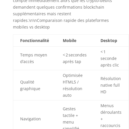
compte immédiatement alors que les crypto‑débits
demandent quelques confirmations blockchain
supplémentaires mais restent
rapides.\n\nComparaison rapide des plateformes
mobiles vs desktop
Fonctionnalité
Mobile
Desktop
< 1
Temps moyen
< 2 secondes
seconde
d’accès
après tap
après clic
Optimisée
Résolution
Qualité
HTML5 /
native full
graphique
résolution
HD
auto
Menus
Gestes
déroulants
tactile +
Navigation
+
menu
raccourcis
simplifié