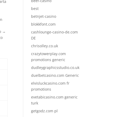
beef-casino
arta
best
betnjet-casino
en
blokkfont.com
io →
cashlounge-casino-de.com
to
DE
chrisolley.co.uk
crazytowerplay.com
promotions generic
dudleygraphicsstudio.co.uk
duelbetcasino.com Generic
elvisluckcasino.com fr
promotions
evetabicasino.com generic
turk
getgodz.com pl