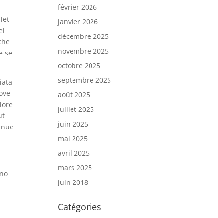
février 2026
llet
janvier 2026
el
décembre 2025
 che
novembre 2025
e se
octobre 2025
septembre 2025
iata
dove
août 2025
lore
juillet 2025
ut
juin 2025
venue
mai 2025
avril 2025
mars 2025
ano
juin 2018
Catégories