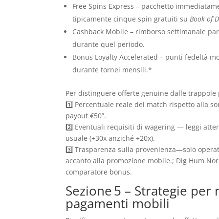
Free Spins Express – pacchetto immediatam
tipicamente cinque spin gratuiti su
Book of 
Cashback Mobile – rimborso settimanale pari
durante quel periodo.
Bonus Loyalty Accelerated – punti fedeltà molt
durante tornei mensili.*
Per distinguere offerte genuine dalle trappole
1️⃣ Percentuale reale del match rispetto all
payout €50”.
2️⃣ Eventuali requisiti di wagering — leggi atte
usuale (+30x anziché +20x).
3️⃣ Trasparenza sulla provenienza—solo opera
accanto alla promozione mobile.; Dig Hum Nord
comparatore bonus.
Sezione 5 – Strategie per
pagamenti mobili