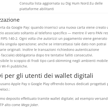
Consulta lista aggiornata su Dig Hum Nord.Eu delle
piattaforme abilitanti
zzazione
fferta da Google Pay: quando inserisci una nuova carta viene creato
io associato soltanto al telefono specifico — mentre il vero PAN re
ati FIPS‑140‑2.​ Ogni volta che autorizzi un pagamento viene generato
a singola operazione; anche se intercettassi tale dato non potrai
iarie originali.​ Inoltre le transazioni richiedono autenticazione
acciale) obbligatoria dopo tre tentativi falliti consecutivi.
ibile lo scoppio di frodi tipo card‑skimming negli ambienti mobile
i Wi‑Fi pubbliche.
 per gli utenti dei wallet digitali
e usano Apple Pay o Google Play offrendo bonus dedicati progettati 
loci.:​
imo deposito effettuato tramite wallet digitale; ad esempio versan
 RTP alto come
Mega Joker
.