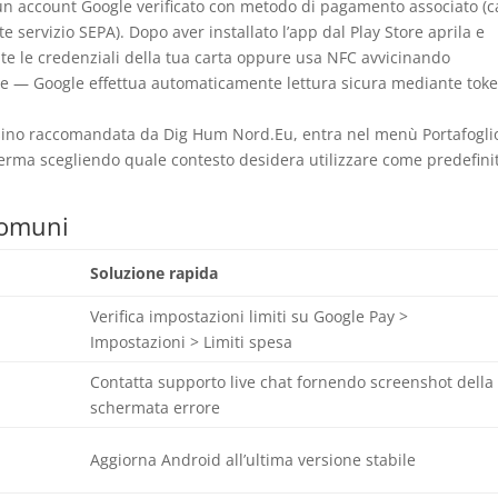
un account Google verificato con metodo di pagamento associato (c
e servizio SEPA). Dopo aver installato l’app dal Play Store aprila e
te le credenziali della tua carta oppure usa NFC avvicinando
one — Google effettua automaticamente lettura sicura mediante tok
 casino raccomandata da Dig Hum Nord.Eu, entra nel menù Portafogl
rma scegliendo quale contesto desidera utilizzare come predefini
comuni
Soluzione rapida
Verifica impostazioni limiti su Google Pay >
Impostazioni > Limiti spesa
Contatta supporto live chat fornendo screenshot della
schermata errore
Aggiorna Android all’ultima versione stabile