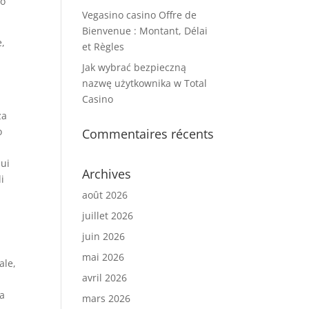
do
Vegasino casino Offre de
Bienvenue : Montant, Délai
e,
et Règles
Jak wybrać bezpieczną
nazwę użytkownika w Total
Casino
za
o
Commentaires récents
sui
Archives
li
août 2026
juillet 2026
juin 2026
mai 2026
ale,
avril 2026
a
la
mars 2026