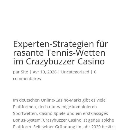
Experten‑Strategien für
rasante Tennis‑Wetten
im Crazybuzzer Casino
par
Site
|
Avr 19, 2026
|
Uncategorized
|
0
commentaires
Im deutschen Online‑Casino‑Markt gibt es viele
Plattformen, doch nur wenige kombinieren
Sportwetten, Casino‑Spiele und ein erstklassiges
Bonus‑System. Crazybuzzer Casino ist genau solche
Plattform. Seit seiner Gründung im Jahr 2020 besitzt