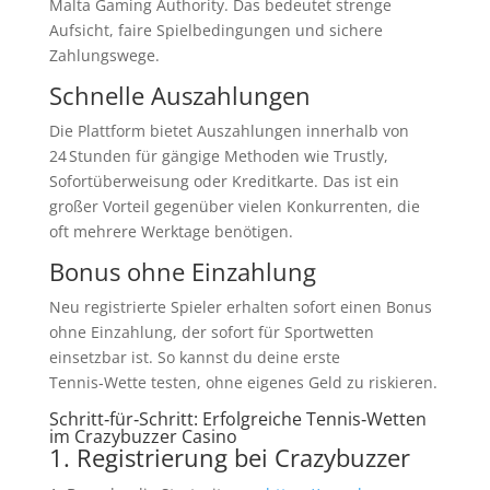
Malta Gaming Authority. Das bedeutet strenge
Aufsicht, faire Spielbedingungen und sichere
Zahlungswege.
Schnelle Auszahlungen
Die Plattform bietet Auszahlungen innerhalb von
24 Stunden für gängige Methoden wie Trustly,
Sofortüberweisung oder Kreditkarte. Das ist ein
großer Vorteil gegenüber vielen Konkurrenten, die
oft mehrere Werktage benötigen.
Bonus ohne Einzahlung
Neu registrierte Spieler erhalten sofort einen Bonus
ohne Einzahlung, der sofort für Sportwetten
einsetzbar ist. So kannst du deine erste
Tennis‑Wette testen, ohne eigenes Geld zu riskieren.
Schritt‑für‑Schritt: Erfolgreiche Tennis‑Wetten
im Crazybuzzer Casino
1. Registrierung bei Crazybuzzer