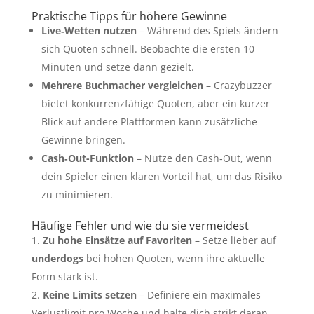
Praktische Tipps für höhere Gewinne
Live‑Wetten nutzen
– Während des Spiels ändern
sich Quoten schnell. Beobachte die ersten 10
Minuten und setze dann gezielt.
Mehrere Buchmacher vergleichen
– Crazybuzzer
bietet konkurrenzfähige Quoten, aber ein kurzer
Blick auf andere Plattformen kann zusätzliche
Gewinne bringen.
Cash‑Out-Funktion
– Nutze den Cash‑Out, wenn
dein Spieler einen klaren Vorteil hat, um das Risiko
zu minimieren.
Häufige Fehler und wie du sie vermeidest
Zu hohe Einsätze auf Favoriten
– Setze lieber auf
underdogs
bei hohen Quoten, wenn ihre aktuelle
Form stark ist.
Keine Limits setzen
– Definiere ein maximales
Verlustlimit pro Woche und halte dich strikt daran.