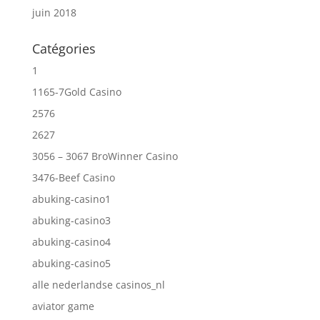
juin 2018
Catégories
1
1165-7Gold Casino
2576
2627
3056 – 3067 BroWinner Casino
3476-Beef Casino
abuking-casino1
abuking-casino3
abuking-casino4
abuking-casino5
alle nederlandse casinos_nl
aviator game