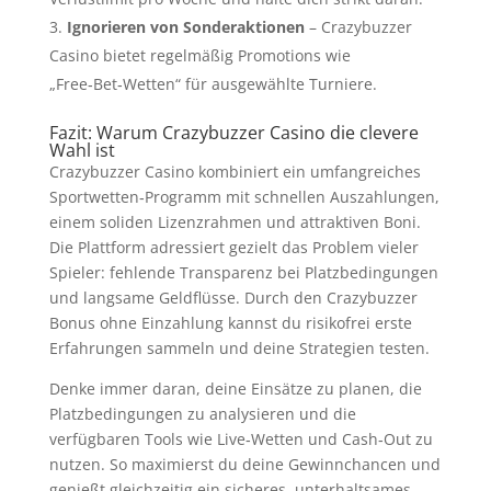
Ignorieren von Sonderaktionen
– Crazybuzzer
Casino bietet regelmäßig Promotions wie
„Free‑Bet‑Wetten“ für ausgewählte Turniere.
Fazit: Warum Crazybuzzer Casino die clevere
Wahl ist
Crazybuzzer Casino kombiniert ein umfangreiches
Sportwetten‑Programm mit schnellen Auszahlungen,
einem soliden Lizenzrahmen und attraktiven Boni.
Die Plattform adressiert gezielt das Problem vieler
Spieler: fehlende Transparenz bei Platzbedingungen
und langsame Geldflüsse. Durch den Crazybuzzer
Bonus ohne Einzahlung kannst du risikofrei erste
Erfahrungen sammeln und deine Strategien testen.
Denke immer daran, deine Einsätze zu planen, die
Platzbedingungen zu analysieren und die
verfügbaren Tools wie Live‑Wetten und Cash‑Out zu
nutzen. So maximierst du deine Gewinnchancen und
genießt gleichzeitig ein sicheres, unterhaltsames