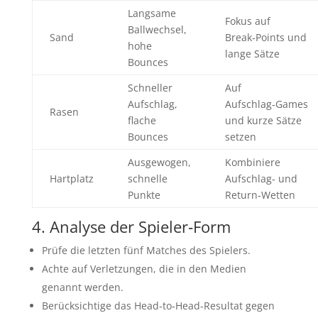
Langsame
Fokus auf
Ballwechsel,
Sand
Break‑Points und
hohe
lange Sätze
Bounces
Schneller
Auf
Aufschlag,
Aufschlag‑Games
Rasen
flache
und kurze Sätze
Bounces
setzen
Ausgewogen,
Kombiniere
Hartplatz
schnelle
Aufschlag‑ und
Punkte
Return‑Wetten
4. Analyse der Spieler‑Form
Prüfe die letzten fünf Matches des Spielers.
Achte auf Verletzungen, die in den Medien
genannt werden.
Berücksichtige das Head‑to‑Head‑Resultat gegen