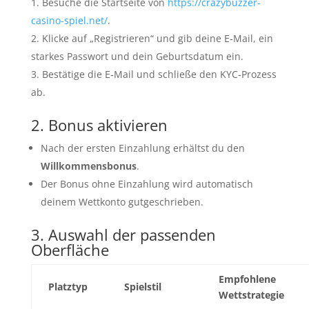
Besuche die Startseite von
https://crazybuzzer-
casino-spiel.net/
.
Klicke auf „Registrieren“ und gib deine E‑Mail, ein
starkes Passwort und dein Geburtsdatum ein.
Bestätige die E‑Mail und schließe den KYC‑Prozess
ab.
2. Bonus aktivieren
Nach der ersten Einzahlung erhältst du den
Willkommensbonus
.
Der Bonus ohne Einzahlung wird automatisch
deinem Wettkonto gutgeschrieben.
3. Auswahl der passenden
Oberfläche
Empfohlene
Platztyp
Spielstil
Wettstrategie