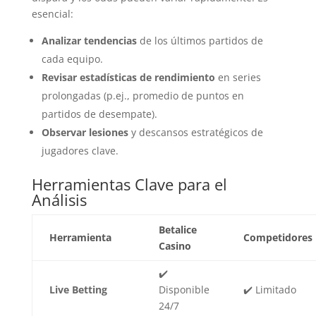
esencial:
Analizar tendencias
de los últimos partidos de
cada equipo.
Revisar estadísticas de rendimiento
en series
prolongadas (p.ej., promedio de puntos en
partidos de desempate).
Observar lesiones
y descansos estratégicos de
jugadores clave.
Herramientas Clave para el
Análisis
Betalice
Herramienta
Competidores
Casino
✔️
Live Betting
Disponible
✔️ Limitado
24/7