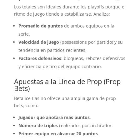
Los totales son ideales durante los playoffs porque el
ritmo de juego tiende a estabilizarse. Analiza:
Promedio de puntos
de ambos equipos en la
serie.
Velocidad de juego
(possessions por partido) y su
tendencia en partidos recientes.
Factores defensivos
: bloqueos, rebotes defensivos
y eficiencia de tiro del equipo contrario.
Apuestas a la Línea de Prop (Prop
Bets)
Betalice Casino ofrece una amplia gama de prop
bets, como:
Jugador que anotará más puntos
.
Número de triples
realizados por un tirador.
Primer equipo en alcanzar 20 puntos
.