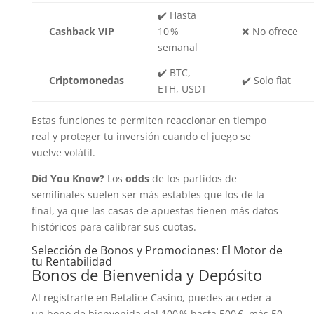
✔️ Hasta
Cashback VIP
10 %
❌ No ofrece
semanal
✔️ BTC,
Criptomonedas
✔️ Solo fiat
ETH, USDT
Estas funciones te permiten reaccionar en tiempo
real y proteger tu inversión cuando el juego se
vuelve volátil.
Did You Know?
Los
odds
de los partidos de
semifinales suelen ser más estables que los de la
final, ya que las casas de apuestas tienen más datos
históricos para calibrar sus cuotas.
Selección de Bonos y Promociones: El Motor de
tu Rentabilidad
Bonos de Bienvenida y Depósito
Al registrarte en Betalice Casino, puedes acceder a
un bono de bienvenida del 100 % hasta 500 €, más 50