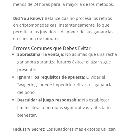
menos de 24 horas para la mayoría de los métodos.
Did You Know?
Betalice Casino procesa los retiros
en criptomonedas casi instantáneamente, lo que
permite a los jugadores disponer de sus ganancias
en cuestión de minutos.
Errores Comunes que Debes Evitar
Sobrestimar la ventaja
: No asumas que una racha
ganadora garantiza futuros éxitos; el azar sigue
presente.
Ignorar los requisitos de apuesta
: Olvidar el
“wagering” puede impedirte retirar tus ganancias
del bono.
Descuidar el juego responsable
: No establecer
límites lleva a pérdidas significativas y afecta tu
bienestar.
Industry Secret:
Los jugadores más exitosos utilizan