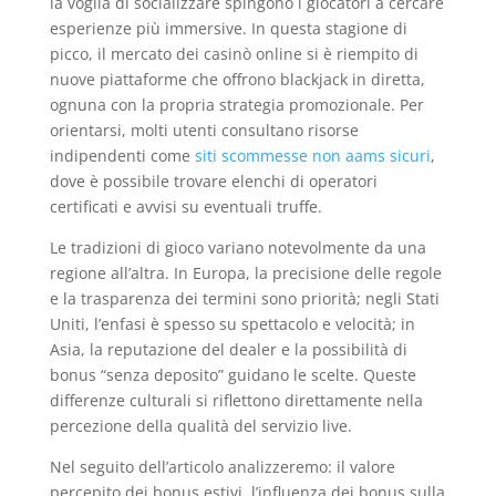
la voglia di socializzare spingono i giocatori a cercare
esperienze più immersive. In questa stagione di
picco, il mercato dei casinò online si è riempito di
nuove piattaforme che offrono blackjack in diretta,
ognuna con la propria strategia promozionale. Per
orientarsi, molti utenti consultano risorse
indipendenti come
siti scommesse non aams sicuri
,
dove è possibile trovare elenchi di operatori
certificati e avvisi su eventuali truffe.
Le tradizioni di gioco variano notevolmente da una
regione all’altra. In Europa, la precisione delle regole
e la trasparenza dei termini sono priorità; negli Stati
Uniti, l’enfasi è spesso su spettacolo e velocità; in
Asia, la reputazione del dealer e la possibilità di
bonus “senza deposito” guidano le scelte. Queste
differenze culturali si riflettono direttamente nella
percezione della qualità del servizio live.
Nel seguito dell’articolo analizzeremo: il valore
percepito dei bonus estivi, l’influenza dei bonus sulla