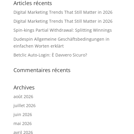
Articles récents
Digital Marketing Trends That Still Matter in 2026
Digital Marketing Trends That Still Matter in 2026
Spin-kings Partial Withdrawal: Splitting Winnings
Dudespin Allgemeine Geschäftsbedingungen in
einfachen Worten erklärt
Betclic Auto-Login: È Davvero Sicuro?
Commentaires récents
Archives
août 2026
juillet 2026
juin 2026
mai 2026
avril 2026