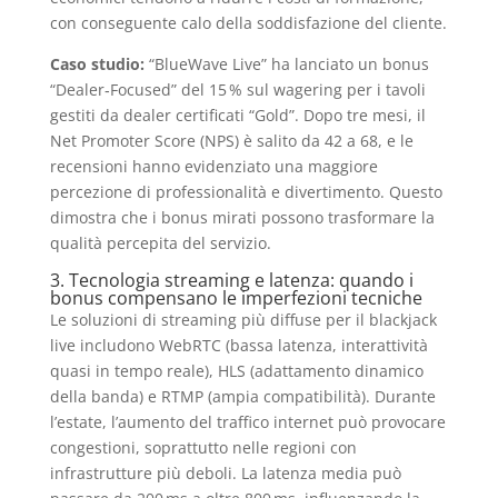
con conseguente calo della soddisfazione del cliente.
Caso studio:
“BlueWave Live” ha lanciato un bonus
“Dealer‑Focused” del 15 % sul wagering per i tavoli
gestiti da dealer certificati “Gold”. Dopo tre mesi, il
Net Promoter Score (NPS) è salito da 42 a 68, e le
recensioni hanno evidenziato una maggiore
percezione di professionalità e divertimento. Questo
dimostra che i bonus mirati possono trasformare la
qualità percepita del servizio.
3. Tecnologia streaming e latenza: quando i
bonus compensano le imperfezioni tecniche
Le soluzioni di streaming più diffuse per il blackjack
live includono WebRTC (bassa latenza, interattività
quasi in tempo reale), HLS (adattamento dinamico
della banda) e RTMP (ampia compatibilità). Durante
l’estate, l’aumento del traffico internet può provocare
congestioni, soprattutto nelle regioni con
infrastrutture più deboli. La latenza media può