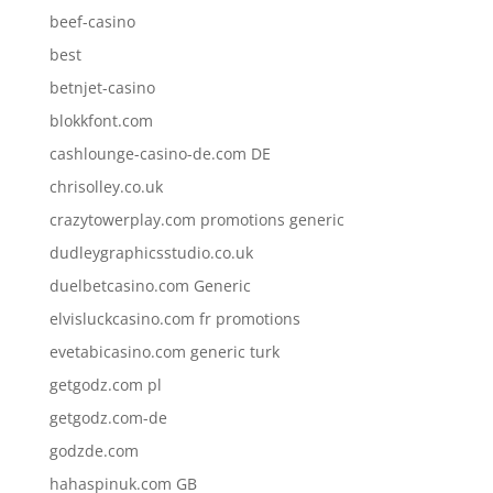
beef-casino
best
betnjet-casino
blokkfont.com
cashlounge-casino-de.com DE
chrisolley.co.uk
crazytowerplay.com promotions generic
dudleygraphicsstudio.co.uk
duelbetcasino.com Generic
elvisluckcasino.com fr promotions
evetabicasino.com generic turk
getgodz.com pl
getgodz.com-de
godzde.com
hahaspinuk.com GB