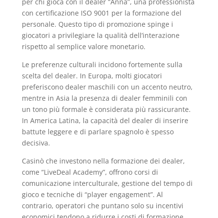
per chi gioca con il dealer “Anna”, una professionista
con certificazione ISO 9001 per la formazione del
personale. Questo tipo di promozione spinge i
giocatori a privilegiare la qualità dell’interazione
rispetto al semplice valore monetario.
Le preferenze culturali incidono fortemente sulla
scelta del dealer. In Europa, molti giocatori
preferiscono dealer maschili con un accento neutro,
mentre in Asia la presenza di dealer femminili con
un tono più formale è considerata più rassicurante.
In America Latina, la capacità del dealer di inserire
battute leggere e di parlare spagnolo è spesso
decisiva.
Casinò che investono nella formazione dei dealer,
come “LiveDeal Academy”, offrono corsi di
comunicazione interculturale, gestione del tempo di
gioco e tecniche di “player engagement”. Al
contrario, operatori che puntano solo su incentivi
economici tendono a ridurre i costi di formazione,