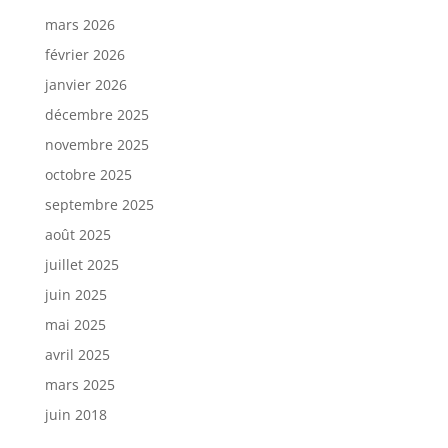
mars 2026
février 2026
janvier 2026
décembre 2025
novembre 2025
octobre 2025
septembre 2025
août 2025
juillet 2025
juin 2025
mai 2025
avril 2025
mars 2025
juin 2018