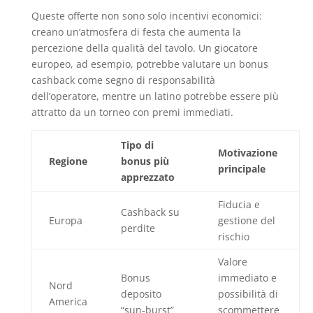
Queste offerte non sono solo incentivi economici:
creano un’atmosfera di festa che aumenta la
percezione della qualità del tavolo. Un giocatore
europeo, ad esempio, potrebbe valutare un bonus
cashback come segno di responsabilità
dell’operatore, mentre un latino potrebbe essere più
attratto da un torneo con premi immediati.
Tipo di
Motivazione
Regione
bonus più
principale
apprezzato
Fiducia e
Cashback su
Europa
gestione del
perdite
rischio
Valore
Bonus
immediato e
Nord
deposito
possibilità di
America
“sun‑burst”
scommettere