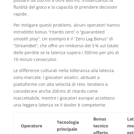
passare da 200 ms a oltre 800 ms, influenzando la
fluidità del gioco e la capacità di prendere decisioni
rapide.
Per mitigare questi problemi, alcuni operatori hanno
introdotto bonus “ritardo zero” o “guaranteed
smooth play”. Un esempio è il “Zero Lag Bonus” di
“StreamBet”, che offre un rimborso del 5 % sul totale
delle perdite se la latenza supera i 500 ms per più di
10 minuti consecutivi.
Le differenze culturali nella tolleranza alla latenza
sono marcate. I giocatori asiatici, abituati a
piattaforme con alta velocità di rete, tendono a
considerare anche 200 ms di ritardo come
inaccettabile, mentre i giocatori europei accettano
una leggera latenza se il dealer è competente.
Bonus
Lat
Tecnologia
Operatore
tecnico
me
principale
offerto
est