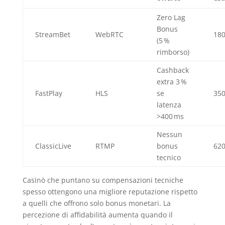
Zero Lag
Bonus
StreamBet
WebRTC
180
(5 %
rimborso)
Cashback
extra 3 %
FastPlay
HLS
se
350
latenza
>400 ms
Nessun
ClassicLive
RTMP
bonus
620
tecnico
Casinò che puntano su compensazioni tecniche
spesso ottengono una migliore reputazione rispetto
a quelli che offrono solo bonus monetari. La
percezione di affidabilità aumenta quando il