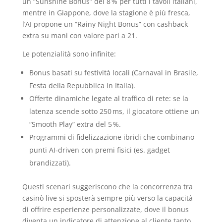
un “Sunshine Bonus” del 8 % per tutti i tavoli italiani,
mentre in Giappone, dove la stagione è più fresca,
l’AI propone un “Rainy Night Bonus” con cashback
extra su mani con valore pari a 21.
Le potenzialità sono infinite:
Bonus basati su festività locali (Carnaval in Brasile,
Festa della Repubblica in Italia).
Offerte dinamiche legate al traffico di rete: se la
latenza scende sotto 250 ms, il giocatore ottiene un
“Smooth Play” extra del 5 %.
Programmi di fidelizzazione ibridi che combinano
punti AI‑driven con premi fisici (es. gadget
brandizzati).
Questi scenari suggeriscono che la concorrenza tra
casinò live si sposterà sempre più verso la capacità
di offrire esperienze personalizzate, dove il bonus
diventa un indicatore di attenzione al cliente tanto