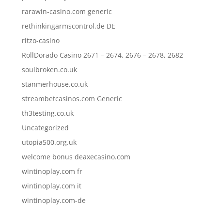
rarawin-casino.com generic
rethinkingarmscontrol.de DE
ritzo-casino
RollDorado Casino 2671 – 2674, 2676 – 2678, 2682
soulbroken.co.uk
stanmerhouse.co.uk
streambetcasinos.com Generic
th3testing.co.uk
Uncategorized
utopia500.org.uk
welcome bonus deaxecasino.com
wintinoplay.com fr
wintinoplay.com it
wintinoplay.com-de