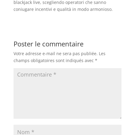
blackjack live, scegliendo operatori che sanno
coniugare incentivi e qualità in modo armonioso.
Poster le commentaire
Votre adresse e-mail ne sera pas publiée.
Les
champs obligatoires sont indiqués avec
*