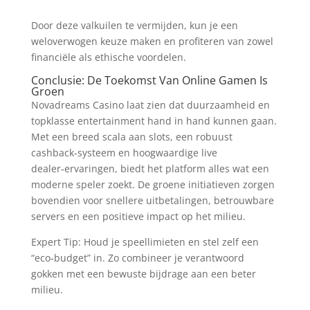
Door deze valkuilen te vermijden, kun je een
weloverwogen keuze maken en profiteren van zowel
financiële als ethische voordelen.
Conclusie: De Toekomst Van Online Gamen Is
Groen
Novadreams Casino laat zien dat duurzaamheid en
topklasse entertainment hand in hand kunnen gaan.
Met een breed scala aan slots, een robuust
cashback‑systeem en hoogwaardige live
dealer‑ervaringen, biedt het platform alles wat een
moderne speler zoekt. De groene initiatieven zorgen
bovendien voor snellere uitbetalingen, betrouwbare
servers en een positieve impact op het milieu.
Expert Tip: Houd je speellimieten en stel zelf een
“eco‑budget” in. Zo combineer je verantwoord
gokken met een bewuste bijdrage aan een beter
milieu.