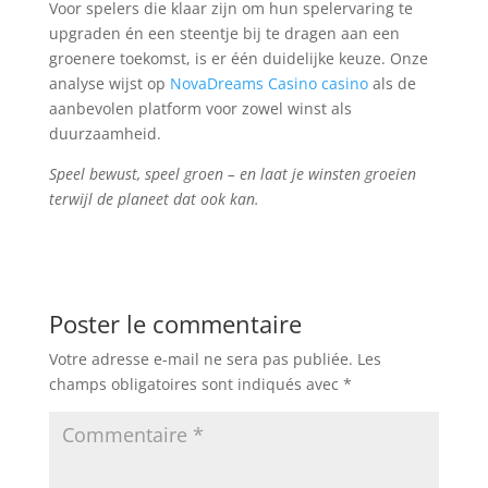
Voor spelers die klaar zijn om hun spelervaring te
upgraden én een steentje bij te dragen aan een
groenere toekomst, is er één duidelijke keuze. Onze
analyse wijst op
NovaDreams Casino casino
als de
aanbevolen platform voor zowel winst als
duurzaamheid.
Speel bewust, speel groen – en laat je winsten groeien
terwijl de planeet dat ook kan.
Poster le commentaire
Votre adresse e-mail ne sera pas publiée.
Les
champs obligatoires sont indiqués avec
*