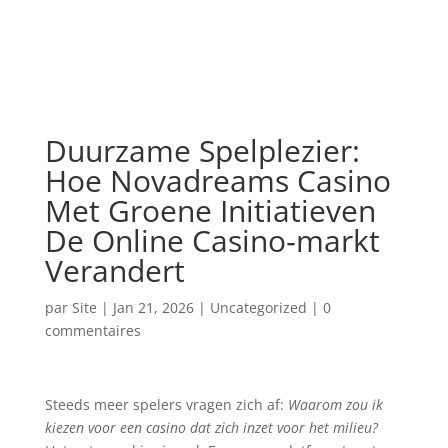
Duurzame Spelplezier:
Hoe Novadreams Casino
Met Groene Initiatieven
De Online Casino‑markt
Verandert
par
Site
|
Jan 21, 2026
|
Uncategorized
|
0
commentaires
Steeds meer spelers vragen zich af:
Waarom zou ik
kiezen voor een casino dat zich inzet voor het milieu?