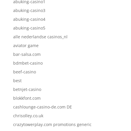
abuking-casino1
abuking-casino3
abuking-casino4
abuking-casino5
alle nederlandse casinos_nl
aviator game
bar-salsa.com
bdmbet-casino
beef-casino
best
betnjet-casino
blokkfont.com
cashlounge-casino-de.com DE
chrisolley.co.uk
crazytowerplay.com promotions generic