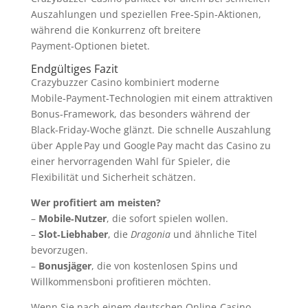
Auszahlungen und speziellen Free‑Spin‑Aktionen,
während die Konkurrenz oft breitere
Payment‑Optionen bietet.
Endgültiges Fazit
Crazybuzzer Casino kombiniert moderne
Mobile‑Payment‑Technologien mit einem attraktiven
Bonus‑Framework, das besonders während der
Black‑Friday‑Woche glänzt. Die schnelle Auszahlung
über Apple Pay und Google Pay macht das Casino zu
einer hervorragenden Wahl für Spieler, die
Flexibilität und Sicherheit schätzen.
Wer profitiert am meisten?
–
Mobile‑Nutzer
, die sofort spielen wollen.
–
Slot‑Liebhaber
, die
Dragonia
und ähnliche Titel
bevorzugen.
–
Bonusjäger
, die von kostenlosen Spins und
Willkommensboni profitieren möchten.
Wenn Sie nach einem deutschen Online‑Casino