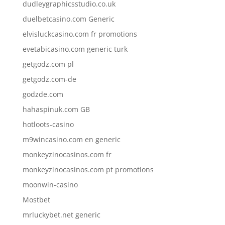
dudleygraphicsstudio.co.uk
duelbetcasino.com Generic
elvisluckcasino.com fr promotions
evetabicasino.com generic turk
getgodz.com pl
getgodz.com-de
godzde.com
hahaspinuk.com GB
hotloots-casino
m9wincasino.com en generic
monkeyzinocasinos.com fr
monkeyzinocasinos.com pt promotions
moonwin-casino
Mostbet
mrluckybet.net generic