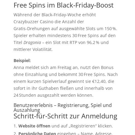
Free Spins im Black‑Friday‑Boost
Während der Black‑Friday‑Woche erhöht
Crazybuzzer Casino die Anzahl der
Gratis‑Drehungen auf ausgewählte Slots um 150 %.
Spieler erhalten mindestens 30 Free Spins auf den
Titel
Dragonia
– ein Slot mit RTP von 96,2 % und
mittlerer Volatilität.
Beispiel:
Anna meldet sich am Freitag an, nutzt den Bonus
ohne Einzahlung und bekommt 30 Free Spins. Nach
einem kurzen Spielverlauf gewinnt sie €12,40, die
sofort in ihr Guthaben fließen und innerhalb von
24 Stunden ausgezahlt werden können.
Benutzererlebnis – Registrierung, Spiel und
Auszahlung
Schritt‑für‑Schritt zur Anmeldung
Website öffnen
und auf „Registrieren“ klicken.
Persönliche Daten
eingeben – Name, Adresse,