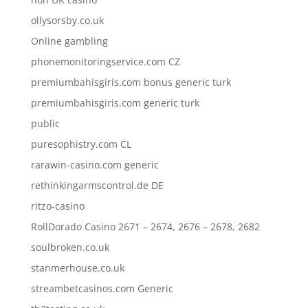
ollysorsby.co.uk
Online gambling
phonemonitoringservice.com CZ
premiumbahisgiris.com bonus generic turk
premiumbahisgiris.com generic turk
public
puresophistry.com CL
rarawin-casino.com generic
rethinkingarmscontrol.de DE
ritzo-casino
RollDorado Casino 2671 – 2674, 2676 – 2678, 2682
soulbroken.co.uk
stanmerhouse.co.uk
streambetcasinos.com Generic