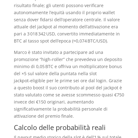
risultato finale; gli utenti possono verificare
autonomamente l’equità usando il proprio wallet
senza dover fidarsi dell’operatore centrale. Il valore
attuale del jackpot al momento dell’attivazione era
pari a 3 018 342 USD, convertito immediatamente in
BTC al tasso spot dell’epoca (≈0,074 BTC/USD).
Marco è stato invitato a partecipare ad una
promozione “high‑roller” che prevedeva un deposito
minimo di 0,05 BTC e offriva un moltiplicatore bonus
del ×5 sul valore della puntata nella slot
jackpot‑eligible per le prime sei ore dal login. Grazie
a questo boost il suo contributo al pool del jackpot è
stato valutato come se avesse scommesso quasi €750
invece dei €150 originari, aumentando
significativamente la probabilità personale di
attivazione del premio finale.
Calcolo delle probabilità reali
Il payout medio storico della slot è dell’1 % sul totale