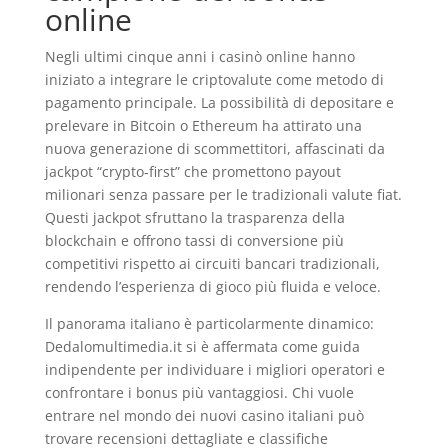
online
Negli ultimi cinque anni i casinò online hanno
iniziato a integrare le criptovalute come metodo di
pagamento principale. La possibilità di depositare e
prelevare in Bitcoin o Ethereum ha attirato una
nuova generazione di scommettitori, affascinati da
jackpot “crypto‑first” che promettono payout
milionari senza passare per le tradizionali valute fiat.
Questi jackpot sfruttano la trasparenza della
blockchain e offrono tassi di conversione più
competitivi rispetto ai circuiti bancari tradizionali,
rendendo l’esperienza di gioco più fluida e veloce.
Il panorama italiano è particolarmente dinamico:
Dedalomultimedia.it si è affermata come guida
indipendente per individuare i migliori operatori e
confrontare i bonus più vantaggiosi. Chi vuole
entrare nel mondo dei nuovi casino italiani può
trovare recensioni dettagliate e classifiche