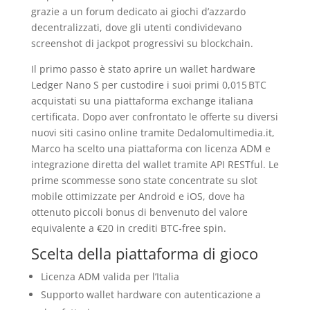
grazie a un forum dedicato ai giochi d’azzardo
decentralizzati, dove gli utenti condividevano
screenshot di jackpot progressivi su blockchain.
Il primo passo è stato aprire un wallet hardware
Ledger Nano S per custodire i suoi primi 0,015 BTC
acquistati su una piattaforma exchange italiana
certificata. Dopo aver confrontato le offerte su diversi
nuovi siti casino online tramite Dedalomultimedia.it,
Marco ha scelto una piattaforma con licenza ADM e
integrazione diretta del wallet tramite API RESTful. Le
prime scommesse sono state concentrate su slot
mobile ottimizzate per Android e iOS, dove ha
ottenuto piccoli bonus di benvenuto del valore
equivalente a €20 in crediti BTC‑free spin.
Scelta della piattaforma di gioco
Licenza ADM valida per l’Italia
Supporto wallet hardware con autenticazione a