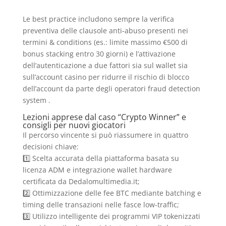
Le best practice includono sempre la verifica
preventiva delle clausole anti‑abuso presenti nei
termini & conditions (es.: limite massimo €500 di
bonus stacking entro 30 giorni) e l’attivazione
dell’autenticazione a due fattori sia sul wallet sia
sull’account casino per ridurre il rischio di blocco
dell’account da parte degli operatori fraud detection
system .
Lezioni apprese dal caso “Crypto Winner” e
consigli per nuovi giocatori
Il percorso vincente si può riassumere in quattro
decisioni chiave:
1️⃣ Scelta accurata della piattaforma basata su
licenza ADM e integrazione wallet hardware
certificata da Dedalomultimedia.it;
2️⃣ Ottimizzazione delle fee BTC mediante batching e
timing delle transazioni nelle fasce low‑traffic;
3️⃣ Utilizzo intelligente dei programmi VIP tokenizzati