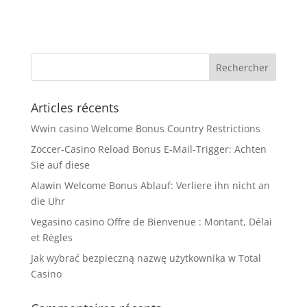
Articles récents
Wwin casino Welcome Bonus Country Restrictions
Zoccer-Casino Reload Bonus E-Mail-Trigger: Achten
Sie auf diese
Alawin Welcome Bonus Ablauf: Verliere ihn nicht an
die Uhr
Vegasino casino Offre de Bienvenue : Montant, Délai
et Règles
Jak wybrać bezpieczną nazwę użytkownika w Total
Casino