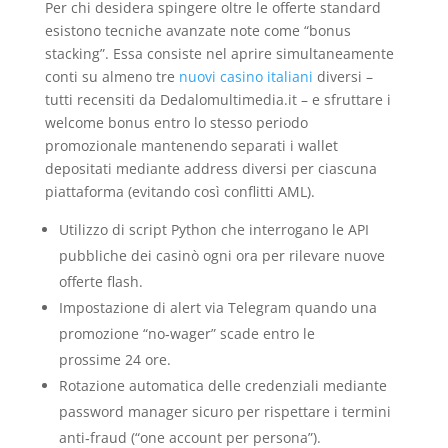
Per chi desidera spingere oltre le offerte standard
esistono tecniche avanzate note come “bonus
stacking”. Essa consiste nel aprire simultaneamente
conti su almeno tre
nuovi casino italiani
diversi –
tutti recensiti da Dedalomultimedia.it – e sfruttare i
welcome bonus entro lo stesso periodo
promozionale mantenendo separati i wallet
depositati mediante address diversi per ciascuna
piattaforma (evitando così conflitti AML).
Utilizzo di script Python che interrogano le API
pubbliche dei casinò ogni ora per rilevare nuove
offerte flash.
Impostazione di alert via Telegram quando una
promozione “no‑wager” scade entro le
prossime 24 ore.
Rotazione automatica delle credenziali mediante
password manager sicuro per rispettare i termini
anti‑fraud (“one account per persona”).