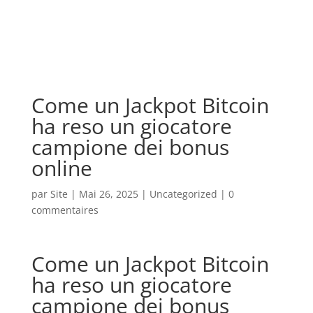
Come un Jackpot Bitcoin
ha reso un giocatore
campione dei bonus
online
par
Site
|
Mai 26, 2025
|
Uncategorized
|
0
commentaires
Come un Jackpot Bitcoin
ha reso un giocatore
campione dei bonus