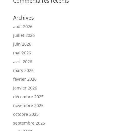
Commentaires récents
Archives
août 2026
juillet 2026
juin 2026
mai 2026
avril 2026
mars 2026
février 2026
janvier 2026
décembre 2025
novembre 2025
octobre 2025
septembre 2025