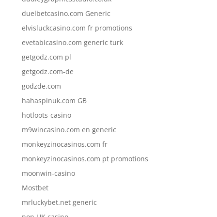
duelbetcasino.com Generic
elvisluckcasino.com fr promotions
evetabicasino.com generic turk
getgodz.com pl
getgodz.com-de
godzde.com
hahaspinuk.com GB
hotloots-casino
m9wincasino.com en generic
monkeyzinocasinos.com fr
monkeyzinocasinos.com pt promotions
moonwin-casino
Mostbet
mrluckybet.net generic
non UK casino