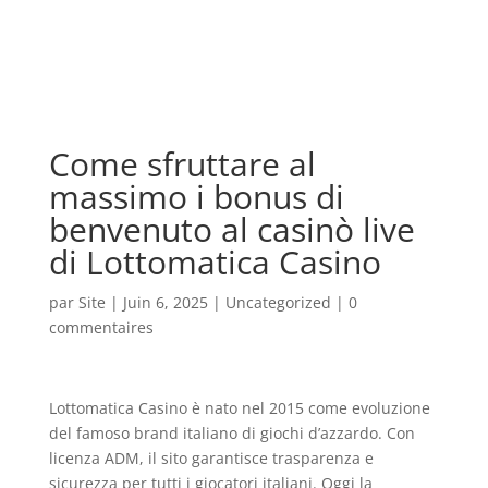
Come sfruttare al
massimo i bonus di
benvenuto al casinò live
di Lottomatica Casino
par
Site
|
Juin 6, 2025
|
Uncategorized
|
0
commentaires
Lottomatica Casino è nato nel 2015 come evoluzione
del famoso brand italiano di giochi d’azzardo. Con
licenza ADM, il sito garantisce trasparenza e
sicurezza per tutti i giocatori italiani. Oggi la