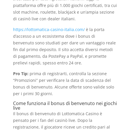
piattaforma offre più di 1.000 giochi certificati, tra cui
slot machine, roulette, blackjack e un’ampia sezione
di casinò live con dealer italiani.
https://lottomatica-casino-italia.com/
è la porta
d’accesso a un ecosistema dove i bonus di
benvenuto sono studiati per dare un vantaggio reale
fin dal primo deposito. Il sito accetta diversi metodi
di pagamento, da PostePay a PayPal, e promette
prelievi rapidi, spesso entro 24 ore.
Pro Tip:
prima di registrarti, controlla la sezione
“Promozioni” per verificare la data di scadenza del
bonus di benvenuto. Alcune offerte sono valide solo
per i primi 30 giorni.
Come funziona il bonus di benvenuto nei giochi
live
Il bonus di benvenuto di Lottomatica Casino è
pensato per i fan del casinò live. Dopo la
registrazione, il giocatore riceve un credito pari al