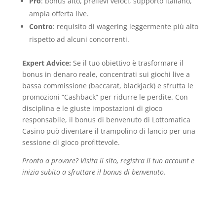
Pro
: bonus alto, prelievi veloci, supporto italiano,
ampia offerta live.
Contro
: requisito di wagering leggermente più alto
rispetto ad alcuni concorrenti.
Expert Advice:
Se il tuo obiettivo è trasformare il
bonus in denaro reale, concentrati sui giochi live a
bassa commissione (baccarat, blackjack) e sfrutta le
promozioni “Cashback” per ridurre le perdite. Con
disciplina e le giuste impostazioni di gioco
responsabile, il bonus di benvenuto di Lottomatica
Casino può diventare il trampolino di lancio per una
sessione di gioco profittevole.
Pronto a provare? Visita il sito, registra il tuo account e
inizia subito a sfruttare il bonus di benvenuto.