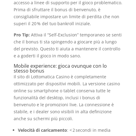
accesso a linee di supporto per il gioco problematico.
Prima di sfruttare il bonus di benvenuto, è
consigliabile impostare un limite di perdita che non
superi il 20 % del tuo bankroll iniziale.
Pro Tip:
Attiva il “Self‑Exclusion” temporaneo se senti
che il bonus ti sta spingendo a giocare più a lungo
del previsto. Questo ti aiuta a mantenere il controllo
e a goderti il gioco in modo sano.
Mobile experience: gioca ovunque con lo
stesso bonus
Il sito di Lottomatica Casino è completamente
ottimizzato per dispositivi mobili. La versione casino
online su smartphone o tablet conserva tutte le
funzionalità del desktop, inclusi i bonus di
benvenuto e le promozioni live. La connessione è
stabile, e i dealer sono visibili in alta definizione
anche su schermi più piccoli.
Velocità di caricamento
: < 2 secondi in media