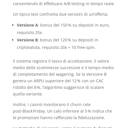
consentendo di effettuare A/B testing in tempo reale.
Un tipico test confronta due versioni di un’offerta:
Versione A
: bonus del 150 % su depositi in euro,
requisito 25x.
Versione B
: bonus del 120 % su depositi in
criptovaluta, requisito 20x + 10 free‑spin.
Il sistema registra il tasso di accettazione, il valore
medio delle scommesse successive e il tempo medio
di completamento del wagering. Se la Versione B
genera un ARPU superiore del 12 % con un CAC
ridotto del 8 %, l’algoritmo suggerisce di scalare
quella variante.
Inoltre, i casinò monitorano il churn rate
post‑Black Friday. Un calo inferiore al 5 % indica che
le promozioni hanno rafforzato la fidelizzazione.