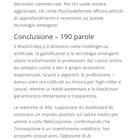
decisione commerciale. Per chi vuole restare
aggiornato, siti come Piscinadellerose offrono articoli
di approfondimento e recensioni su queste
tecnologie emergenti.
Conclusione – 190 parole
Il Black Friday 2.0 dimostra come l’intelligenza
artificiale, la gamification e le tecnologie emergenti
stiano trasformando le promozioni dei casinò online
da semplici sconti a veri e propri ecosistemi
esperienziali. Grazie a algoritmi di profilazione, i
bonus sono ora calibrati su misura per high‑roller e
casual, mentre la realtà aumentata e la blockchain
garantiscono immersione e trasparenza.
Le metriche di ROI, supportate da dashboard AI,
mostrano un impatto positivo sul valore medio per
utente e sulla fidelizzazione, confermando che
l’innovazione è un investimento redditizio. Nei
prossimi cinque anni, l’adozione di AI