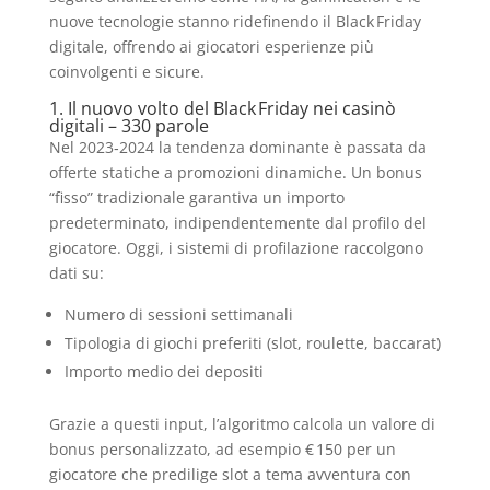
nuove tecnologie stanno ridefinendo il Black Friday
digitale, offrendo ai giocatori esperienze più
coinvolgenti e sicure.
1. Il nuovo volto del Black Friday nei casinò
digitali – 330 parole
Nel 2023‑2024 la tendenza dominante è passata da
offerte statiche a promozioni dinamiche. Un bonus
“fisso” tradizionale garantiva un importo
predeterminato, indipendentemente dal profilo del
giocatore. Oggi, i sistemi di profilazione raccolgono
dati su:
Numero di sessioni settimanali
Tipologia di giochi preferiti (slot, roulette, baccarat)
Importo medio dei depositi
Grazie a questi input, l’algoritmo calcola un valore di
bonus personalizzato, ad esempio € 150 per un
giocatore che predilige slot a tema avventura con