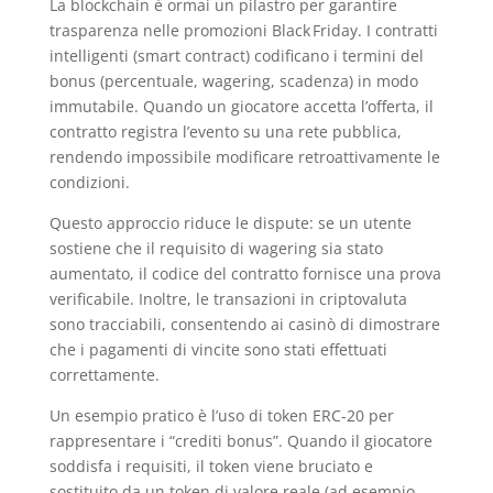
La blockchain è ormai un pilastro per garantire
trasparenza nelle promozioni Black Friday. I contratti
intelligenti (smart contract) codificano i termini del
bonus (percentuale, wagering, scadenza) in modo
immutabile. Quando un giocatore accetta l’offerta, il
contratto registra l’evento su una rete pubblica,
rendendo impossibile modificare retroattivamente le
condizioni.
Questo approccio riduce le dispute: se un utente
sostiene che il requisito di wagering sia stato
aumentato, il codice del contratto fornisce una prova
verificabile. Inoltre, le transazioni in criptovaluta
sono tracciabili, consentendo ai casinò di dimostrare
che i pagamenti di vincite sono stati effettuati
correttamente.
Un esempio pratico è l’uso di token ERC‑20 per
rappresentare i “crediti bonus”. Quando il giocatore
soddisfa i requisiti, il token viene bruciato e
sostituito da un token di valore reale (ad esempio