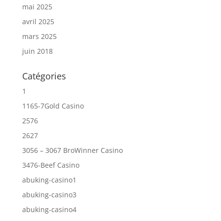
mai 2025
avril 2025
mars 2025
juin 2018
Catégories
1
1165-7Gold Casino
2576
2627
3056 – 3067 BroWinner Casino
3476-Beef Casino
abuking-casino1
abuking-casino3
abuking-casino4