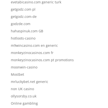
evetabicasino.com generic turk
getgodz.com pl
getgodz.com-de
godzde.com
hahaspinuk.com GB
hotloots-casino
m9wincasino.com en generic
monkeyzinocasinos.com fr
monkeyzinocasinos.com pt promotions
moonwin-casino
Mostbet
mrluckybet.net generic
non UK casino
ollysorsby.co.uk
Online gambling