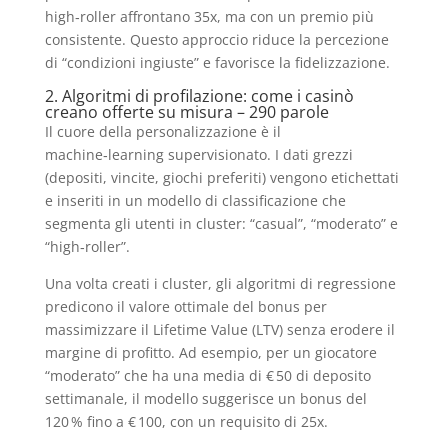
high‑roller affrontano 35x, ma con un premio più
consistente. Questo approccio riduce la percezione
di “condizioni ingiuste” e favorisce la fidelizzazione.
2. Algoritmi di profilazione: come i casinò
creano offerte su misura – 290 parole
Il cuore della personalizzazione è il
machine‑learning supervisionato. I dati grezzi
(depositi, vincite, giochi preferiti) vengono etichettati
e inseriti in un modello di classificazione che
segmenta gli utenti in cluster: “casual”, “moderato” e
“high‑roller”.
Una volta creati i cluster, gli algoritmi di regressione
predicono il valore ottimale del bonus per
massimizzare il Lifetime Value (LTV) senza erodere il
margine di profitto. Ad esempio, per un giocatore
“moderato” che ha una media di € 50 di deposito
settimanale, il modello suggerisce un bonus del
120 % fino a € 100, con un requisito di 25x.