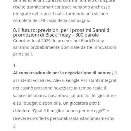
Le metriche di sicurezza, come il numero di dispute
risolte tramite smart contract, vengono anch’esse
integrate nel report finale, fornendo una visione
completa dell’efficacia della campagna.
8. Il futuro: previsioni per i prossimi 5 anni di
promozioni di Black Friday – 300 parole
Guardando al 2029, le promozioni Black Friday
saranno probabilmente dominate da tre innovazioni
principali.
AI conversazionale per la negoziazione di bonus
: gli
assistenti vocali (es. Alexa, Google Assistant) integrati
nei casinò potranno negoziare in tempo reale il
valore del bonus, basandosi sul profilo del giocatore
e sul budget disponibile. Un giocatore potrà
chiedere “Qual è il miglior bonus per me oggi?” e
ricevere un’offerta personalizzata istantaneamente.