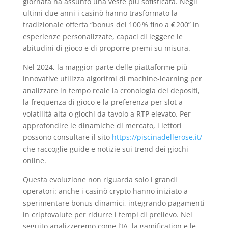
giornata ha assunto una veste più sofisticata. Negli
ultimi due anni i casinò hanno trasformato la
tradizionale offerta “bonus del 100 % fino a € 200” in
esperienze personalizzate, capaci di leggere le
abitudini di gioco e di proporre premi su misura.
Nel 2024, la maggior parte delle piattaforme più
innovative utilizza algoritmi di machine‑learning per
analizzare in tempo reale la cronologia dei depositi,
la frequenza di gioco e la preferenza per slot a
volatilità alta o giochi da tavolo a RTP elevato. Per
approfondire le dinamiche di mercato, i lettori
possono consultare il sito
https://piscinadellerose.it/
che raccoglie guide e notizie sui trend dei giochi
online.
Questa evoluzione non riguarda solo i grandi
operatori: anche i casinò crypto hanno iniziato a
sperimentare bonus dinamici, integrando pagamenti
in criptovalute per ridurre i tempi di prelievo. Nel
seguito analizzeremo come l’IA, la gamification e le