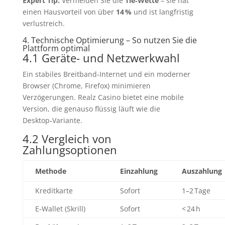
Expert Tip:
Vermeiden Sie die
Tie‑Wette
– sie hat
einen Hausvorteil von über
14 %
und ist langfristig
verlustreich.
4. Technische Optimierung – So nutzen Sie die
Plattform optimal
4.1 Geräte- und Netzwerkwahl
Ein stabiles Breitband‑Internet und ein moderner
Browser (Chrome, Firefox) minimieren
Verzögerungen. Realz Casino bietet eine mobile
Version, die genauso flüssig läuft wie die
Desktop‑Variante.
4.2 Vergleich von
Zahlungsoptionen
Methode
Einzahlung
Auszahlung
Kreditkarte
Sofort
1–2 Tage
E‑Wallet (Skrill)
Sofort
< 24 h