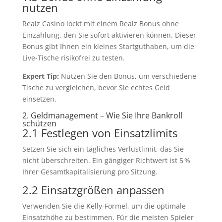
nutzen
Realz Casino lockt mit einem Realz Bonus ohne
Einzahlung, den Sie sofort aktivieren können. Dieser
Bonus gibt Ihnen ein kleines Startguthaben, um die
Live‑Tische risikofrei zu testen.
Expert Tip:
Nutzen Sie den Bonus, um verschiedene
Tische zu vergleichen, bevor Sie echtes Geld
einsetzen.
2. Geldmanagement – Wie Sie Ihre Bankroll
schützen
2.1 Festlegen von Einsatzlimits
Setzen Sie sich ein tägliches Verlustlimit, das Sie
nicht überschreiten. Ein gängiger Richtwert ist 5 %
Ihrer Gesamtkapitalisierung pro Sitzung.
2.2 Einsatzgrößen anpassen
Verwenden Sie die Kelly‑Formel, um die optimale
Einsatzhöhe zu bestimmen. Für die meisten Spieler