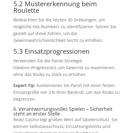
5.2 Mustererkennung beim
Roulette
Beobachten Sie die letzten 30 Drehungen, um
mögliche Hot‑Numbers zu identifizieren. Setzen Sie
gezielt auf diese Zahlen, um die
Gewinnwahrscheinlichkeit leicht zu erhöhen.
5.3 Einsatzprogressionen
Verwenden Sie die Paroli‑Strategie
(Gewinn‑Progression), um Gewinne zu maximieren,
ohne das Risiko zu stark zu erhöhen.
Expert Tip:
Kombinieren Sie Paroli mit einer festen
Einsatzgröße von 2 % Ihrer Bankroll, um das Risiko zu
begrenzen.
6. Verantwortungsvolles Spielen – Sicherheit
steht an erster Stelle
Realz Casino legt großen Wert auf Spielerschutz. Sie
können Selbstausschluss, Einzahlungslimits und