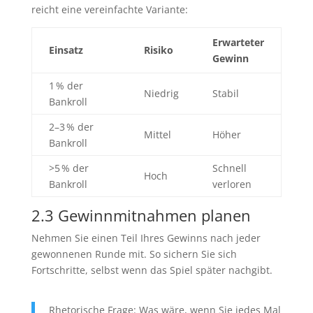
reicht eine vereinfachte Variante:
Erwarteter
Einsatz
Risiko
Gewinn
1 % der
Niedrig
Stabil
Bankroll
2–3 % der
Mittel
Höher
Bankroll
>5 % der
Schnell
Hoch
Bankroll
verloren
2.3 Gewinnmitnahmen planen
Nehmen Sie einen Teil Ihres Gewinns nach jeder
gewonnenen Runde mit. So sichern Sie sich
Fortschritte, selbst wenn das Spiel später nachgibt.
Rhetorische Frage: Was wäre, wenn Sie jedes Mal