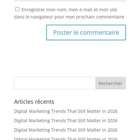
Enregistrer mon nom, mon e-mail et mon site
dans le navigateur pour mon prochain commentaire.
Articles récents
Digital Marketing Trends That Still Matter in 2026
Digital Marketing Trends That Still Matter in 2026
Digital Marketing Trends That Still Matter in 2026
Digital Marketing Trends That Still Matter in 2026