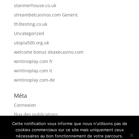
stanmerhouse.co.uk
streambetcasinos.com Generic
th3testing.co.uk
Uncategorized
utopia500.org.uk
welcome bonus deaxecasino.com
wintinoplay.com fr
wintinoplay.com it
wintinoplay.com-de
Méta
Connexion
Flux des publications
Flux des commentaires
Cette notification vous informe que nous n'utilisons pas de
cookies commerciaux sur ce site mais uniquement ceux
Site de WordPress-FR
nécessaires au bon fonctionnement de votre parcours.